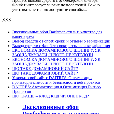
Процесс вывода средств с букмекерской конторы
Фонбет интересует многих пользователей. Важно
учитывать не только доступные способы...
⚡⚡⚡
Эксклюзивные обои Darfarben стиль и качество для
вашего дома
Вывод средств с Fonbet: сроки и отзывы о верификации
Вывод средств с Фонбет: сроки, отзывы и верификация
ЕКОНОМІКА ДОФАМІНОВОГО ШОПІНГУ: ЯК
ЗАОЩАДЖУВАТИ, НІЧОГО НЕ КУПУЮЧИ
ЕКОНОМІКА ДОФАМІНОВОГО ШОПІНГУ: ЯК
ЗАОЩАДЖУВАТИ, НІЧОГО НЕ КУПУЮЧИ
ЩО ТАКЕ ДОФАМІНОВИЙ САЙТ?
ЩО ТАКЕ ДОФАМІНОВИЙ САЙТ?
Ускорьте свой сайт с DAITRES: Оптимизация
производительности и безопасности веб-проектов
DAITRES: Автоматизация и Оптимизация Бизнес-
Процессов
ЩО КРАЩЕ – КЛОД КОД ЧИ ОПЕНКОД?
Эксклюзивные обои
Darfarben стиль и качество