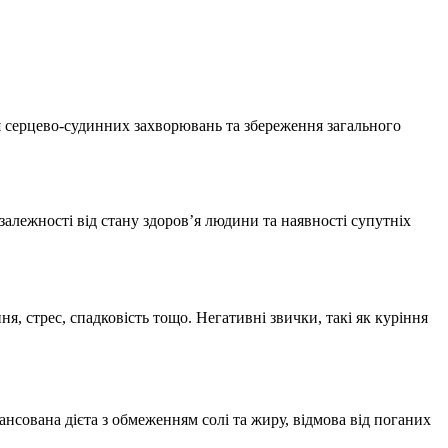
я серцево-судинних захворювань та збереження загального
 залежності від стану здоров’я людини та наявності супутніх
ня, стрес, спадковість тощо. Негативні звички, такі як куріння
ансована дієта з обмеженням солі та жиру, відмова від поганих