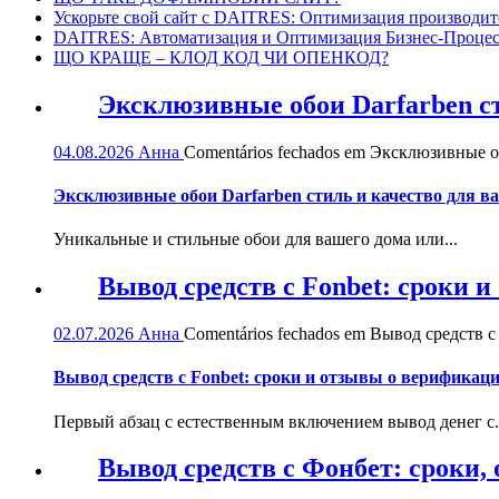
Ускорьте свой сайт с DAITRES: Оптимизация производит
DAITRES: Автоматизация и Оптимизация Бизнес-Процес
ЩО КРАЩЕ – КЛОД КОД ЧИ ОПЕНКОД?
Эксклюзивные обои Darfarben ст
04.08.2026
Анна
Comentários fechados
em Эксклюзивные обо
Эксклюзивные обои Darfarben стиль и качество для в
Уникальные и стильные обои для вашего дома или...
Вывод средств с Fonbet: сроки 
02.07.2026
Анна
Comentários fechados
em Вывод средств с 
Вывод средств с Fonbet: сроки и отзывы о верификац
Первый абзац с естественным включением вывод денег с.
Вывод средств с Фонбет: сроки