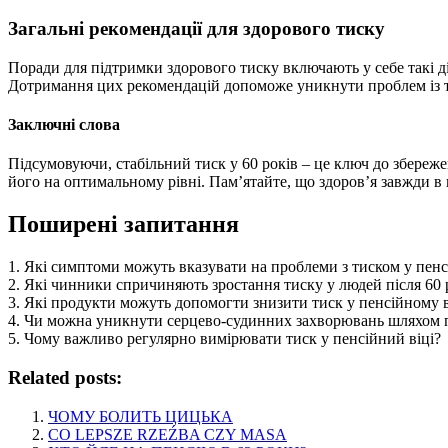
Загальні рекомендації для здорового тиску
Поради для підтримки здорового тиску включають у себе такі дії
Дотримання цих рекомендацій допоможе уникнути проблем із т
Заключні слова
Підсумовуючи, стабільний тиск у 60 років – це ключ до збереж
його на оптимальному рівні. Пам’ятайте, що здоров’я завжди в
Поширені запитання
1. Які симптоми можуть вказувати на проблеми з тиском у пенс
2. Які чинники спричиняють зростання тиску у людей після 60 
3. Які продукти можуть допомогти знизити тиск у пенсійному в
4. Чи можна уникнути серцево-судинних захворювань шляхом 
5. Чому важливо регулярно вимірювати тиск у пенсійний віці?
Related posts:
ЧОМУ БОЛИТЬ ЦИЦЬКА
CO LEPSZE RZEŹBA CZY MASA