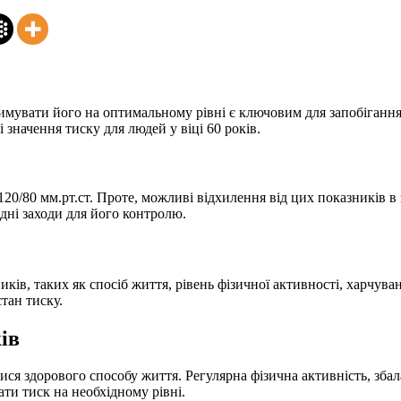
римувати його на оптимальному рівні є ключовим для запобіганн
 значення тиску для людей у віці 60 років.
120/80 мм.рт.ст. Проте, можливі відхилення від цих показників в
дні заходи для його контролю.
ків, таких як спосіб життя, рівень фізичної активності, харчуван
тан тиску.
ів
ися здорового способу життя. Регулярна фізична активність, збал
ти тиск на необхідному рівні.