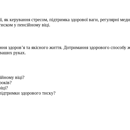
, як керування стресом, підтримка здорової ваги, регулярні меди
иском у пенсійному віці.
ення здоров’я та якісного життя. Дотримання здорового способу ж
 ваших руках.
ійному віці?
років?
іці?
підтримки здорового тиску?