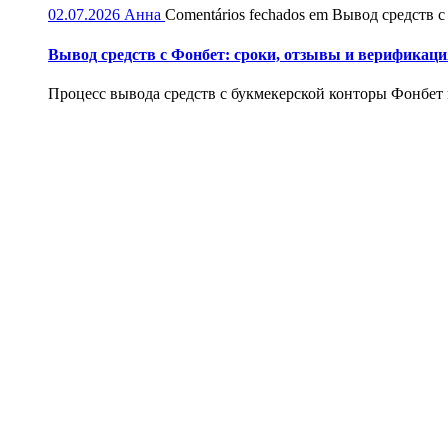
02.07.2026
Анна
Comentários fechados
em Вывод средств с
Вывод средств с Фонбет: сроки, отзывы и верификаци
Процесс вывода средств с букмекерской конторы Фонбет и