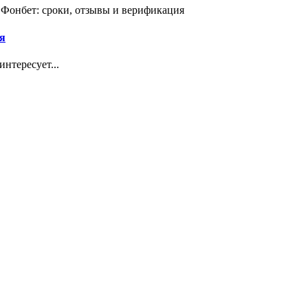
 Фонбет: сроки, отзывы и верификация
я
нтересует...