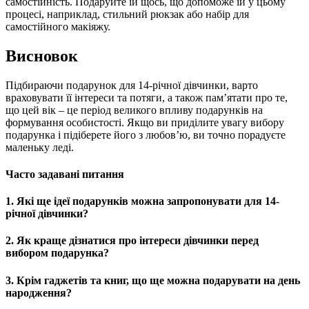
самостійність. Подаруйте їй щось, що допоможе їй у цьому
процесі, наприклад, стильний рюкзак або набір для
самостійного макіяжу.
Висновок
Підбираючи подарунок для 14-річної дівчинки, варто
враховувати її інтереси та потяги, а також пам’ятати про те,
що цей вік – це період великого впливу подарунків на
формування особистості. Якщо ви приділите увагу вибору
подарунка і підіберете його з любов’ю, ви точно порадуєте
маленьку леді.
Часто задавані питання
1. Які ще ідеї подарунків можна запропонувати для 14-
річної дівчинки?
2. Як краще дізнатися про інтереси дівчинки перед
вибором подарунка?
3. Крім гаджетів та книг, що ще можна подарувати на день
народження?