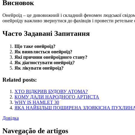
Висновок
Онейроїд – це дивовижний і складний феномен людської свідомо
онейроїду важливо звернутися до фахівців і провести ретельне
Часто Задавані Запитання
Що таке онейроїд?
Як виявляється онейроїд?
Які причини онейроїдного стану?
Як діагностувати онейроїд?
Як лікувати онейроїд?
Related posts:
ХТО ВІДКРИВ БУДОВУ АТОМА?
КОМУ ДАЛИ НАРОДНОГО АРТИСТА
WHY IS HAMLET 30
ЯКА НАЙБІЛЬШ ПОШИРЕНА ЗЛОЯКІСНА ПУХЛИНА
Довідка
Navegação de artigos