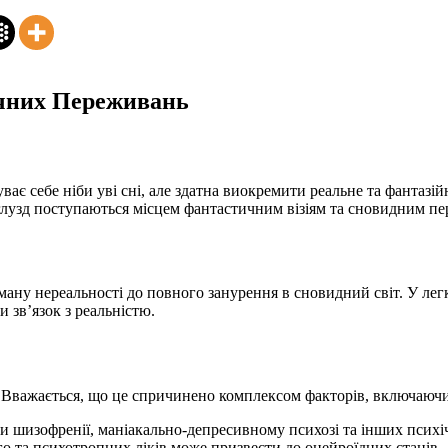
ичних Переживань
ває себе ніби уві сні, але здатна виокремити реальне та фантазі
й глузд поступаються місцем фантастичним візіям та сновидним п
ману нереальності до повного занурення в сновидний світ. У ле
 зв’язок з реальністю.
. Вважається, що це спричинено комплексом факторів, включаючи
ри шизофренії, маніакально-депресивному психозі та інших психі
 та психотропних ліків може призвести до онейроїдних станів.