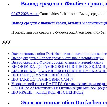
Вывод средств с Фонбет: сроки
02.07.2026
Анна
Comentários fechados
em Вывод средств с
Вывод средств с Фонбет: сроки, отзывы и верификаци
Процесс вывода средств с букмекерской конторы Фонбет 
⚡⚡⚡
Эксклюзивные обои Darfarben стиль и качество для вашег
Вывод средств с Fonbet: сроки и отзывы о верификации
Вывод средств с Фонбет: сроки, отзывы и верификация
ЕКОНОМІКА ДОФАМІНОВОГО ШОПІНГУ: ЯК ЗАОЩ
ЕКОНОМІКА ДОФАМІНОВОГО ШОПІНГУ: ЯК ЗАОЩ
ЩО ТАКЕ ДОФАМІНОВИЙ САЙТ?
ЩО ТАКЕ ДОФАМІНОВИЙ САЙТ?
Ускорьте свой сайт с DAITRES: Оптимизация производит
DAITRES: Автоматизация и Оптимизация Бизнес-Процес
ЩО КРАЩЕ – КЛОД КОД ЧИ ОПЕНКОД?
Эксклюзивные обои Darfarben ст