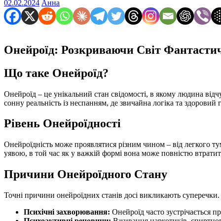
02.02.2024
Анна
Онейроїд: Розкриваючи Світ Фантаст
Що таке Онейроїд?
Онейроїд – це унікальний стан свідомості, в якому людина відчу
сонну реальність із неспанням, де звичайна логіка та здорови
Рівень Онейроїдності
Онейроїдність може проявлятися різним чином – від легкого ту
уявою, в той час як у важкій формі вона може повністю втратити
Причини Онейроїдного Стану
Точні причини онейроїдних станів досі викликають суперечки
Психічні захворювання:
Онейроїд часто зустрічається п
Психоактивні речовини:
Вживання наркотиків, спиртного