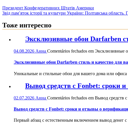
Президент Конфедеративних Штатів Америки
Звід пам’яток історії та культури України: Полтавська область.
Тоже интересно
Эксклюзивные обои Darfarben ст
04.08.2026
Анна
Comentários fechados
em Эксклюзивные обо
Эксклюзивные обои Darfarben стиль и качество для в
Уникальные и стильные обои для вашего дома или офиса — 
Вывод средств с Fonbet: сроки 
02.07.2026
Анна
Comentários fechados
em Вывод средств с 
Вывод средств с Fonbet: сроки и отзывы о верификац
Первый абзац с естественным включением вывод денег с