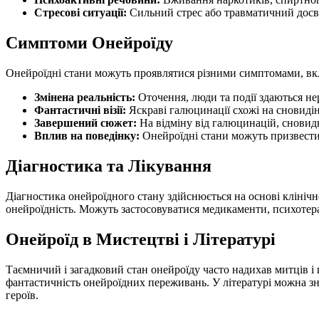
Стресові ситуації:
Сильний стрес або травматичний досві
Симптоми Онейроїду
Онейроїдні стани можуть проявлятися різними симптомами, в
Змінена реальність:
Оточення, люди та події здаються н
Фантастичні візії:
Яскраві галюцинації схожі на сновидін
Завершений сюжет:
На відміну від галюцинацій, сновидн
Вплив на поведінку:
Онейроїдні стани можуть призвести 
Діагностика та Лікування
Діагностика онейроїдного стану здійснюється на основі клініч
онейроїдність. Можуть застосовуватися медикаменти, психотерап
Онейроїд в Мистецтві і Літературі
Таємничий і загадковий стан онейроїду часто надихав митців і
фантастичність онейроїдних переживань. У літературі можна зн
героїв.