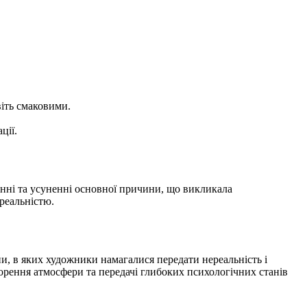
віть смаковими.
ції.
енні та усуненні основної причини, що викликала
 реальністю.
и, в яких художники намагалися передати нереальність і
орення атмосфери та передачі глибоких психологічних станів