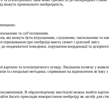
д можуть провокувати онейроїдність.
ключаючи:
ереальними та суб’єктивними.
ня, які можуть бути візуальними, слуховими, тактильними та на
і переживання при онейроїді мають сюжет і цілісний зміст.
до неадекватної поведінки, порушення координації та дезорієнта
ної картини та психіатричного огляду. Лікування полягає у виявл
ія та спеціальні методики, спрямовані на відновлення зв’язку з
 письменників. В образотворчому мистецтві можна знайти картин
айти багато прикладів використання онейроїду як засобу для ств