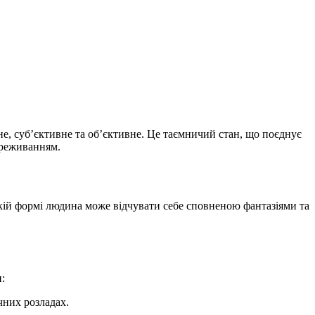
йне, суб’єктивне та об’єктивне. Це таємничий стан, що поєднує
ереживанням.
гкій формі людина може відчувати себе сповненою фантазіями та
:
чних розладах.