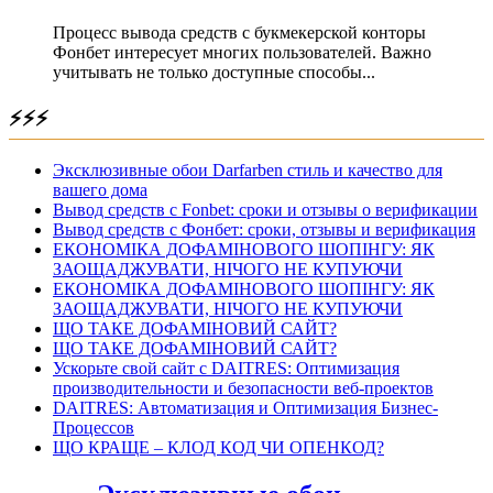
Процесс вывода средств с букмекерской конторы
Фонбет интересует многих пользователей. Важно
учитывать не только доступные способы...
⚡⚡⚡
Эксклюзивные обои Darfarben стиль и качество для
вашего дома
Вывод средств с Fonbet: сроки и отзывы о верификации
Вывод средств с Фонбет: сроки, отзывы и верификация
ЕКОНОМІКА ДОФАМІНОВОГО ШОПІНГУ: ЯК
ЗАОЩАДЖУВАТИ, НІЧОГО НЕ КУПУЮЧИ
ЕКОНОМІКА ДОФАМІНОВОГО ШОПІНГУ: ЯК
ЗАОЩАДЖУВАТИ, НІЧОГО НЕ КУПУЮЧИ
ЩО ТАКЕ ДОФАМІНОВИЙ САЙТ?
ЩО ТАКЕ ДОФАМІНОВИЙ САЙТ?
Ускорьте свой сайт с DAITRES: Оптимизация
производительности и безопасности веб-проектов
DAITRES: Автоматизация и Оптимизация Бизнес-
Процессов
ЩО КРАЩЕ – КЛОД КОД ЧИ ОПЕНКОД?