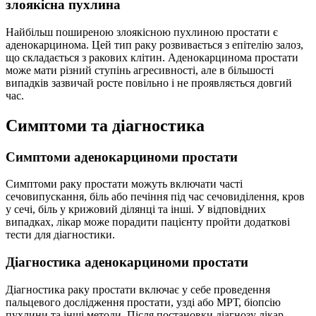
злоякісна пухлина
Найбільш поширеною злоякісною пухлиною простати є
аденокарцинома. Цей тип раку розвивається з епітелію залоз,
що складається з ракових клітин. Аденокарцинома простати
може мати різний ступінь агресивності, але в більшості
випадків зазвичай росте повільно і не проявляється довгий
час.
Симптоми та діагностика
Симптоми аденокарциноми простати
Симптоми раку простати можуть включати часті
сечовипускання, біль або печіння під час сечовиділення, кров
у сечі, біль у крижовий ділянці та інші. У відповідних
випадках, лікар може порадити пацієнту пройти додаткові
тести для діагностики.
Діагностика аденокарциноми простати
Діагностика раку простати включає у себе проведення
пальцевого дослідження простати, узді або МРТ, біопсію
пухлини та інші методи. Після постановки діагнозу лікар