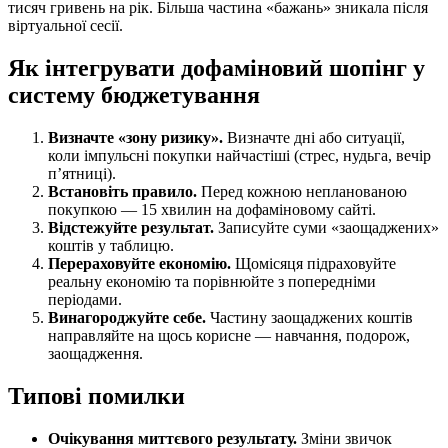
тисяч гривень на рік. Більша частина «бажань» зникала після
віртуальної сесії.
Як інтегрувати дофаміновий шопінг у
систему бюджетування
Визначте «зону ризику».
Визначте дні або ситуації,
коли імпульсні покупки найчастіші (стрес, нудьга, вечір
п’ятниці).
Встановіть правило.
Перед кожною непланованою
покупкою — 15 хвилин на дофаміновому сайті.
Відстежуйте результат.
Записуйте суми «заощаджених»
коштів у таблицю.
Перераховуйте економію.
Щомісяця підраховуйте
реальну економію та порівнюйте з попередніми
періодами.
Винагороджуйте себе.
Частину заощаджених коштів
направляйте на щось корисне — навчання, подорож,
заощадження.
Типові помилки
Очікування миттєвого результату.
Зміни звичок