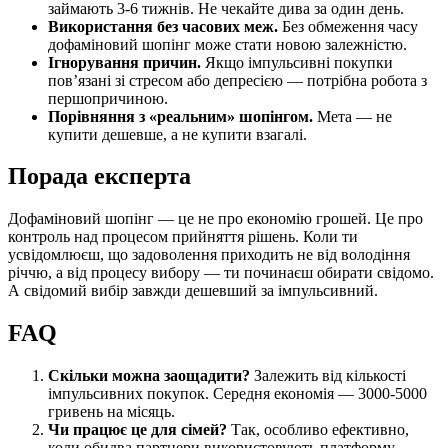
займають 3-6 тижнів. Не чекайте дива за один день.
Використання без часових меж.
Без обмеження часу
дофаміновий шопінг може стати новою залежністю.
Ігнорування причин.
Якщо імпульсивні покупки
пов’язані зі стресом або депресією — потрібна робота з
першопричиною.
Порівняння з «реальним» шопінгом.
Мета — не
купити дешевше, а не купити взагалі.
Порада експерта
Дофаміновий шопінг — це не про економію грошей. Це про
контроль над процесом прийняття рішень. Коли ти
усвідомлюєш, що задоволення приходить не від володіння
річчю, а від процесу вибору — ти починаєш обирати свідомо.
А свідомий вибір завжди дешевший за імпульсивний.
FAQ
Скільки можна заощадити?
Залежить від кількості
імпульсивних покупок. Середня економія — 3000-5000
гривень на місяць.
Чи працює це для сімей?
Так, особливо ефективно,
коли обидва партнери використовують платформу.