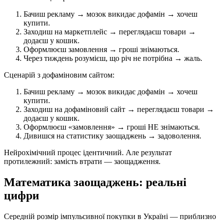
Бачиш рекламу → мозок викидає дофамін → хочеш
купити.
Заходиш на маркетплейс → переглядаєш товари →
додаєш у кошик.
Оформлюєш замовлення → гроші знімаються.
Через тиждень розумієш, що річ не потрібна → жаль.
Сценарій з дофаміновим сайтом:
Бачиш рекламу → мозок викидає дофамін → хочеш
купити.
Заходиш на дофаміновий сайт → переглядаєш товари →
додаєш у кошик.
Оформлюєш «замовлення» → гроші НЕ знімаються.
Дивишся на статистику заощаджень → задоволення.
Нейрохімічний процес ідентичний. Але результат
протилежний: замість втрати — заощадження.
Математика заощаджень: реальні
цифри
Середній розмір імпульсивної покупки в Україні — приблизно