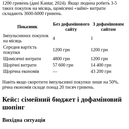
1200 гривень (дані Kantar, 2024). Якщо людина робить 3-5
таких покупок на місяць, щомісячні «зайві» витрати
складають 3600-6000 гривень.
Без дофамінового
З дофаміновим
Показник
сайту
сайтом
Імпульсивних покупок
4
1
на місяць
Середня вартість
1200 грн
1200 грн
покупки
Щомісячні витрати
4800 грн
1200 грн
Щорічні витрати
57 600 грн
14 400 грн
Щорічна економія
—
43 200 грн
Навіть якщо скоротити імпульсивні покупки лише на 50%,
річна економія складе понад 20 тисяч гривень.
Кейс: сімейний бюджет і дофаміновий
шопінг
Вихідна ситуація