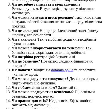
Чи потрібно записувати заощадження?
Рекомендується. Візуалізація результату підсилює
мотивацію.
Чи можна купувати щось реальне?
Так, якщо після
віртуальної сесії бажання не зникає — це усвідомлена
покупка.
Чи це складно?
Ні, процес ідентичний звичайному
шопінгу, але без оплати.
Чи є аналоги?
Так, є мобільні додатки з подібним
функціоналом.
Чи можна використовувати на телефоні?
Так,
більшість платформ адаптовані під мобільні.
Чи потрібна реєстрація?
Зазвичай ні.
Чи це безпечно?
Повністю. Жодних фінансових
операцій.
Як почати?
Зайдіть на
dofamin.pp.ua
та спробуйте
«купити» щось.
Чи можна дарувати «покупки»?
Деякі платформи
підтримують цю функцію.
Чи є обмеження за віком?
Зазвичай ні.
Чи можна поєднувати з кешбеком?
Ні, оскільки
реальних покупок немає.
Чи працює для всіх?
Не для всіх. Ефективність
залежить від мотивації.