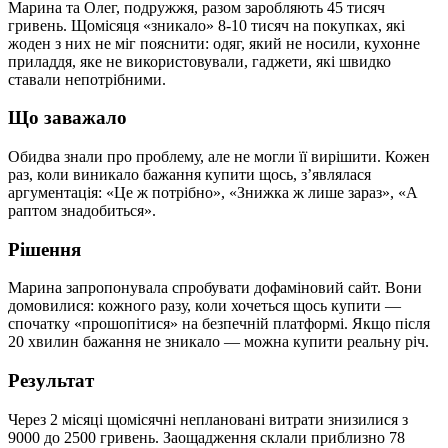
Марина та Олег, подружжя, разом заробляють 45 тисяч
гривень. Щомісяця «зникало» 8-10 тисяч на покупках, які
жоден з них не міг пояснити: одяг, який не носили, кухонне
приладдя, яке не використовували, гаджети, які швидко
ставали непотрібними.
Що заважало
Обидва знали про проблему, але не могли її вирішити. Кожен
раз, коли виникало бажання купити щось, з’являлася
аргументація: «Це ж потрібно», «Знижка ж лише зараз», «А
раптом знадобиться».
Рішення
Марина запропонувала спробувати дофаміновий сайт. Вони
домовилися: кожного разу, коли хочеться щось купити —
спочатку «прошопітися» на безпечній платформі. Якщо після
20 хвилин бажання не зникало — можна купити реальну річ.
Результат
Через 2 місяці щомісячні неплановані витрати знизилися з
9000 до 2500 гривень. Заощадження склали приблизно 78