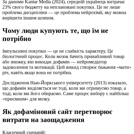
За даними Kantar Media (2024), середній українець витрачає
23% свого бюджету на неплановані покупки. Це не лише
проблема дисципліни — це проблема нейрохімії, яку можна
вирішити іншим шляхом.
Чому люди купують те, що їм не
потрібно
Імпульсивні покупки — це не слабкість характеру. Це
біологічний процес. Коли мозок бачить привабливий товар
або знижку, він викидає дофамін — нейромедіатор
задоволення та мотивації. Цей викид створює бажання «мати»
річ, навіть якщо вона не потрібна.
Дослідження Нью-Йоркського університету (2013) показало,
що дофамін виділяється не тоді, коли ми отримуємо товар, а
тоді, коли ми його обираємо. Саме процес вибору є найбільш
«приємним» для мозку.
Як дофаміновий сайт перетворює
витрати на заощадження
Класичний сценарій: