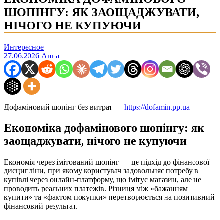
ШОПІНГУ: ЯК ЗАОЩАДЖУВАТИ,
НІЧОГО НЕ КУПУЮЧИ
Интересное
27.06.2026
Анна
Дофаміновий шопінг без витрат —
https://dofamin.pp.ua
Економіка дофамінового шопінгу: як
заощаджувати, нічого не купуючи
Економія через імітований шопінг — це підхід до фінансової
дисципліни, при якому користувач задовольняє потребу в
купівлі через онлайн-платформу, що імітує магазин, але не
проводить реальних платежів. Різниця між «бажанням
купити» та «фактом покупки» перетворюється на позитивний
фінансовий результат.