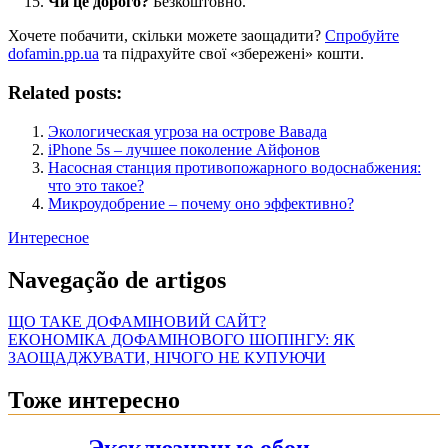
Чи це дорого?
Безкоштовно.
Хочете побачити, скільки можете заощадити?
Спробуйте
dofamin.pp.ua
та підрахуйте свої «збережені» кошти.
Related posts:
Экологическая угроза на острове Вавада
iPhone 5s – лучшее поколение Айфонов
Насосная станция противопожарного водоснабжения:
что это такое?
Микроудобрение – почему оно эффективно?
Интересное
Navegação de artigos
ЩО ТАКЕ ДОФАМІНОВИЙ САЙТ?
ЕКОНОМІКА ДОФАМІНОВОГО ШОПІНГУ: ЯК
ЗАОЩАДЖУВАТИ, НІЧОГО НЕ КУПУЮЧИ
Тоже интересно