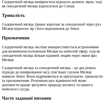
Сидеричний місяць вимірюється відносно далеких зірок, тоді
як синодичний місяць відноситься до Сонця.
Тривалість
Сидеричний місяць триває коротше за синодичний через рух
Місяця відносно зір і його відношення до Землі.
Призначення
Сидеричний місяць частіше використовується астрономами
для визначення положення Місяця на небесній сфері, тоді як
синодичний місяць більше відомий людям через зміни фаз
Місяця.
Сидеричний місяць та синодичний місяць – це два різних
підходи до вимірювання часу, пов’язані з рухом Місяця
навколо Землі. Вони відрізняються за орієнтацією, тривалістю
та призначенням. Розуміння цих відмінностей може
допомогти краще зрозуміти природу космосу та нашого
небесного сусіда.
Часто задавані питання