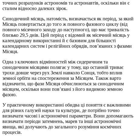
точних розрахунків астрономів та астронавтів, оскільки він є
сталим відносно далеких зірок.
Синодичний місяць, натомість, визначається як період, за який
Місяць повертається до того ж повного фазового циклу (від
повного місячного заходу до наступного), що має тривалість
близько 29,5 днів. Цей період є відомий як місячний місяць у
календарному використанні й є базовим для більшості
календарних систем і релігійних обрядів, пов’язаних з фазами
Місяця.
Одна з ключових відмінностей між сидеричним та
синодичним місяцями полягає у тому, що останній триває
трохи довше через рух Землі навколо Сонця, тобто вплив
земної орбіти на спостереження за Місяцем. Також варто
відзначити, що фази Місяця обчислюються за синодичним
місяцем, оскільки вони пов’язані з його видимою земною
фазою.
У практичному використанні обидва ці поняття є важливими
для різних галузей науки та культури, де потрібно точно
визначати часові і астрономічні параметри. Вони допомагають
визначати періоди затемнень, марев та інші астрономічні
явища, які долучають до загального розуміння космічних
процесів.