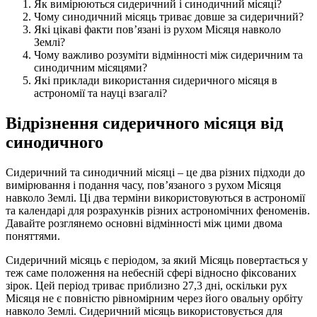
Як вимірюються сидеричний і синодичний місяці?
Чому синодичний місяць триває довше за сидеричний?
Які цікаві факти пов’язані із рухом Місяця навколо
Землі?
Чому важливо розуміти відмінності між сидеричним та
синодичним місяцями?
Які приклади використання сидеричного місяця в
астрономії та науці взагалі?
Відрізнення сидеричного місяця від
синодичного
Сидеричний та синодичний місяці – це два різних підходи до
вимірювання і подання часу, пов’язаного з рухом Місяця
навколо Землі. Ці два терміни використовуються в астрономії
та календарі для розрахунків різних астрономічних феноменів.
Давайте розглянемо основні відмінності між цими двома
поняттями.
Сидеричний місяць є періодом, за який Місяць повертається у
теж саме положення на небесній сфері відносно фіксованих
зірок. Цей період триває приблизно 27,3 дні, оскільки рух
Місяця не є повністю рівномірним через його овальну орбіту
навколо Землі. Сидеричний місяць використовується для