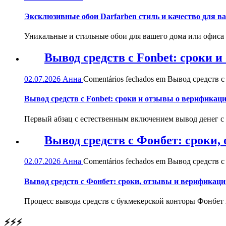
Эксклюзивные обои Darfarben стиль и качество для в
Уникальные и стильные обои для вашего дома или офиса — 
Вывод средств с Fonbet: сроки 
02.07.2026
Анна
Comentários fechados
em Вывод средств с 
Вывод средств с Fonbet: сроки и отзывы о верификац
Первый абзац с естественным включением вывод денег с
Вывод средств с Фонбет: сроки
02.07.2026
Анна
Comentários fechados
em Вывод средств с
Вывод средств с Фонбет: сроки, отзывы и верификаци
Процесс вывода средств с букмекерской конторы Фонбет 
⚡⚡⚡