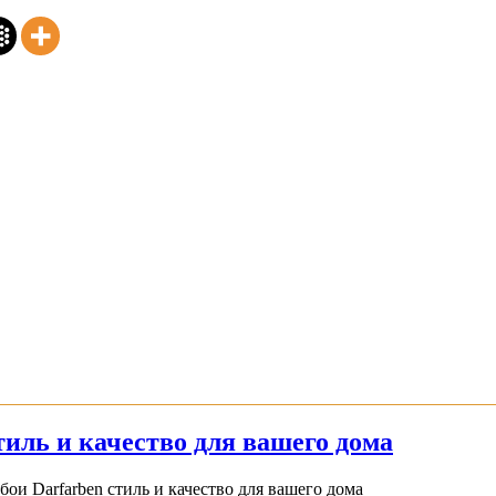
иль и качество для вашего дома
и Darfarben стиль и качество для вашего дома