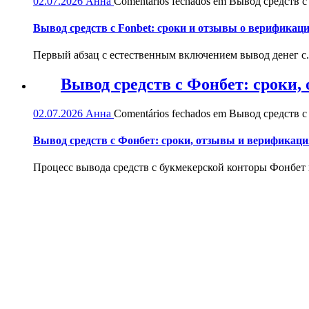
02.07.2026
Анна
Comentários fechados
em Вывод средств с 
Вывод средств с Fonbet: сроки и отзывы о верификац
Первый абзац с естественным включением вывод денег с.
Вывод средств с Фонбет: сроки
02.07.2026
Анна
Comentários fechados
em Вывод средств с
Вывод средств с Фонбет: сроки, отзывы и верификаци
Процесс вывода средств с букмекерской конторы Фонбет и