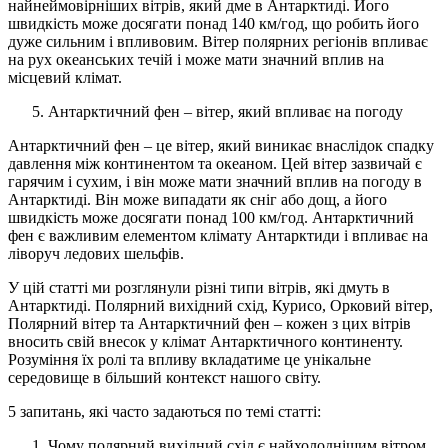
найнеймовірніших вітрів, який дме в Антарктиді. Його
швидкість може досягати понад 140 км/год, що робить його
дуже сильним і впливовим. Вітер полярних регіонів впливає
на рух океанських течій і може мати значний вплив на
місцевий клімат.
Антарктичний фен – вітер, який впливає на погоду
Антарктичний фен – це вітер, який виникає внаслідок спадку
давлення між континентом та океаном. Цей вітер зазвичай є
гарячим і сухим, і він може мати значний вплив на погоду в
Антарктиді. Він може випадати як сніг або дощ, а його
швидкість може досягати понад 100 км/год. Антарктичний
фен є важливим елементом клімату Антарктиди і впливає на
ліворуч ледових шельфів.
У цій статті ми розглянули різні типи вітрів, які дмуть в
Антарктиді. Полярний вихідний схід, Курисо, Орковий вітер,
Полярний вітер та Антарктичний фен – кожен з цих вітрів
вносить свій внесок у клімат Антарктичного континенту.
Розуміння їх ролі та впливу вкладатиме це унікальне
середовище в більший контекст нашого світу.
5 запитань, які часто задаються по темі статті:
Чому полярний вихідний схід є найхолоднішим вітром