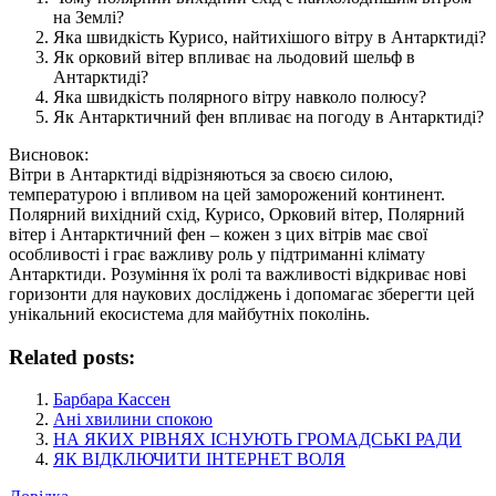
на Землі?
Яка швидкість Курисо, найтихішого вітру в Антарктиді?
Як орковий вітер впливає на льодовий шельф в
Антарктиді?
Яка швидкість полярного вітру навколо полюсу?
Як Антарктичний фен впливає на погоду в Антарктиді?
Висновок:
Вітри в Антарктиді відрізняються за своєю силою,
температурою і впливом на цей заморожений континент.
Полярний вихідний схід, Курисо, Орковий вітер, Полярний
вітер і Антарктичний фен – кожен з цих вітрів має свої
особливості і грає важливу роль у підтриманні клімату
Антарктиди. Розуміння їх ролі та важливості відкриває нові
горизонти для наукових досліджень і допомагає зберегти цей
унікальний екосистема для майбутніх поколінь.
Related posts:
Барбара Кассен
Ані хвилини спокою
НА ЯКИХ РІВНЯХ ІСНУЮТЬ ГРОМАДСЬКІ РАДИ
ЯК ВІДКЛЮЧИТИ ІНТЕРНЕТ ВОЛЯ