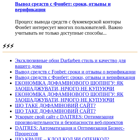
Вывод средств с Фонбет: сроки, отзывы и
верификация
Процесс вывода средств с букмекерской конторы
Фонбет интересует многих пользователей. Важно
учитывать не только доступные способы...
⚡⚡⚡
Эксклюзивные обои Darfarben стиль и качество для
вашего дома
Вывод средств с Fonbet: сроки и отзывы о верификации
Вывод средств с Фонбет: сроки, отзывы и верификация
ЕКОНОМІКА ДОФАМІНОВОГО ШОПІНГУ: ЯК
ЗАОЩАДЖУВАТИ, НІЧОГО НЕ КУПУЮЧИ
ЕКОНОМІКА ДОФАМІНОВОГО ШОПІНГУ: ЯК
ЗАОЩАДЖУВАТИ, НІЧОГО НЕ КУПУЮЧИ
ЩО ТАКЕ ДОФАМІНОВИЙ САЙТ?
ЩО ТАКЕ ДОФАМІНОВИЙ САЙТ?
Ускорьте свой сайт с DAITRES: Оптимизация
производительности и безопасности веб-проектов
DAITRES: Автоматизация и Оптимизация Бизнес-
Процессов
ЩО КРАЩЕ – КЛОД КОД ЧИ ОПЕНКОД?