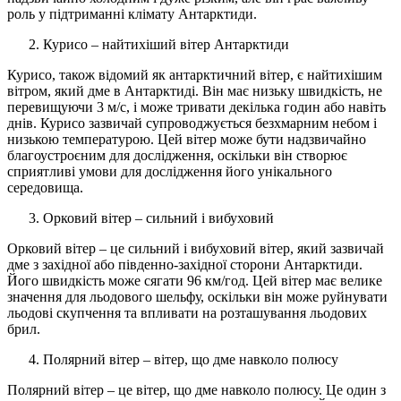
роль у підтриманні клімату Антарктиди.
Курисо – найтихіший вітер Антарктиди
Курисо, також відомий як антарктичний вітер, є найтихішим
вітром, який дме в Антарктиді. Він має низьку швидкість, не
перевищуючи 3 м/с, і може тривати декілька годин або навіть
днів. Курисо зазвичай супроводжується безхмарним небом і
низькою температурою. Цей вітер може бути надзвичайно
благоустроєним для дослідження, оскільки він створює
сприятливі умови для дослідження його унікального
середовища.
Орковий вітер – сильний і вибуховий
Орковий вітер – це сильний і вибуховий вітер, який зазвичай
дме з західної або південно-західної сторони Антарктиди.
Його швидкість може сягати 96 км/год. Цей вітер має велике
значення для льодового шельфу, оскільки він може руйнувати
льодові скупчення та впливати на розташування льодових
брил.
Полярний вітер – вітер, що дме навколо полюсу
Полярний вітер – це вітер, що дме навколо полюсу. Це один з