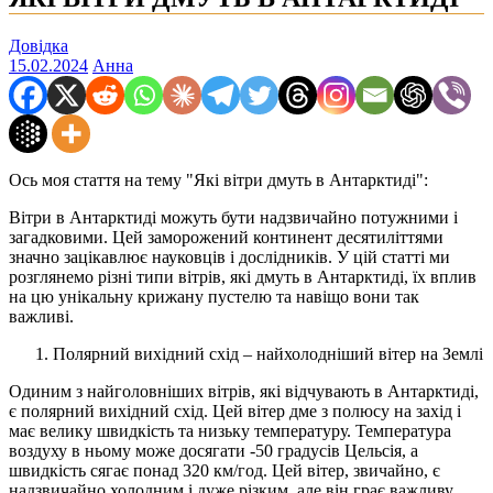
Довідка
15.02.2024
Анна
Ось моя стаття на тему "Які вітри дмуть в Антарктиді":
Вітри в Антарктиді можуть бути надзвичайно потужними і
загадковими. Цей заморожений континент десятиліттями
значно зацікавлює науковців і дослідників. У цій статті ми
розглянемо різні типи вітрів, які дмуть в Антарктиді, їх вплив
на цю унікальну крижану пустелю та навіщо вони так
важливі.
Полярний вихідний схід – найхолодніший вітер на Землі
Одиним з найголовніших вітрів, які відчувають в Антарктиді,
є полярний вихідний схід. Цей вітер дме з полюсу на захід і
має велику швидкість та низьку температуру. Температура
воздуху в ньому може досягати -50 градусів Цельсія, а
швидкість сягає понад 320 км/год. Цей вітер, звичайно, є
надзвичайно холодним і дуже різким, але він грає важливу