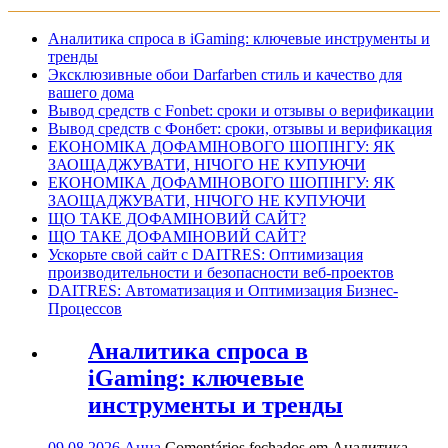
Аналитика спроса в iGaming: ключевые инструменты и
тренды
Эксклюзивные обои Darfarben стиль и качество для
вашего дома
Вывод средств с Fonbet: сроки и отзывы о верификации
Вывод средств с Фонбет: сроки, отзывы и верификация
ЕКОНОМІКА ДОФАМІНОВОГО ШОПІНГУ: ЯК
ЗАОЩАДЖУВАТИ, НІЧОГО НЕ КУПУЮЧИ
ЕКОНОМІКА ДОФАМІНОВОГО ШОПІНГУ: ЯК
ЗАОЩАДЖУВАТИ, НІЧОГО НЕ КУПУЮЧИ
ЩО ТАКЕ ДОФАМІНОВИЙ САЙТ?
ЩО ТАКЕ ДОФАМІНОВИЙ САЙТ?
Ускорьте свой сайт с DAITRES: Оптимизация
производительности и безопасности веб-проектов
DAITRES: Автоматизация и Оптимизация Бизнес-
Процессов
Аналитика спроса в
iGaming: ключевые
инструменты и тренды
09.08.2026
Анна
Comentários fechados
em Аналитика