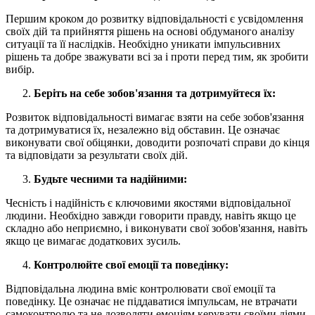
Першим кроком до розвитку відповідальності є усвідомлення
своїх дій та прийняття рішень на основі обдуманого аналізу
ситуації та її наслідків. Необхідно уникати імпульсивних
рішень та добре зважувати всі за і проти перед тим, як зробити
вибір.
Беріть на себе зобов'язання та дотримуйтеся їх:
Розвиток відповідальності вимагає взяти на себе зобов'язання
та дотримуватися їх, незалежно від обставин. Це означає
виконувати свої обіцянки, доводити розпочаті справи до кінця
та відповідати за результати своїх дій.
Будьте чесними та надійними:
Чесність і надійність є ключовими якостями відповідальної
людини. Необхідно завжди говорити правду, навіть якщо це
складно або неприємно, і виконувати свої зобов'язання, навіть
якщо це вимагає додаткових зусиль.
Контролюйте свої емоції та поведінку:
Відповідальна людина вміє контролювати свої емоції та
поведінку. Це означає не піддаватися імпульсам, не втрачати
самоконтролю та не дозволяти емоціям керувати своїми діями.