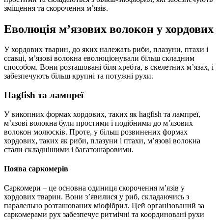
зміщення та скорочення м’язів.
Еволюція м’язових волокон у хордових
У хордових тварин, до яких належать риби, плазуни, птахи і
ссавці, м’язові волокна еволюціонували більш складним
способом. Вони розташовані біля хребта, в скелетних м’язах, і
забезпечують більш крупні та потужні рухи.
Hagfish та лампреї
У викопних формах хордових, таких як hagfish та лампреї,
м’язові волокна були простими і подібними до м’язових
волокон молюсків. Проте, у більш розвинених формах
хордових, таких як риби, плазуни і птахи, м’язові волокна
стали складнішими і багатошаровими.
Поява саркомерів
Саркомери – це основна одиниця скорочення м’язів у
хордових тварин. Вони з’явилися у риб, складаючись з
паралельно розташованих міофібрил. Цей організований за
саркомерами рух забезпечує ритмічні та координовані рухи