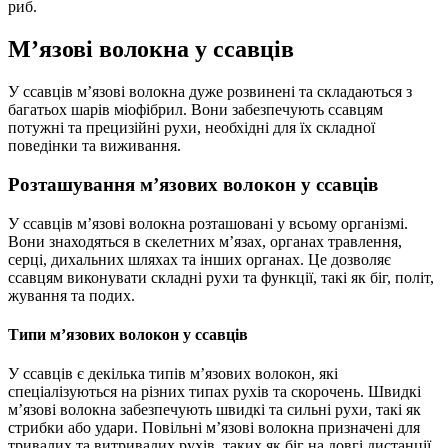
риб.
М’язові волокна у ссавців
У ссавців м’язові волокна дуже розвинені та складаються з
багатьох шарів міофібрил. Вони забезпечують ссавцям
потужні та прецизійні рухи, необхідні для їх складної
поведінки та виживання.
Розташування м’язових волокон у ссавців
У ссавців м’язові волокна розташовані у всьому організмі.
Вони знаходяться в скелетних м’язах, органах травлення,
серці, дихальних шляхах та інших органах. Це дозволяє
ссавцям виконувати складні рухи та функції, такі як біг, політ,
жування та подих.
Типи м’язових волокон у ссавців
У ссавців є декілька типів м’язових волокон, які
спеціалізуються на різних типах рухів та скорочень. Швидкі
м’язові волокна забезпечують швидкі та сильні рухи, такі як
стрибки або удари. Повільні м’язові волокна призначені для
тривалих та витривалих рухів, таких як біг на довгі дистанції