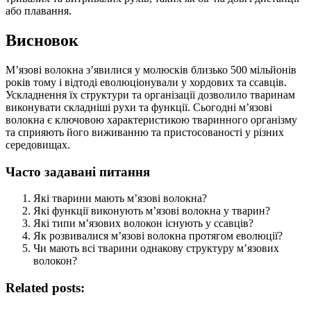
або плавання.
Висновок
М’язові волокна з’явилися у молюсків близько 500 мільйонів
років тому і відтоді еволюціонували у хордових та ссавців.
Ускладнення їх структури та організації дозволило тваринам
виконувати складніші рухи та функції. Сьогодні м’язові
волокна є ключовою характеристикою тваринного організму
та сприяють його виживанню та пристосованості у різних
середовищах.
Часто задавані питання
Які тварини мають м’язові волокна?
Які функції виконують м’язові волокна у тварин?
Які типи м’язових волокон існують у ссавців?
Як розвивалися м’язові волокна протягом еволюції?
Чи мають всі тварини однакову структуру м’язових
волокон?
Related posts: