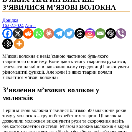
З’ЯВИЛИСЯ М’ЯЗОВІ ВОЛОКНА
Довідка
16.02.2024
Анна
М’язові волокна є невід’ємною частиною будь-якого
тваринного організму. Вони дають змогу тваринам рухатися,
реагувати на зміни в навколишньому середовищі і виконувати
різноманітні функції. Але коли і в яких тварин почали
з’являтися м’язові волокна?
З’явлення м’язових волокон у
молюсків
Перші м’язові волокна з’явилися близько 500 мільйонів років
тому у молюсків – групи безхребетних тварин. Ці волокна
дозволили молюскам виконувати рухи та скорочення навіть
без костоскелетної системи. М’язові волокна молюсків є вкрай
простими та складаються з білків-міофібрил, які забезпечують