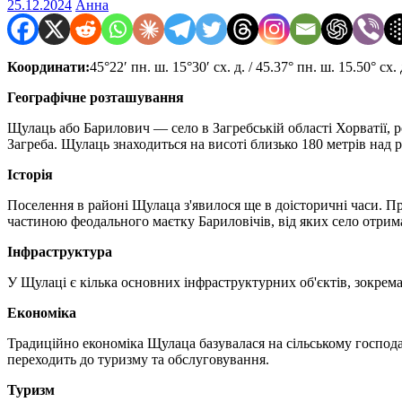
25.12.2024
Анна
Координати:
45°22′ пн. ш. 15°30′ сх. д. / 45.37° пн. ш. 15.50° сх. 
Географічне розташування
Щулаць або Барилович — село в Загребській області Хорватії, ро
Загреба. Щулаць знаходиться на висоті близько 180 метрів над 
Історія
Поселення в районі Щулаца з'явилося ще в доісторичні часи. Пр
частиною феодального маєтку Бариловічів, від яких село отрима
Інфраструктура
У Щулаці є кілька основних інфраструктурних об'єктів, зокрема
Економіка
Традиційно економіка Щулаца базувалася на сільському господа
переходить до туризму та обслуговування.
Туризм