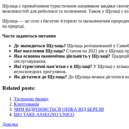
Щулаць є привабливим туристичним напрямком завдяки своєму м
можливостей для риболовлі та полювання. Також у Щулаці є кіл
Щулаць — це село з багатою історією та мальовничим природни
на природі.
Часто задаються питання
Де знаходиться Щулаць?
Щулаць розташований у Самобор
Яке населення Щулаца?
Станом на 2021 рік у Щулаці пр
Яка основна економічна діяльність у Щулаці?
Традицій
обслуговування.
Які туристичні пам'ятки є в Щулаці?
У Щулаці є кілька
велосипедних прогулянок.
Як дістатися до Щулаца?
До Щулаца можна дістатися на ав
Related posts:
Тіотропію бромід
Клептоманія
ЧИМ ВІДРІЗНЯЄТЬСЯ ОПІКА ВІД БЕРЕЗИ
ЩО ТАКЕ ASSEGNO UNICO
Довідка