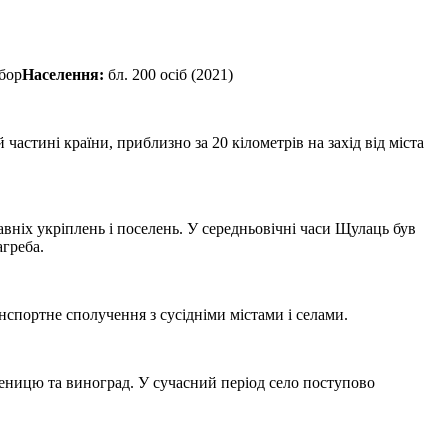
бор
Населення:
бл. 200 осіб (2021)
астині країни, приблизно за 20 кілометрів на захід від міста
авніх укріплень і поселень. У середньовічні часи Щулаць був
агреба.
нспортне сполучення з сусідніми містами і селами.
шеницю та виноград. У сучасний період село поступово