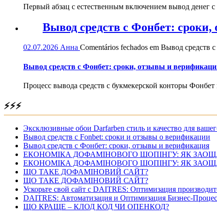
Первый абзац с естественным включением вывод денег с
Вывод средств с Фонбет: сроки
02.07.2026
Анна
Comentários fechados
em Вывод средств с
Вывод средств с Фонбет: сроки, отзывы и верификаци
Процесс вывода средств с букмекерской конторы Фонбет 
⚡⚡⚡
Эксклюзивные обои Darfarben стиль и качество для вашег
Вывод средств с Fonbet: сроки и отзывы о верификации
Вывод средств с Фонбет: сроки, отзывы и верификация
ЕКОНОМІКА ДОФАМІНОВОГО ШОПІНГУ: ЯК ЗАОЩ
ЕКОНОМІКА ДОФАМІНОВОГО ШОПІНГУ: ЯК ЗАОЩ
ЩО ТАКЕ ДОФАМІНОВИЙ САЙТ?
ЩО ТАКЕ ДОФАМІНОВИЙ САЙТ?
Ускорьте свой сайт с DAITRES: Оптимизация производит
DAITRES: Автоматизация и Оптимизация Бизнес-Процес
ЩО КРАЩЕ – КЛОД КОД ЧИ ОПЕНКОД?