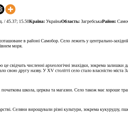
д. / 45.37; 15.50
Країна:
Україна
Область:
Загребська
Район:
Само
зташоване в районі Самобор. Село лежить у центрально-західній ч
рівнем моря.
о це свідчать численні археологічні знахідки, зокрема залишки д
ло свою другу назву. У XV столітті село стало власністю міста З
 початкова школа, церква та магазин. Село також має хороше тра
рстві. Селяни вирощували різні культури, зокрема кукурудзу, п