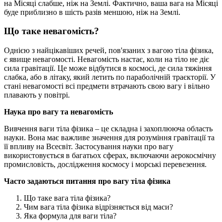
на Місяці слабше, ніж на Землі. Фактично, ваша вага на Місяці
буде приблизно в шість разів меншою, ніж на Землі.
Що таке невагомість?
Однією з найцікавіших речей, пов'язаних з вагою тіла фізика,
є явище невагомості. Невагомість настає, коли на тіло не діє
сила гравітації. Це може відбутися в космосі, де сила тяжіння
слабка, або в літаку, який летить по параболічній траєкторії. У
стані невагомості всі предмети втрачають свою вагу і вільно
плавають у повітрі.
Наука про вагу та невагомість
Вивчення ваги тіла фізика – це складна і захоплююча область
науки. Вона має важливе значення для розуміння гравітації та
її впливу на Всесвіт. Застосування науки про вагу
використовується в багатьох сферах, включаючи аерокосмічну
промисловість, дослідження космосу і морські перевезення.
Часто задаються питання про вагу тіла фізика
Що таке вага тіла фізика?
Чим вага тіла фізика відрізняється від маси?
Яка формула для ваги тіла?