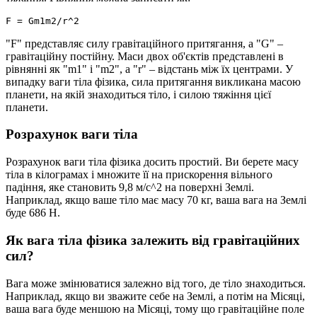
"F" представляє силу гравітаційного притягання, а "G" –
гравітаційну постійну. Маси двох об'єктів представлені в
рівнянні як "m1" і "m2", а "r" – відстань між їх центрами. У
випадку ваги тіла фізика, сила притягання викликана масою
планети, на якій знаходиться тіло, і силою тяжіння цієї
планети.
Розрахунок ваги тіла
Розрахунок ваги тіла фізика досить простий. Ви берете масу
тіла в кілограмах і множите її на прискорення вільного
падіння, яке становить 9,8 м/с^2 на поверхні Землі.
Наприклад, якщо ваше тіло має масу 70 кг, ваша вага на Землі
буде 686 Н.
Як вага тіла фізика залежить від гравітаційних
сил?
Вага може змінюватися залежно від того, де тіло знаходиться.
Наприклад, якщо ви зважите себе на Землі, а потім на Місяці,
ваша вага буде меншою на Місяці, тому що гравітаційне поле