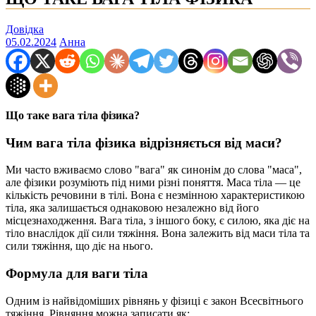
Довідка
05.02.2024
Анна
Що таке вага тіла фізика?
Чим вага тіла фізика відрізняється від маси?
Ми часто вживаємо слово "вага" як синонім до слова "маса",
але фізики розуміють під ними різні поняття. Маса тіла — це
кількість речовини в тілі. Вона є незмінною характеристикою
тіла, яка залишається однаковою незалежно від його
місцезнаходження. Вага тіла, з іншого боку, є силою, яка діє на
тіло внаслідок дії сили тяжіння. Вона залежить від маси тіла та
сили тяжіння, що діє на нього.
Формула для ваги тіла
Одним із найвідоміших рівнянь у фізиці є закон Всесвітнього
тяжіння. Рівняння можна записати як: