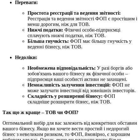
Переваги:
Простота реєстрації та ведення звітності:
Реєстрація та ведення звітності ФОП є простішим і
менш дорогим, ніж для ТОВ.
Нижчі податки:
Фізичні особи-підприємці
сплачують нижчі податки, ніж ТОВ.
Більша гнучкість:
ФОП має більшу гнучкість у
веденні бізнесу, ніж ТОВ.
Недоліки:
Необмежена відповідальність:
У разі боргів або
зобов'язань вашого бізнесу як фізичної особи –
підприємця ваші особисті активи не захищені.
Неможливість залучення інвестицій:
ФОП не
може залучати інвестиції від зовнішніх інвесторів.
Складність у розширенні бізнесу:
ФОП
складніше розширити бізнес, ніж ТОВ.
Так що ж краще – ТОВ чи ФОП?
Оптимальний вибір для вас залежить від конкретних обставин
вашого бізнесу. Якщо ви хочете вести простий і недорогий
бізнес з невеликим ризиком, то ФОП, ймовірно, є хорошим
вибором для вас. Однак, якщо ви плануєте вести більш