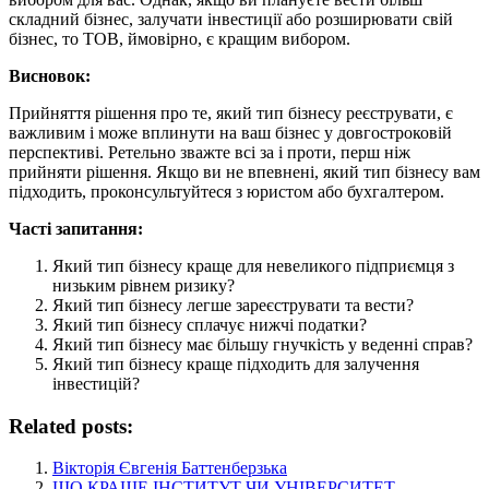
складний бізнес, залучати інвестиції або розширювати свій
бізнес, то ТОВ, ймовірно, є кращим вибором.
Висновок:
Прийняття рішення про те, який тип бізнесу реєструвати, є
важливим і може вплинути на ваш бізнес у довгостроковій
перспективі. Ретельно зважте всі за і проти, перш ніж
прийняти рішення. Якщо ви не впевнені, який тип бізнесу вам
підходить, проконсультуйтеся з юристом або бухгалтером.
Часті запитання:
Який тип бізнесу краще для невеликого підприємця з
низьким рівнем ризику?
Який тип бізнесу легше зареєструвати та вести?
Який тип бізнесу сплачує нижчі податки?
Який тип бізнесу має більшу гнучкість у веденні справ?
Який тип бізнесу краще підходить для залучення
інвестицій?
Related posts:
Вікторія Євгенія Баттенберзька
ЩО КРАЩЕ ІНСТИТУТ ЧИ УНІВЕРСИТЕТ