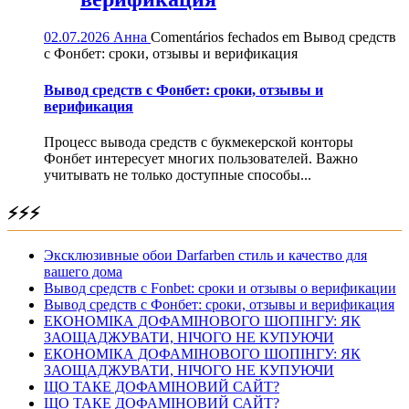
02.07.2026
Анна
Comentários fechados
em Вывод средств
с Фонбет: сроки, отзывы и верификация
Вывод средств с Фонбет: сроки, отзывы и
верификация
Процесс вывода средств с букмекерской конторы
Фонбет интересует многих пользователей. Важно
учитывать не только доступные способы...
⚡⚡⚡
Эксклюзивные обои Darfarben стиль и качество для
вашего дома
Вывод средств с Fonbet: сроки и отзывы о верификации
Вывод средств с Фонбет: сроки, отзывы и верификация
ЕКОНОМІКА ДОФАМІНОВОГО ШОПІНГУ: ЯК
ЗАОЩАДЖУВАТИ, НІЧОГО НЕ КУПУЮЧИ
ЕКОНОМІКА ДОФАМІНОВОГО ШОПІНГУ: ЯК
ЗАОЩАДЖУВАТИ, НІЧОГО НЕ КУПУЮЧИ
ЩО ТАКЕ ДОФАМІНОВИЙ САЙТ?
ЩО ТАКЕ ДОФАМІНОВИЙ САЙТ?