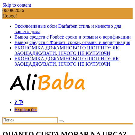
Skip to content
06.08.2026
Новое!
Эксклюзивные обои Darfarben стиль и качество для
вашего дома
Вывод средств с Fonbet: сроки и отзывы о верификации
Вывод средств с Фонбет: сроки, отзывы и верификация
ЕКОНОМІКА ДОФАМІНОВОГО ШОПІНГУ: ЯК
ЗАОЩАДЖУВАТИ, НІЧОГО НЕ КУПУЮЧИ
ЕКОНОМІКА ДОФАМІНОВОГО ШОПІНГУ: ЯК
ЗАОЩАДЖУВАТИ, НІЧОГО НЕ КУПУЮЧИ
❓ 💬
Explicações
QUANTO CUSTA MORAR NA URCA?