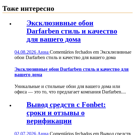
Тоже интересно
Эксклюзивные обои
Darfarben стиль и качество
для вашего дома
04.08.2026
Анна
Comentários fechados
em Эксклюзивные
обои Darfarben стиль и качество для вашего дома
Эксклюзивные обои Darfarben стиль и качество для
вашего дома
Уникальные и стильные обои для вашего дома или
офиса — это то, что предлагает компания Darfarben....
Вывод средств с Fonbet:
сроки и отзывы о
верификации
02.07.2026
Анна
Comentários fechados
em Вывод средств