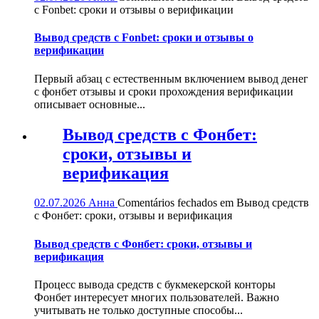
с Fonbet: сроки и отзывы о верификации
Вывод средств с Fonbet: сроки и отзывы о
верификации
Первый абзац с естественным включением вывод денег
с фонбет отзывы и сроки прохождения верификации
описывает основные...
Вывод средств с Фонбет:
сроки, отзывы и
верификация
02.07.2026
Анна
Comentários fechados
em Вывод средств
с Фонбет: сроки, отзывы и верификация
Вывод средств с Фонбет: сроки, отзывы и
верификация
Процесс вывода средств с букмекерской конторы
Фонбет интересует многих пользователей. Важно
учитывать не только доступные способы...