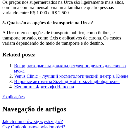
Os preços nos supermercados na Urca são ligeiramente mais altos,
com uma compra mensal para uma família de quatro pessoas
variando entre R$ 1.000 e R$ 2.500.
5. Quais são as opções de transporte na Urca?
A Urca oferece opções de transporte público, como ônibus, e
transporte privado, como táxis e aplicativos de carona. Os custos
variam dependendo do meio de transporte e do destino.
Related posts:
Вещи, которые вы должны регулярно делать для своего
мужа
Venus Clinic – лучший косметологический центр в Киеве
Игровые автоматы Sizzling Hot от sizzlinghotgame.net
Женщины Фритьофа Нансена
Explicações
Navegação de artigos
Jakich numerów się wystrzegać?
Czy Outlook usuwa wiadomości?