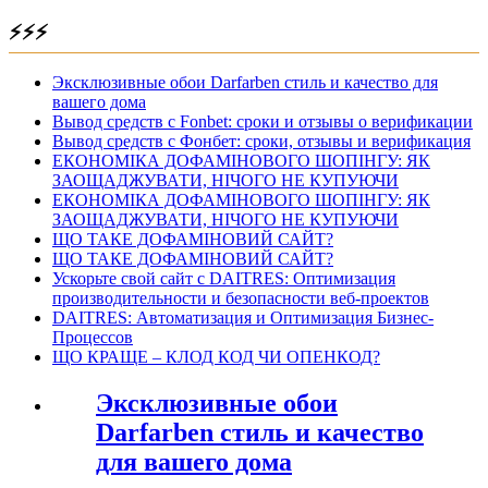
⚡⚡⚡
Эксклюзивные обои Darfarben стиль и качество для
вашего дома
Вывод средств с Fonbet: сроки и отзывы о верификации
Вывод средств с Фонбет: сроки, отзывы и верификация
ЕКОНОМІКА ДОФАМІНОВОГО ШОПІНГУ: ЯК
ЗАОЩАДЖУВАТИ, НІЧОГО НЕ КУПУЮЧИ
ЕКОНОМІКА ДОФАМІНОВОГО ШОПІНГУ: ЯК
ЗАОЩАДЖУВАТИ, НІЧОГО НЕ КУПУЮЧИ
ЩО ТАКЕ ДОФАМІНОВИЙ САЙТ?
ЩО ТАКЕ ДОФАМІНОВИЙ САЙТ?
Ускорьте свой сайт с DAITRES: Оптимизация
производительности и безопасности веб-проектов
DAITRES: Автоматизация и Оптимизация Бизнес-
Процессов
ЩО КРАЩЕ – КЛОД КОД ЧИ ОПЕНКОД?
Эксклюзивные обои
Darfarben стиль и качество
для вашего дома