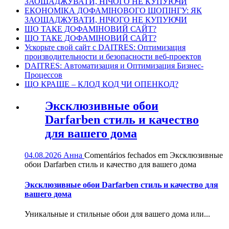
ЗАОЩАДЖУВАТИ, НІЧОГО НЕ КУПУЮЧИ
ЕКОНОМІКА ДОФАМІНОВОГО ШОПІНГУ: ЯК
ЗАОЩАДЖУВАТИ, НІЧОГО НЕ КУПУЮЧИ
ЩО ТАКЕ ДОФАМІНОВИЙ САЙТ?
ЩО ТАКЕ ДОФАМІНОВИЙ САЙТ?
Ускорьте свой сайт с DAITRES: Оптимизация
производительности и безопасности веб-проектов
DAITRES: Автоматизация и Оптимизация Бизнес-
Процессов
ЩО КРАЩЕ – КЛОД КОД ЧИ ОПЕНКОД?
Эксклюзивные обои
Darfarben стиль и качество
для вашего дома
04.08.2026
Анна
Comentários fechados
em Эксклюзивные
обои Darfarben стиль и качество для вашего дома
Эксклюзивные обои Darfarben стиль и качество для
вашего дома
Уникальные и стильные обои для вашего дома или...