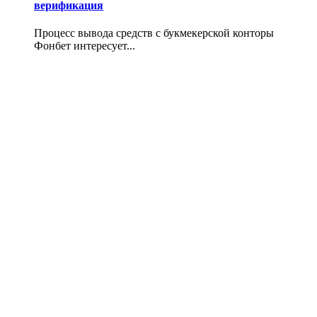
верификация
Процесс вывода средств с букмекерской конторы
Фонбет интересует...