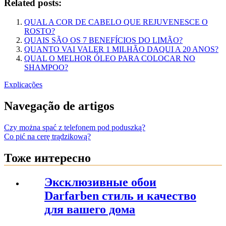
Related posts:
QUAL A COR DE CABELO QUE REJUVENESCE O
ROSTO?
QUAIS SÃO OS 7 BENEFÍCIOS DO LIMÃO?
QUANTO VAI VALER 1 MILHÃO DAQUI A 20 ANOS?
QUAL O MELHOR ÓLEO PARA COLOCAR NO
SHAMPOO?
Explicações
Navegação de artigos
Czy można spać z telefonem pod poduszką?
Co pić na cerę trądzikową?
Тоже интересно
Эксклюзивные обои
Darfarben стиль и качество
для вашего дома