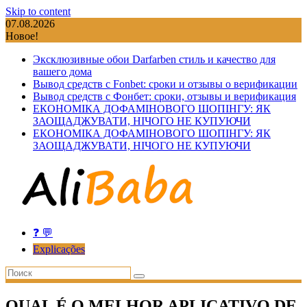
Skip to content
07.08.2026
Новое!
Эксклюзивные обои Darfarben стиль и качество для
вашего дома
Вывод средств с Fonbet: сроки и отзывы о верификации
Вывод средств с Фонбет: сроки, отзывы и верификация
ЕКОНОМІКА ДОФАМІНОВОГО ШОПІНГУ: ЯК
ЗАОЩАДЖУВАТИ, НІЧОГО НЕ КУПУЮЧИ
ЕКОНОМІКА ДОФАМІНОВОГО ШОПІНГУ: ЯК
ЗАОЩАДЖУВАТИ, НІЧОГО НЕ КУПУЮЧИ
❓ 💬
Explicações
QUAL É O MELHOR APLICATIVO DE