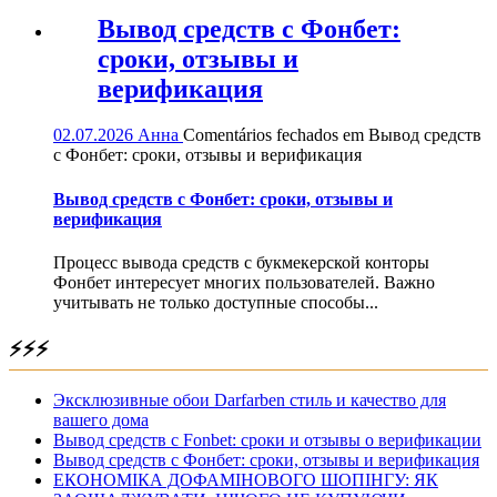
Вывод средств с Фонбет:
сроки, отзывы и
верификация
02.07.2026
Анна
Comentários fechados
em Вывод средств
с Фонбет: сроки, отзывы и верификация
Вывод средств с Фонбет: сроки, отзывы и
верификация
Процесс вывода средств с букмекерской конторы
Фонбет интересует многих пользователей. Важно
учитывать не только доступные способы...
⚡⚡⚡
Эксклюзивные обои Darfarben стиль и качество для
вашего дома
Вывод средств с Fonbet: сроки и отзывы о верификации
Вывод средств с Фонбет: сроки, отзывы и верификация
ЕКОНОМІКА ДОФАМІНОВОГО ШОПІНГУ: ЯК