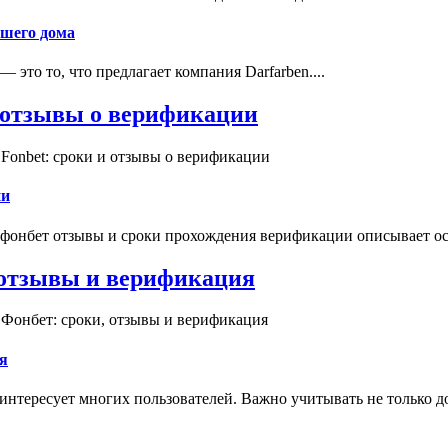
ашего дома
это то, что предлагает компания Darfarben....
и отзывы о верификации
Fonbet: сроки и отзывы о верификации
ии
 фонбет отзывы и сроки прохождения верификации описывает ос
, отзывы и верификация
 Фонбет: сроки, отзывы и верификация
я
интересует многих пользователей. Важно учитывать не только д