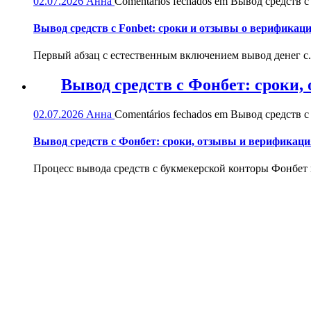
02.07.2026
Анна
Comentários fechados
em Вывод средств с 
Вывод средств с Fonbet: сроки и отзывы о верификац
Первый абзац с естественным включением вывод денег с.
Вывод средств с Фонбет: сроки
02.07.2026
Анна
Comentários fechados
em Вывод средств с
Вывод средств с Фонбет: сроки, отзывы и верификаци
Процесс вывода средств с букмекерской конторы Фонбет и