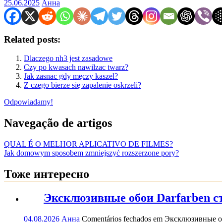
25.06.2025
Анна
Related posts:
Dlaczego nh3 jest zasadowe
Czy po kwasach nawilzac twarz?
Jak zasnac gdy męczy kaszel?
Z czego bierze się zapalenie oskrzeli?
Odpowiadamy!
Navegação de artigos
QUAL É O MELHOR APLICATIVO DE FILMES?
Jak domowym sposobem zmniejszyć rozszerzone pory?
Тоже интересно
Эксклюзивные обои Darfarben ст
04.08.2026
Анна
Comentários fechados
em Эксклюзивные обо