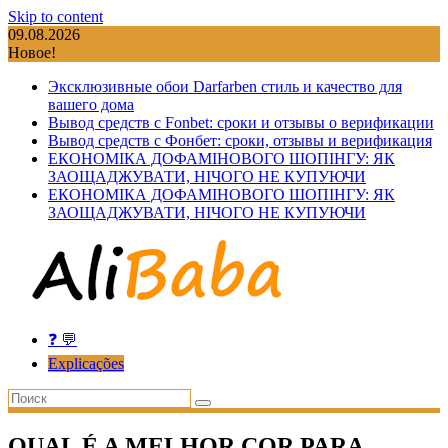
Skip to content
09.08.2026
Новое!
Эксклюзивные обои Darfarben стиль и качество для
вашего дома
Вывод средств с Fonbet: сроки и отзывы о верификации
Вывод средств с Фонбет: сроки, отзывы и верификация
ЕКОНОМІКА ДОФАМІНОВОГО ШОПІНГУ: ЯК
ЗАОЩАДЖУВАТИ, НІЧОГО НЕ КУПУЮЧИ
ЕКОНОМІКА ДОФАМІНОВОГО ШОПІНГУ: ЯК
ЗАОЩАДЖУВАТИ, НІЧОГО НЕ КУПУЮЧИ
❓ 💬
Explicações
QUAL É A MELHOR COR PARA