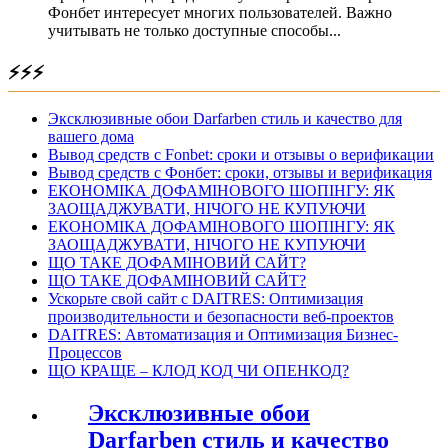
Фонбет интересует многих пользователей. Важно
учитывать не только доступные способы...
⚡⚡⚡
Эксклюзивные обои Darfarben стиль и качество для
вашего дома
Вывод средств с Fonbet: сроки и отзывы о верификации
Вывод средств с Фонбет: сроки, отзывы и верификация
ЕКОНОМІКА ДОФАМІНОВОГО ШОПІНГУ: ЯК
ЗАОЩАДЖУВАТИ, НІЧОГО НЕ КУПУЮЧИ
ЕКОНОМІКА ДОФАМІНОВОГО ШОПІНГУ: ЯК
ЗАОЩАДЖУВАТИ, НІЧОГО НЕ КУПУЮЧИ
ЩО ТАКЕ ДОФАМІНОВИЙ САЙТ?
ЩО ТАКЕ ДОФАМІНОВИЙ САЙТ?
Ускорьте свой сайт с DAITRES: Оптимизация
производительности и безопасности веб-проектов
DAITRES: Автоматизация и Оптимизация Бизнес-
Процессов
ЩО КРАЩЕ – КЛОД КОД ЧИ ОПЕНКОД?
Эксклюзивные обои
Darfarben стиль и качество