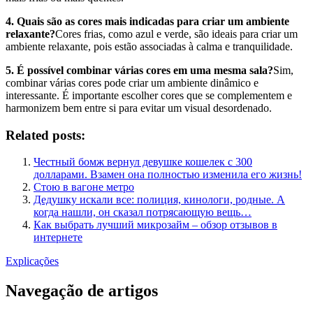
4. Quais são as cores mais indicadas para criar um ambiente
relaxante?
Cores frias, como azul e verde, são ideais para criar um
ambiente relaxante, pois estão associadas à calma e tranquilidade.
5. É possível combinar várias cores em uma mesma sala?
Sim,
combinar várias cores pode criar um ambiente dinâmico e
interessante. É importante escolher cores que se complementem e
harmonizem bem entre si para evitar um visual desordenado.
Related posts:
Честный бомж вернул девушке кошелек с 300
долларами. Взамен она полностью изменила его жизнь!
Cтою в вагоне метро
Дедушку искали все: полиция, кинологи, родные. А
когда нашли, он сказал потрясающую вещь…
Как выбрать лучший микрозайм – обзор отзывов в
интернете
Explicações
Navegação de artigos