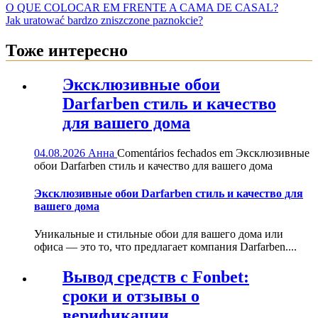
O QUE COLOCAR EM FRENTE A CAMA DE CASAL?
Jak uratować bardzo zniszczone paznokcie?
Тоже интересно
Эксклюзивные обои
Darfarben стиль и качество
для вашего дома
04.08.2026
Анна
Comentários fechados
em Эксклюзивные
обои Darfarben стиль и качество для вашего дома
Эксклюзивные обои Darfarben стиль и качество для
вашего дома
Уникальные и стильные обои для вашего дома или
офиса — это то, что предлагает компания Darfarben....
Вывод средств с Fonbet:
сроки и отзывы о
верификации