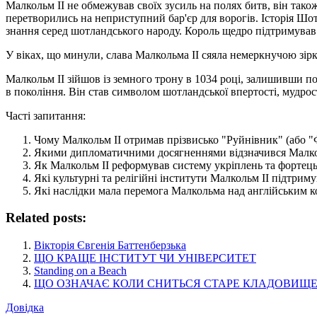
Малкольм II не обмежував своїх зусиль на полях битв, він тако
перетворились на неприступний бар'єр для ворогів. Історія Шо
знання серед шотландського народу. Король щедро підтримував 
У віках, що минули, слава Малкольма II сяяла немеркнучою зір
Малкольм II зійшов із земного трону в 1034 році, залишивши по
в покоління. Він став символом шотландської впертості, мудрос
Часті запитання:
Чому Малкольм II отримав прізвисько "Руйнівник" (або 
Якими дипломатичними досягненнями відзначився Малк
Як Малкольм II реформував систему укріплень та фортець
Які культурні та релігійні інститути Малкольм II підтрим
Які наслідки мала перемога Малкольма над англійським 
Related posts:
Вікторія Євгенія Баттенберзька
ЩО КРАЩЕ ІНСТИТУТ ЧИ УНІВЕРСИТЕТ
Standing on a Beach
ЩО ОЗНАЧАЄ КОЛИ СНИТЬСЯ СТАРЕ КЛАДОВИЩЕ
Довідка