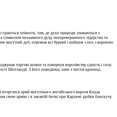
о граються опівночі, там, де духи природи зливаються з
, а символом незламного духу, неперевершеного лідерства та
аче могутній дуб, пережив всі буревії і вийшов з них з короною
оджував торгові шляхи та повернув королівству єдність і силу.
ті Шотландії. З його поведінки, наче з чистої криниці,
ї вторглися армії могутнього англійського короля Кнуда
ав свою армію і в завзятій битві при Кархемі здобув блискучу