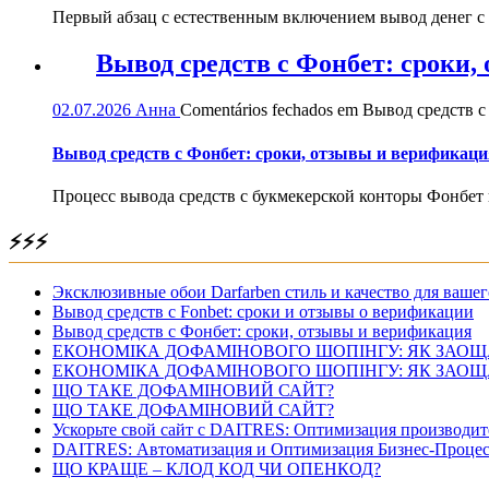
Первый абзац с естественным включением вывод денег с
Вывод средств с Фонбет: сроки
02.07.2026
Анна
Comentários fechados
em Вывод средств с
Вывод средств с Фонбет: сроки, отзывы и верификаци
Процесс вывода средств с букмекерской конторы Фонбет 
⚡⚡⚡
Эксклюзивные обои Darfarben стиль и качество для вашег
Вывод средств с Fonbet: сроки и отзывы о верификации
Вывод средств с Фонбет: сроки, отзывы и верификация
ЕКОНОМІКА ДОФАМІНОВОГО ШОПІНГУ: ЯК ЗАОЩ
ЕКОНОМІКА ДОФАМІНОВОГО ШОПІНГУ: ЯК ЗАОЩ
ЩО ТАКЕ ДОФАМІНОВИЙ САЙТ?
ЩО ТАКЕ ДОФАМІНОВИЙ САЙТ?
Ускорьте свой сайт с DAITRES: Оптимизация производит
DAITRES: Автоматизация и Оптимизация Бизнес-Процес
ЩО КРАЩЕ – КЛОД КОД ЧИ ОПЕНКОД?