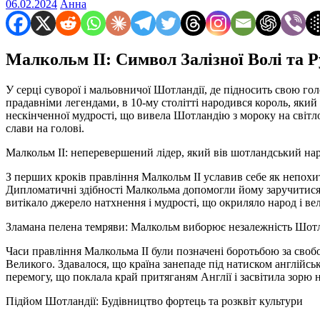
06.02.2024
Анна
Малкольм II: Символ Залізної Волі та
У серці суворої і мальовничої Шотландії, де підносить свою го
прадавніми легендами, в 10-му столітті народився король, який
нескінченної мудрості, що вивела Шотландію з мороку на світло 
слави на голові.
Малкольм II: неперевершений лідер, який вів шотландський на
З перших кроків правління Малкольм II уславив себе як непохит
Дипломатичні здібності Малкольма допомогли йому заручитися п
витікало джерело натхнення і мудрості, що окриляло народ і вел
Зламана пелена темряви: Малкольм виборює незалежність Шотл
Часи правління Малкольма II були позначені боротьбою за свобо
Великого. Здавалося, що країна занепаде під натиском англійсь
перемогу, що поклала край притяганям Англії і засвітила зорю 
Підйом Шотландії: Будівництво фортець та розквіт культури