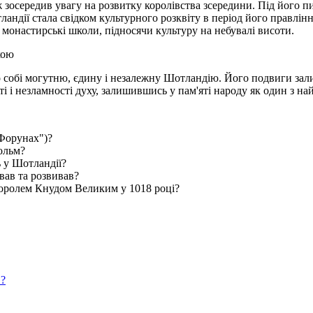
ж зосередив увагу на розвитку королівства зсередини. Під його п
тландії стала свідком культурного розквіту в період його правл
монастирські школи, підносячи культуру на небувалі висоти.
кою
 собі могутню, єдину і незалежну Шотландію. Його подвиги залиш
ті і незламності духу, залишившись у пам'яті народу як один з н
"Форунах")?
ольм?
 у Шотландії?
ував та розвивав?
королем Кнудом Великим у 1018 році?
?