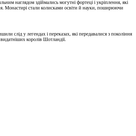
ильним наглядом здіймались могутні фортеці і укріплення, які
іння. Монастирі стали колисками освіти й науки, поширюючи
или слід у легендах і переказах, які передавалися з покоління
айвидатніших королів Шотландії.