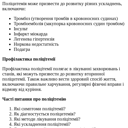
Поліцитемія може призвести до розвитку різних ускладнень,
включаючи:
Тромбоз (утворення тромбів в кровоносних судинах)
Тромбоемболія (закупорка кровоносних судин тромбом)
Інсульт
Інфаркт міокарда
Легенева гіпертензія
Ниркова недостатність
Подагра
Профілактика поліцітемії
Профілактика поліцітемії полягає в лікуванні захворювань і
станів, які можуть призвести до розвитку вторинної
поліцитемії. Також важливо вести здоровий спосіб життя,
включаючи правильне харчування, регулярні фізичні вправи і
відмову від куріння.
Часті питання про поліцітемію
Які симптоми поліцітемії?
Як діагностується поліцитемія?
Які методи лікування поліцітемії?
Які ускладнення поліцітемії?