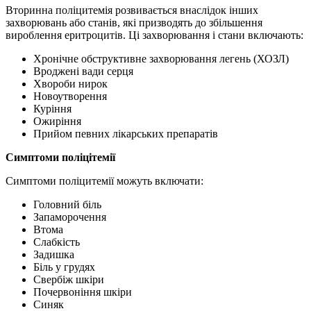
Вторинна поліцитемія розвивається внаслідок інших
захворювань або станів, які призводять до збільшення
вироблення еритроцитів. Ці захворювання і стани включають:
Хронічне обструктивне захворювання легень (ХОЗЛ)
Вроджені вади серця
Хвороби нирок
Новоутворення
Куріння
Ожиріння
Прийом певних лікарських препаратів
Симптоми поліцітемії
Симптоми поліцитемії можуть включати:
Головний біль
Запаморочення
Втома
Слабкість
Задишка
Біль у грудях
Свербіж шкіри
Почервоніння шкіри
Синяк