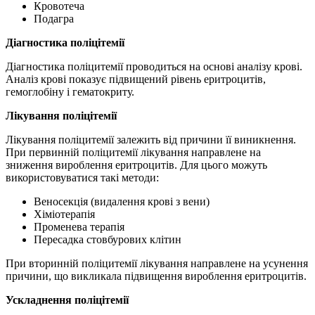
Кровотеча
Подагра
Діагностика поліцітемії
Діагностика поліцитемії проводиться на основі аналізу крові.
Аналіз крові показує підвищений рівень еритроцитів,
гемоглобіну і гематокриту.
Лікування поліцітемії
Лікування поліцитемії залежить від причини її виникнення.
При первинній поліцитемії лікування направлене на
зниження вироблення еритроцитів. Для цього можуть
використовуватися такі методи:
Веносекція (видалення крові з вени)
Хіміотерапія
Променева терапія
Пересадка стовбурових клітин
При вторинній поліцитемії лікування направлене на усунення
причини, що викликала підвищення вироблення еритроцитів.
Ускладнення поліцітемії