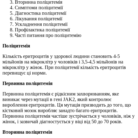
Вторинна поліцитемія
Симптоми поліцитемії
Діагностика поліцитемії
Лікування поліцитемії
Ускладнення поліцитемії
Профілактика поліцитемії
Часті питання про поліцитемію
Поліцитемія
Кількість еритроцитів у здорової людини становить 4-5
мільйонів на мікроклітр у чоловіків і 3,5-4,5 мільйонів на
мікроклітр у жінок. При поліцитемії кількість еритроцитів
перевищує ці норми.
Первинна поліцитемія
Первинна поліцитемія є рідкісним захворюванням, яке
виникає через мутації в гені JAK2, який контролює
вироблення еритроцитів. Ця мутація призводить до того, що
кістковий мозок виробляє занадто багато еритроцитів.
Первинна поліцитемія частіше зустрічається у чоловіків, ніж у
жінок, і зазвичай діагностується у віці від 50 до 70 років.
Вторинна поліцитемія