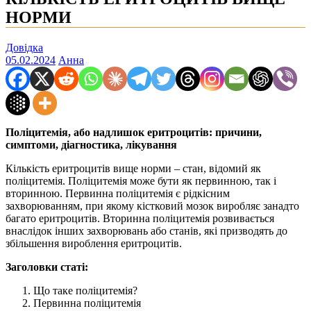
НОРМИ
Довідка
05.02.2024
Анна
Поліцитемія, або надлишок еритроцитів: причини,
симптоми, діагностика, лікування
Кількість еритроцитів вище норми – стан, відомий як
поліцитемія. Поліцитемія може бути як первинною, так і
вторинною. Первинна поліцитемія є рідкісним
захворюванням, при якому кістковий мозок виробляє занадто
багато еритроцитів. Вторинна поліцитемія розвивається
внаслідок інших захворювань або станів, які призводять до
збільшення вироблення еритроцитів.
Заголовки статі:
Що таке поліцитемія?
Первинна поліцитемія