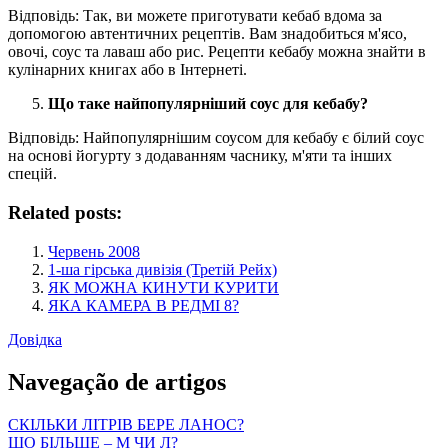
Відповідь: Так, ви можете приготувати кебаб вдома за
допомогою автентичних рецептів. Вам знадобиться м'ясо,
овочі, соус та лаваш або рис. Рецепти кебабу можна знайти в
кулінарних книгах або в Інтернеті.
Що таке найпопулярніший соус для кебабу?
Відповідь: Найпопулярнішим соусом для кебабу є білий соус
на основі йогурту з додаванням часнику, м'яти та інших
спецій.
Related posts:
Червень 2008
1-ша гірська дивізія (Третій Рейх)
ЯК МОЖНА КИНУТИ КУРИТИ
ЯКА КАМЕРА В РЕДМІ 8?
Довідка
Navegação de artigos
СКІЛЬКИ ЛІТРІВ БЕРЕ ЛАНОС?
ЩО БІЛЬШЕ – М ЧИ Л?