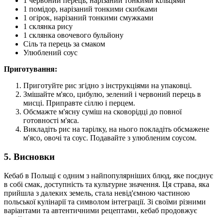
1 червоний перець, нарізаний тонкими кільцями
1 помідор, нарізаний тонкими скибками
1 огірок, нарізаний тонкими смужками
1 склянка рису
1 склянка овочевого бульйону
Сіль та перець за смаком
Улюблений соус
Приготування:
Приготуйте рис згідно з інструкціями на упаковці.
Змішайте м'ясо, цибулю, зелений і червоний перець в
мисці. Приправте сіллю і перцем.
Обсмажте м'ясну суміш на сковорідці до повної
готовності м'яса.
Викладіть рис на тарілку, на нього покладіть обсмажене
м'ясо, овочі та соус. Подавайте з улюбленим соусом.
5. Висновки
Кебаб в Польщі є одним з найпопулярніших блюд, яке поєднує
в собі смак, доступність та культурне значення. Ця страва, яка
прийшла з далеких земель, стала невід'ємною частиною
польської кулінарії та символом інтеграції. Зі своїми різними
варіантами та автентичними рецептами, кебаб продовжує