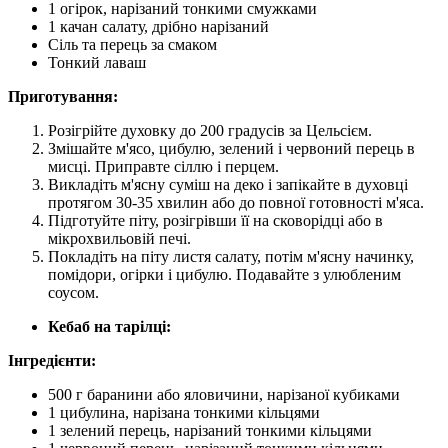
1 огірок, нарізаний тонкими смужками
1 качан салату, дрібно нарізаний
Сіль та перець за смаком
Тонкий лаваш
Приготування:
Розігрійте духовку до 200 градусів за Цельсієм.
Змішайте м'ясо, цибулю, зелений і червоний перець в
мисці. Приправте сіллю і перцем.
Викладіть м'ясну суміш на деко і запікайте в духовці
протягом 30-35 хвилин або до повної готовності м'яса.
Підготуйте піту, розігрівши її на сковорідці або в
мікрохвильовій печі.
Покладіть на піту листя салату, потім м'ясну начинку,
помідори, огірки і цибулю. Подавайте з улюбленим
соусом.
Кебаб на тарілці:
Інгредієнти:
500 г баранини або яловичини, нарізаної кубиками
1 цибулина, нарізана тонкими кільцями
1 зелений перець, нарізаний тонкими кільцями