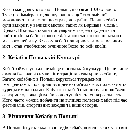
Кебаб має довгу історію в Польщі, що сягає 1970-х років.
Турецькі іммігранти, які шукали кращої економічної
можливості, привезли цю страву до країни. Перші кебабні
були відкриті у великих містах, таких як Варшава, Лодзь і
Краків. Швидко ставши популярними серед студентів та
робітників, кебабні стали невід'ємною частиною польського
міського пейзажу. З часом кебаб поширився за межі великих
міст і став улюбленою вуличною їжею по всій країні.
2. Кебаб в Польській Культурі
Кебаб займає унікальне місце в польській культурі. Це не лише
смачна їжа, але й символ інтеграції та культурного обміну.
Багато кебабних в Польщі керуються турецькими
іммігрантами, що сприяє зміцненню зв'язків між польським та
турецьким народами. Крім того, кебаб став популярною їжею
серед молоді, яка цінує його доступність та універсальність.
Його часто можна побачити на вулицях польських міст під час
фестивалів, спортивних заходів та інших зборів.
3. Різновиди Кебабу в Польщі
В Польщі існує кілька різновидів кебабу, кожен з яких має свої