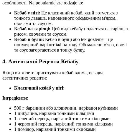
особливості. Najpopularniejsze rodzaje to:
Кебаб у піті:
Це класичний кебаб, який готується з
тонкого лаваша, наповненого обсмаженим м'ясом,
овочами та соусом.
Кебаб на тарілці:
Цей вид кебабу подається на тарілці з
рисом, овочами та соусом.
Кебаб в булці:
Кебаб в булці або tek gözleme – це
популярний варіант їжі на ходу. Обсмажене м'ясо, овочі
та соус загортаються в тонку булку.
4. Автентичні Рецепти Кебабу
Якщо ви хочете приготувати кебаб вдома, ось два
автентичних рецепти:
Класичний кебаб у піті:
Інгредієнти:
500 г баранини або яловичини, нарізаної кубиками
1 цибулина, нарізана тонкими кільцями
1 зелений перець, нарізаний тонкими кільцями
1 червоний перець, нарізаний тонкими кільцями
1 помідор, нарізаний тонкими скибками