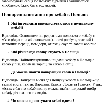
завойовувати серця польських гурманів і залишається
улюбленою їжею багатьох людей.
Поширені запитання про кебаб в Польщі:
Які інгредієнти використовуються в польському
кебабі?
Відповідь: Основними інгредієнтами польського кебабу є
м'ясо (баранина або яловичина), овочі (цибуля, зелений і
червоний перець, помідори, огірки), соус та лаваш або рис.
Які різні види кебабу існують в Польщі?
Відповідь: Найпопулярнішими видами кебабу в Польщі є
кебаб у піті, кебаб на тарілці та кебаб в булці.
Де можна знайти найкращий кебаб в Польщі?
Відповідь: Найкращі місця для пошуку кебабу в Польщі – це
великі міста, такі як Варшава, Краків, Лодзь та Гданськ. У цих
містах є багато кебабних, де можна знайти широкий вибір
кебабу різноманітних видів.
Чи можна приготувати кебаб вдома?