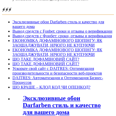
⚡⚡⚡
Эксклюзивные обои Darfarben стиль и качество для
вашего дома
Вывод средств с Fonbet: сроки и отзывы о верификации
Вывод средств с Фонбет: сроки, отзывы и верификация
ЕКОНОМІКА ДОФАМІНОВОГО ШОПІНГУ: ЯК
ЗАОЩАДЖУВАТИ, НІЧОГО НЕ КУПУЮЧИ
ЕКОНОМІКА ДОФАМІНОВОГО ШОПІНГУ: ЯК
ЗАОЩАДЖУВАТИ, НІЧОГО НЕ КУПУЮЧИ
ЩО ТАКЕ ДОФАМІНОВИЙ САЙТ?
ЩО ТАКЕ ДОФАМІНОВИЙ САЙТ?
Ускорьте свой сайт с DAITRES: Оптимизация
производительности и безопасности веб-проектов
DAITRES: Автоматизация и Оптимизация Бизнес-
Процессов
ЩО КРАЩЕ – КЛОД КОД ЧИ ОПЕНКОД?
Эксклюзивные обои
Darfarben стиль и качество
для вашего дома