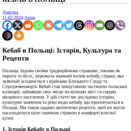
Довідка
11.02.2024
Анна
Кебаб в Польщі: Історія, Культура та
Рецепти
Польща, відома своїми традиційними стравами, такими як
пероги та бігос, пережила значний вплив кебабу, страви, яка
зазвичай асоціюється з країнами Близького Сходу та
Середземномор'я. Кебаб став невід'ємною частиною польської
кулінарії, зайнявши своє місце на вулицях міст і в серцях
місцевого населення. У цій статті ми дослідимо історію,
культурне значення та різні види кебабу, що пропонуються в
Польщі. Ми також надамо автентичні рецепти, щоб ви могли
насолодитися цією смачною стравою в комфорті власної
кухні.
1. Історія Кебабу в Польщі