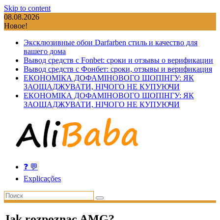
Skip to content
08.08.2026
Новое!
Эксклюзивные обои Darfarben стиль и качество для
вашего дома
Вывод средств с Fonbet: сроки и отзывы о верификации
Вывод средств с Фонбет: сроки, отзывы и верификация
ЕКОНОМІКА ДОФАМІНОВОГО ШОПІНГУ: ЯК
ЗАОЩАДЖУВАТИ, НІЧОГО НЕ КУПУЮЧИ
ЕКОНОМІКА ДОФАМІНОВОГО ШОПІНГУ: ЯК
ЗАОЩАДЖУВАТИ, НІЧОГО НЕ КУПУЮЧИ
❓ 💬
Explicações
Jak rozpoznac AMG?