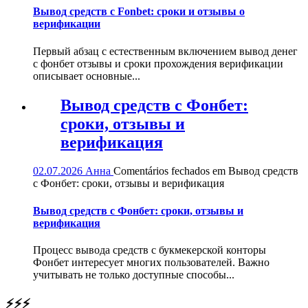
Вывод средств с Fonbet: сроки и отзывы о
верификации
Первый абзац с естественным включением вывод денег
с фонбет отзывы и сроки прохождения верификации
описывает основные...
Вывод средств с Фонбет:
сроки, отзывы и
верификация
02.07.2026
Анна
Comentários fechados
em Вывод средств
с Фонбет: сроки, отзывы и верификация
Вывод средств с Фонбет: сроки, отзывы и
верификация
Процесс вывода средств с букмекерской конторы
Фонбет интересует многих пользователей. Важно
учитывать не только доступные способы...
⚡⚡⚡