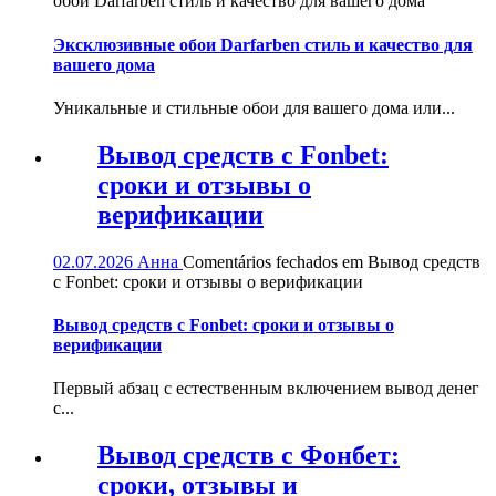
обои Darfarben стиль и качество для вашего дома
Эксклюзивные обои Darfarben стиль и качество для
вашего дома
Уникальные и стильные обои для вашего дома или...
Вывод средств с Fonbet:
сроки и отзывы о
верификации
02.07.2026
Анна
Comentários fechados
em Вывод средств
с Fonbet: сроки и отзывы о верификации
Вывод средств с Fonbet: сроки и отзывы о
верификации
Первый абзац с естественным включением вывод денег
с...
Вывод средств с Фонбет:
сроки, отзывы и