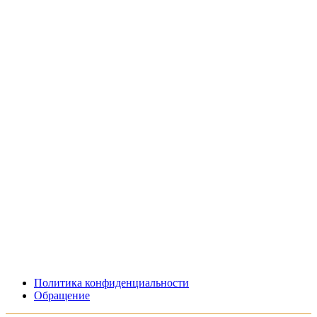
Политика конфиденциальности
Обращение