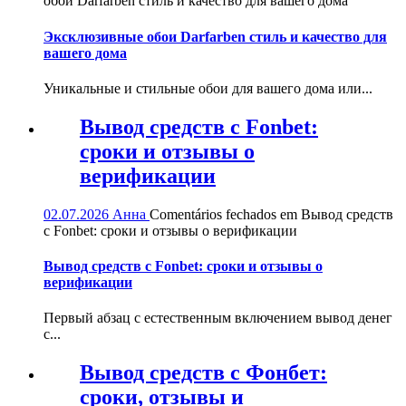
обои Darfarben стиль и качество для вашего дома
Эксклюзивные обои Darfarben стиль и качество для
вашего дома
Уникальные и стильные обои для вашего дома или...
Вывод средств с Fonbet:
сроки и отзывы о
верификации
02.07.2026
Анна
Comentários fechados
em Вывод средств
с Fonbet: сроки и отзывы о верификации
Вывод средств с Fonbet: сроки и отзывы о
верификации
Первый абзац с естественным включением вывод денег
с...
Вывод средств с Фонбет:
сроки, отзывы и