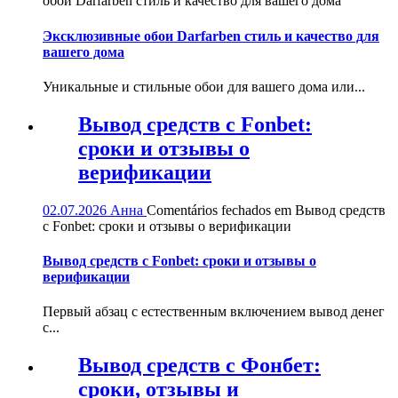
обои Darfarben стиль и качество для вашего дома
Эксклюзивные обои Darfarben стиль и качество для
вашего дома
Уникальные и стильные обои для вашего дома или...
Вывод средств с Fonbet:
сроки и отзывы о
верификации
02.07.2026
Анна
Comentários fechados
em Вывод средств
с Fonbet: сроки и отзывы о верификации
Вывод средств с Fonbet: сроки и отзывы о
верификации
Первый абзац с естественным включением вывод денег
с...
Вывод средств с Фонбет:
сроки, отзывы и