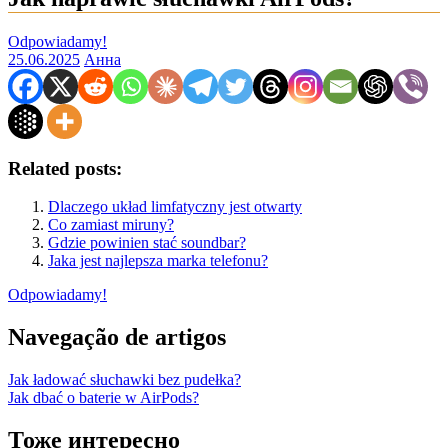
Odpowiadamy!
25.06.2025
Анна
Related posts:
Dlaczego układ limfatyczny jest otwarty
Co zamiast miruny?
Gdzie powinien stać soundbar?
Jaka jest najlepsza marka telefonu?
Odpowiadamy!
Navegação de artigos
Jak ładować słuchawki bez pudełka?
Jak dbać o baterie w AirPods?
Тоже интересно