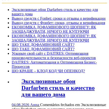
Эксклюзивные обои Darfarben стиль и качество для
вашего дома
Вывод средств с Fonbet: сроки и отзывы о верификации
Вывод средств с Фонбет: сроки, отзывы и верификация
ЕКОНОМІКА ДОФАМІНОВОГО ШОПІНГУ: ЯК
ЗАОЩАДЖУВАТИ, НІЧОГО НЕ КУПУЮЧИ
ЕКОНОМІКА ДОФАМІНОВОГО ШОПІНГУ: ЯК
ЗАОЩАДЖУВАТИ, НІЧОГО НЕ КУПУЮЧИ
ЩО ТАКЕ ДОФАМІНОВИЙ САЙТ?
ЩО ТАКЕ ДОФАМІНОВИЙ САЙТ?
Ускорьте свой сайт с DAITRES: Оптимизация
производительности и безопасности веб-проектов
DAITRES: Автоматизация и Оптимизация Бизнес-
Процессов
ЩО КРАЩЕ – КЛОД КОД ЧИ ОПЕНКОД?
Эксклюзивные обои
Darfarben стиль и качество
для вашего дома
04.08.2026
Анна
Comentários fechados
em Эксклюзивные