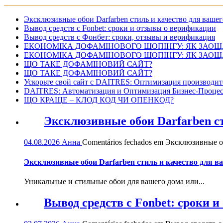
Эксклюзивные обои Darfarben стиль и качество для вашег
Вывод средств с Fonbet: сроки и отзывы о верификации
Вывод средств с Фонбет: сроки, отзывы и верификация
ЕКОНОМІКА ДОФАМІНОВОГО ШОПІНГУ: ЯК ЗАОЩ
ЕКОНОМІКА ДОФАМІНОВОГО ШОПІНГУ: ЯК ЗАОЩ
ЩО ТАКЕ ДОФАМІНОВИЙ САЙТ?
ЩО ТАКЕ ДОФАМІНОВИЙ САЙТ?
Ускорьте свой сайт с DAITRES: Оптимизация производит
DAITRES: Автоматизация и Оптимизация Бизнес-Процес
ЩО КРАЩЕ – КЛОД КОД ЧИ ОПЕНКОД?
Эксклюзивные обои Darfarben ст
04.08.2026
Анна
Comentários fechados
em Эксклюзивные обо
Эксклюзивные обои Darfarben стиль и качество для в
Уникальные и стильные обои для вашего дома или...
Вывод средств с Fonbet: сроки 