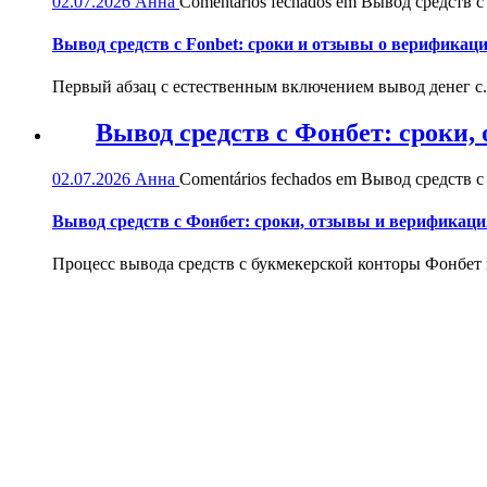
02.07.2026
Анна
Comentários fechados
em Вывод средств с 
Вывод средств с Fonbet: сроки и отзывы о верификац
Первый абзац с естественным включением вывод денег с.
Вывод средств с Фонбет: сроки
02.07.2026
Анна
Comentários fechados
em Вывод средств с
Вывод средств с Фонбет: сроки, отзывы и верификаци
Процесс вывода средств с букмекерской конторы Фонбет и