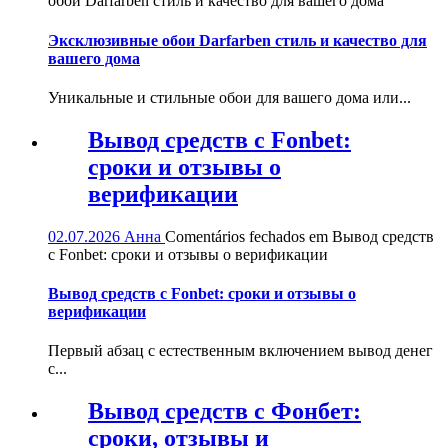
обои Darfarben стиль и качество для вашего дома
Эксклюзивные обои Darfarben стиль и качество для
вашего дома
Уникальные и стильные обои для вашего дома или...
Вывод средств с Fonbet:
сроки и отзывы о
верификации
02.07.2026
Анна
Comentários fechados
em Вывод средств
с Fonbet: сроки и отзывы о верификации
Вывод средств с Fonbet: сроки и отзывы о
верификации
Первый абзац с естественным включением вывод денег
с...
Вывод средств с Фонбет:
сроки, отзывы и