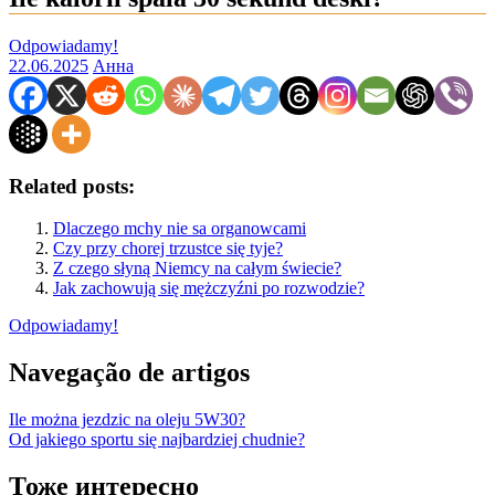
Odpowiadamy!
22.06.2025
Анна
Related posts:
Dlaczego mchy nie sa organowcami
Czy przy chorej trzustce się tyje?
Z czego słyną Niemcy na całym świecie?
Jak zachowują się mężczyźni po rozwodzie?
Odpowiadamy!
Navegação de artigos
Ile można jezdzic na oleju 5W30?
Od jakiego sportu się najbardziej chudnie?
Тоже интересно