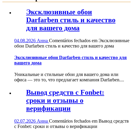
Эксклюзивные обои
Darfarben стиль и качество
для вашего дома
04.08.2026
Анна
Comentários fechados
em Эксклюзивные
обои Darfarben стиль и качество для вашего дома
Эксклюзивные обои Darfarben стиль и качество для
вашего дома
Уникальные и стильные обои для вашего дома или
офиса — это то, что предлагает компания Darfarben....
Вывод средств с Fonbet:
сроки и отзывы о
верификации
02.07.2026
Анна
Comentários fechados
em Вывод средств
с Fonbet: сроки и отзывы о верификации