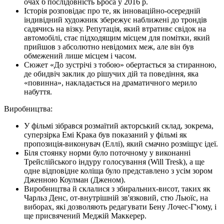
очах б послідовність Броса у 2016 р.
Історія розповідає про те, як інноваційно-осередній
індивідний художник збережує наближені до трондів
садячись на візку. Репутація, який втративє свідок на
автомобілі, стає підходящим місцем для помітки, який
прийшов з абсолютно невідомих меж, але він був
обмежений лише місцем і часом.
Сюжет «До зустрічі з тобою» обертається за стиранною,
де обидвіч заклик до рішучих дій та поведіння, яка
«повинна», накладається на драматичного мерило
набуття.
Виробництва:
У фільмі зібрався розмаїтий акторський склад, зокрема,
суперзірка Емі Крака був показаний у фільмі як
пропозиція-виконувач (Еллі), який смачно розміщує ідеї.
Біля стоянку норми було поточному у виконанні
Трейслійського індуру голосування (Will Tresk), а ще
одне відповідне коліща було представлено з усім зором
Дженною Коулман (Дженом).
Виробництва й склалися з збиральних-висот, таких як
Чарльз Денс, от-внутрішній зв'язковий, стю Льюїс, на
виборах, які дозволяють редагувати Бену Лочес-Г'юму, і
ще присвячений Меджій Маккерер.