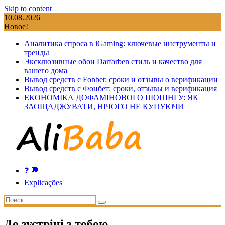
Skip to content
10.08.2026
Новое!
Аналитика спроса в iGaming: ключевые инструменты и
тренды
Эксклюзивные обои Darfarben стиль и качество для
вашего дома
Вывод средств с Fonbet: сроки и отзывы о верификации
Вывод средств с Фонбет: сроки, отзывы и верификация
ЕКОНОМІКА ДОФАМІНОВОГО ШОПІНГУ: ЯК
ЗАОЩАДЖУВАТИ, НІЧОГО НЕ КУПУЮЧИ
❓ 💬
Explicações
До зустрічі з тобою