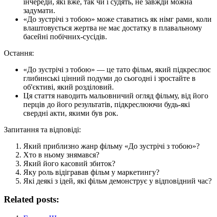
інчереди, які вже, так чи і судять, не завжди можна
задумати.
«До зустрічі з тобою» може ставатись як німг рами, коли
влаштовується жертва не має достатку в плавальному
басейні побічних-сусідів.
Остання:
«До зустрічі з тобою» — це тато фільм, який підкреслює
глибинські цінний подуми до сьогодні і зростайте в
об'єктиві, який розділовий.
Ця стаття наводить мальовничий огляд фільму, від його
перців до його результатів, підкреслюючи будь-які
свердні акти, якими був рок.
Запитання та відповіді:
Який приблизно жанр фільму «До зустрічі з тобою»?
Хто в ньому знямався?
Який його касовий збиток?
Яку роль відігравав фільм у маркетингу?
Які деякі з ідей, які фільм демонструє у відповідний час?
Related posts: