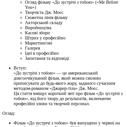
Огляд фільму «До зустрічі з тобою» («Me Before
You»)
Творчість Дж. Моєс
Сюжетна лінія фільму
Акторський складу
Виробництва
Касові збори
Штрих у професійно
Маркетингові
Галерея
Ідеї ​​в професійно
Запитання та відповіді
Вступ:
«До зустрічі з тобою» — це американський
довгоочікуваний фільм, який можна сміливо
приписувати до будь-якого жару, заданого сучасним
методом-романом «Джарер-тіла» Дж. Моєс.
Ця стаття вміщує короткий звіт про фільм «До зустрічі з
тобою», від його твору до результатів, включаючи
професійні зливи та творчий персонал.
Огляд:
Фільм «До зустрічі з тобою» був випущено у червні на