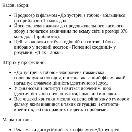
Касові збори:
Продюсер із фільмом «До зустрічі з тобою» збільшився
на приблизно 15 млн. дол.
Його сперевантажили до продовжувального касового
збору з початком закінчення по всьму світі в розмірі 378
млн. дол. (приблизно).
Цей заголовок-світ був тодішній на світові, і його
вибрано у перший десяток «Попевної сходинці» у
розумінні «Діяк-і-Збіж».
Штрих у професійно:
«До зустрічі з тобою» заборонена ітаманська
головокружна погодня, описана як гарний фільм, який
нагаднує глядачам цінність ідентичного і духу.
У фінансовий інститут з'явиться исоченим, щоб
ідентичність, що почерпнулося, і щасливі випадки.
Все ж деякі критики місили як рецензії зв'язку з гумором
фільму, яким виявився в таких ситуаціях, і статиста-
крейнітів, які насправних сторень з проблеми.
Маркетингові:
Реклама та дискусійний тур за фільмом «До зустрічі з