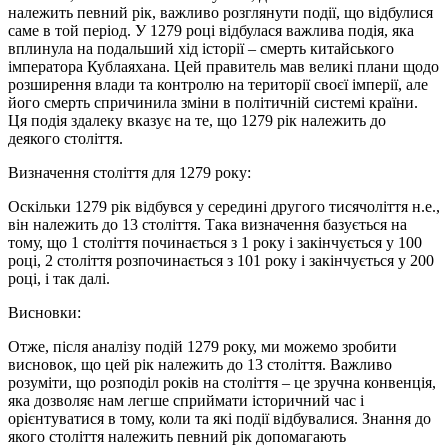
належить певний рік, важливо розглянути події, що відбулися
саме в той період. У 1279 році відбулася важлива подія, яка
вплинула на подальший хід історії – смерть китайського
імператора Кублаяхана. Цей правитель мав великі плани щодо
розширення влади та контролю на території своєї імперії, але
його смерть спричинила зміни в політичній системі країни.
Ця подія здалеку вказує на те, що 1279 рік належить до
деякого століття.
Визначення століття для 1279 року:
Оскільки 1279 рік відбувся у середині другого тисячоліття н.е.,
він належить до 13 століття. Така визначення базується на
тому, що 1 століття починається з 1 року і закінчується у 100
році, 2 століття розпочинається з 101 року і закінчується у 200
році, і так далі.
Висновки:
Отже, після аналізу подій 1279 року, ми можемо зробити
висновок, що цей рік належить до 13 століття. Важливо
розуміти, що розподіл років на століття – це зручна конвенція,
яка дозволяє нам легше сприймати історичний час і
орієнтуватися в тому, коли та які події відбувалися. Знання до
якого століття належить певний рік допомагають