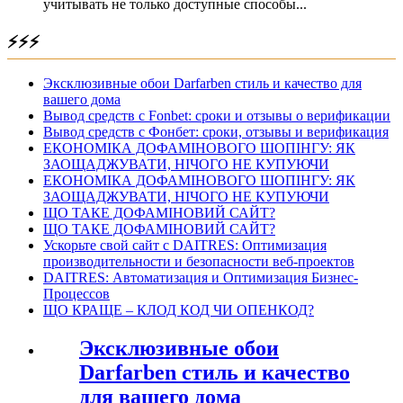
учитывать не только доступные способы...
⚡⚡⚡
Эксклюзивные обои Darfarben стиль и качество для
вашего дома
Вывод средств с Fonbet: сроки и отзывы о верификации
Вывод средств с Фонбет: сроки, отзывы и верификация
ЕКОНОМІКА ДОФАМІНОВОГО ШОПІНГУ: ЯК
ЗАОЩАДЖУВАТИ, НІЧОГО НЕ КУПУЮЧИ
ЕКОНОМІКА ДОФАМІНОВОГО ШОПІНГУ: ЯК
ЗАОЩАДЖУВАТИ, НІЧОГО НЕ КУПУЮЧИ
ЩО ТАКЕ ДОФАМІНОВИЙ САЙТ?
ЩО ТАКЕ ДОФАМІНОВИЙ САЙТ?
Ускорьте свой сайт с DAITRES: Оптимизация
производительности и безопасности веб-проектов
DAITRES: Автоматизация и Оптимизация Бизнес-
Процессов
ЩО КРАЩЕ – КЛОД КОД ЧИ ОПЕНКОД?
Эксклюзивные обои
Darfarben стиль и качество
для вашего дома