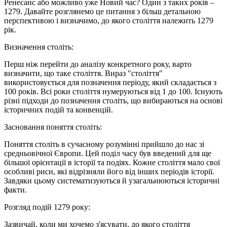
Ренесанс або можливо уже Новий час? Один з таких років –
1279. Давайте розглянемо це питання з більш детальною
перспективою і визначимо, до якого століття належить 1279
рік.
Визначення століть:
Перш ніж перейти до аналізу конкретного року, варто
визначити, що таке століття. Вираз "століття"
використовується для позначення періоду, який складається з
100 років. Всі роки століття нумеруються від 1 до 100. Існують
різні підходи до позначення століть, що вибираються на основі
історичних подій та конвенцій.
Засновання поняття століть:
Поняття століть в сучасному розумінні прийшло до нас зі
средньовічної Європи. Цей поділ часу був введений для ще
більшої орієнтації в історії та подіях. Кожне століття мало свої
особливі риси, які відрізняли його від інших періодів історії.
Завдяки цьому систематизуються й узагальнюються історичні
факти.
Розгляд подій 1279 року:
Зазвичай, коли ми хочемо з'ясувати, до якого століття