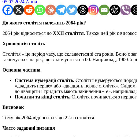
05.02.2024
Анна
До якого століття належить 2064 рік?
2064 рік відноситься до
XXII століття
. Також цей рік є високос
Хронологія століть
Століття – це період часу, що складається зі ста років. Воно є
закінчується на рік, що закінчується на 00. Наприклад, 1900-й р
Основна частина
Система нумерації століть.
Століття нумеруються порядко
«двадцять перше» або «двадцять перше століття». Слідом 
до двадцяти і тридцять мають закінчення «-е», наприклад:
Початки та кінці століть.
Століття починається з першого 
Висновок
Тому рік 2064 відноситься до 22-го століття.
Часто задавані питання