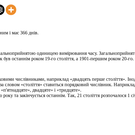
ним і має 366 днів.
 загальноприйнятою одиницею вимірювання часу. Загальноприйнято,
ік був останнім роком 19-го століття, а 1901-першим роком 20-го.
вими числівниками, наприклад «двадцять перше століття». Іноді
за словом «століття» ставиться порядковий числівник. Наприклад
 «п'ятнадцяте», двадцяте» і «тридцяте».
року та закінчується останнім. Так, 21 століття розпочалося 1 сі