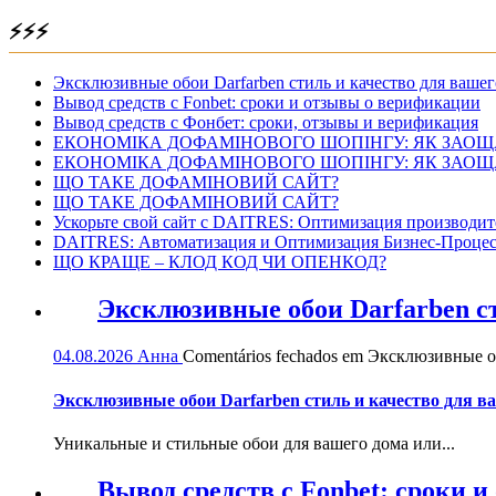
⚡⚡⚡
Эксклюзивные обои Darfarben стиль и качество для вашег
Вывод средств с Fonbet: сроки и отзывы о верификации
Вывод средств с Фонбет: сроки, отзывы и верификация
ЕКОНОМІКА ДОФАМІНОВОГО ШОПІНГУ: ЯК ЗАОЩ
ЕКОНОМІКА ДОФАМІНОВОГО ШОПІНГУ: ЯК ЗАОЩ
ЩО ТАКЕ ДОФАМІНОВИЙ САЙТ?
ЩО ТАКЕ ДОФАМІНОВИЙ САЙТ?
Ускорьте свой сайт с DAITRES: Оптимизация производит
DAITRES: Автоматизация и Оптимизация Бизнес-Процес
ЩО КРАЩЕ – КЛОД КОД ЧИ ОПЕНКОД?
Эксклюзивные обои Darfarben ст
04.08.2026
Анна
Comentários fechados
em Эксклюзивные обо
Эксклюзивные обои Darfarben стиль и качество для в
Уникальные и стильные обои для вашего дома или...
Вывод средств с Fonbet: сроки 