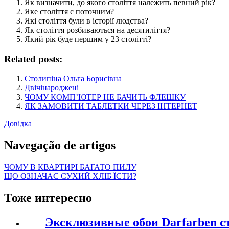
Як визначити, до якого століття належить певний рік?
Яке століття є поточним?
Які століття були в історії людства?
Як століття розбиваються на десятиліття?
Який рік буде першим у 23 столітті?
Related posts:
Столипіна Ольга Борисівна
Двічінароджені
ЧОМУ КОМП’ЮТЕР НЕ БАЧИТЬ ФЛЕШКУ
ЯК ЗАМОВИТИ ТАБЛЕТКИ ЧЕРЕЗ ІНТЕРНЕТ
Довідка
Navegação de artigos
ЧОМУ В КВАРТИРІ БАГАТО ПИЛУ
ЩО ОЗНАЧАЄ СУХИЙ ХЛІБ ЇСТИ?
Тоже интересно
Эксклюзивные обои Darfarben ст