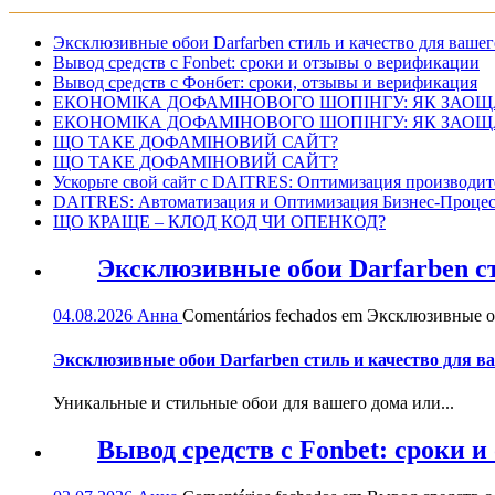
Эксклюзивные обои Darfarben стиль и качество для вашег
Вывод средств с Fonbet: сроки и отзывы о верификации
Вывод средств с Фонбет: сроки, отзывы и верификация
ЕКОНОМІКА ДОФАМІНОВОГО ШОПІНГУ: ЯК ЗАОЩ
ЕКОНОМІКА ДОФАМІНОВОГО ШОПІНГУ: ЯК ЗАОЩ
ЩО ТАКЕ ДОФАМІНОВИЙ САЙТ?
ЩО ТАКЕ ДОФАМІНОВИЙ САЙТ?
Ускорьте свой сайт с DAITRES: Оптимизация производит
DAITRES: Автоматизация и Оптимизация Бизнес-Процес
ЩО КРАЩЕ – КЛОД КОД ЧИ ОПЕНКОД?
Эксклюзивные обои Darfarben ст
04.08.2026
Анна
Comentários fechados
em Эксклюзивные обо
Эксклюзивные обои Darfarben стиль и качество для в
Уникальные и стильные обои для вашего дома или...
Вывод средств с Fonbet: сроки 