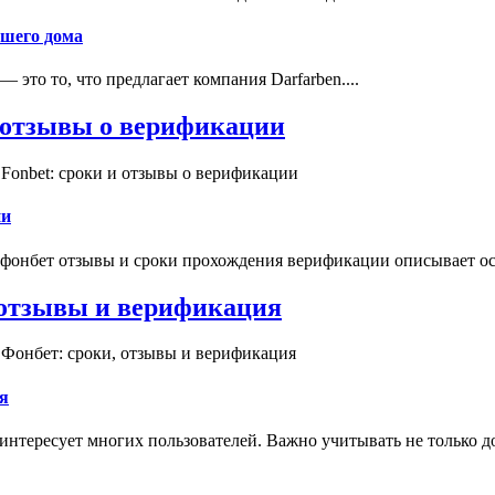
ашего дома
это то, что предлагает компания Darfarben....
и отзывы о верификации
Fonbet: сроки и отзывы о верификации
ии
 фонбет отзывы и сроки прохождения верификации описывает ос
, отзывы и верификация
 Фонбет: сроки, отзывы и верификация
я
интересует многих пользователей. Важно учитывать не только д