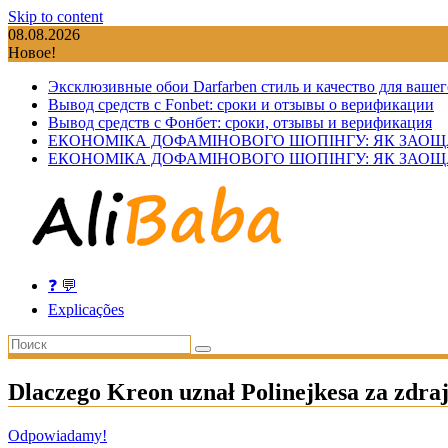
Skip to content
08.08.2026
Новое!
Эксклюзивные обои Darfarben стиль и качество для вашег
Вывод средств с Fonbet: сроки и отзывы о верификации
Вывод средств с Фонбет: сроки, отзывы и верификация
ЕКОНОМІКА ДОФАМІНОВОГО ШОПІНГУ: ЯК ЗАОЩ
ЕКОНОМІКА ДОФАМІНОВОГО ШОПІНГУ: ЯК ЗАОЩ
❓ 💬
Explicações
Dlaczego Kreon uznał Polinejkesa za zdra
Odpowiadamy!