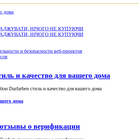
о дома
АДЖУВАТИ, НІЧОГО НЕ КУПУЮЧИ
АДЖУВАТИ, НІЧОГО НЕ КУПУЮЧИ
ельности и безопасности веб-проектов
сов
иль и качество для вашего дома
и Darfarben стиль и качество для вашего дома
ашего дома
и отзывы о верификации