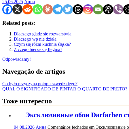
25.06.2025
Анна
Related posts:
Dlaczego gladz sie rozwarstwia
Dlaczego wp nie działa
Czym się różni kuchnia śląska?
Z czego bierze się flegma?
Odpowiadamy!
Navegação de artigos
Co było przyczyną potopu szwedzkiego?
QUAL O SIGNIFICADO DE PINTAR O QUARTO DE PRETO?
Тоже интересно
Эксклюзивные обои Darfarben ст
04.08.2026
Анна
Comentários fechados
em Эксклюзивные обо