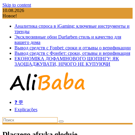
Skip to content
10.08.2026
Новое!
Аналитика спроса в iGaming: ключевые инструменты и
тренды
Эксклюзивные обои Darfarben стиль и качество для
вашего дома
Вывод средств с Fonbet: сроки и отзывы о верификации
Вывод средств с Фонбет: сроки, отзывы и верификация
ЕКОНОМІКА ДОФАМІНОВОГО ШОПІНГУ: ЯК
ЗАОЩАДЖУВАТИ, НІЧОГО НЕ КУПУЮЧИ
❓ 💬
Explicações
Dlaczego afryka głoduje