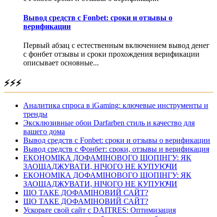
Вывод средств с Fonbet: сроки и отзывы о
верификации
Первый абзац с естественным включением вывод денег
с фонбет отзывы и сроки прохождения верификации
описывает основные...
⚡⚡⚡
Аналитика спроса в iGaming: ключевые инструменты и
тренды
Эксклюзивные обои Darfarben стиль и качество для
вашего дома
Вывод средств с Fonbet: сроки и отзывы о верификации
Вывод средств с Фонбет: сроки, отзывы и верификация
ЕКОНОМІКА ДОФАМІНОВОГО ШОПІНГУ: ЯК
ЗАОЩАДЖУВАТИ, НІЧОГО НЕ КУПУЮЧИ
ЕКОНОМІКА ДОФАМІНОВОГО ШОПІНГУ: ЯК
ЗАОЩАДЖУВАТИ, НІЧОГО НЕ КУПУЮЧИ
ЩО ТАКЕ ДОФАМІНОВИЙ САЙТ?
ЩО ТАКЕ ДОФАМІНОВИЙ САЙТ?
Ускорьте свой сайт с DAITRES: Оптимизация