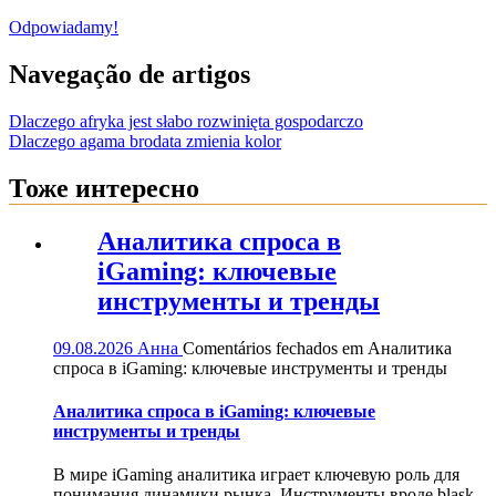
Odpowiadamy!
Navegação de artigos
Dlaczego afryka jest słabo rozwinięta gospodarczo
Dlaczego agama brodata zmienia kolor
Тоже интересно
Аналитика спроса в
iGaming: ключевые
инструменты и тренды
09.08.2026
Анна
Comentários fechados
em Аналитика
спроса в iGaming: ключевые инструменты и тренды
Аналитика спроса в iGaming: ключевые
инструменты и тренды
В мире iGaming аналитика играет ключевую роль для
понимания динамики рынка. Инструменты вроде blask