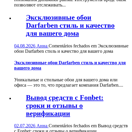
позволяют отслеживать...
Эксклюзивные обои
Darfarben стиль и качество
для вашего дома
04.08.2026
Анна
Comentários fechados
em Эксклюзивные
обои Darfarben стиль и качество для вашего дома
Эксклюзивные обои Darfarben стиль и качество для
вашего дома
Уникальные и стильные обои для вашего дома или
офиса — это то, что предлагает компания Darfarben....
Вывод средств с Fonbet:
сроки и отзывы о
верификации
02.07.2026
Анна
Comentários fechados
em Вывод средств
с Fonbet: сроки и отзывы о верификации