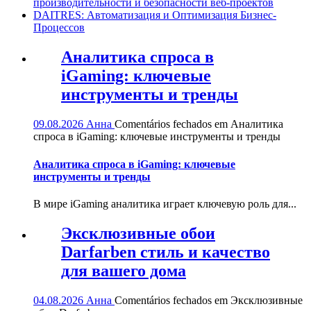
производительности и безопасности веб-проектов
DAITRES: Автоматизация и Оптимизация Бизнес-
Процессов
Аналитика спроса в
iGaming: ключевые
инструменты и тренды
09.08.2026
Анна
Comentários fechados
em Аналитика
спроса в iGaming: ключевые инструменты и тренды
Аналитика спроса в iGaming: ключевые
инструменты и тренды
В мире iGaming аналитика играет ключевую роль для...
Эксклюзивные обои
Darfarben стиль и качество
для вашего дома
04.08.2026
Анна
Comentários fechados
em Эксклюзивные