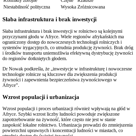
Konflikty zbrojne
Częste
Rzadsze
Niestabilność polityczna
Wysoka
Zróżnicowana
Słaba infrastruktura i brak inwestycji
Słaba infrastruktura i brak inwestycji w rolnictwo są kolejnymi
przyczynami głodu w Afryce. Wiele regionów afrykańskich ma
ograniczony dostęp do nowoczesnych technologii rolniczych i
systemów irygacyjnych, co utrudnia produkcję żywności. Brak dróg
i środków transportu uniemożliwia efektywną dystrybucję żywności
do regionów dotkniętych głodem.
Dr Nowak podkreśla, że „inwestycje w infrastrukturę i nowoczesne
technologie rolnicze są kluczowe dla zwiększenia produkcji
żywności i zapewnienia bezpieczeństwa żywnościowego w
Afryce”.
Wzrost populacji i urbanizacja
Wzrost populacji i proces urbanizacji również wpływają na głód w
Afryce. Szybki wzrost liczby ludności powoduje zwiększone
zapotrzebowanie na żywność, które często nie jest w stanie
zaspokoić lokalne rolnictwo. Urbanizacja prowadzi do zmniejszenia
powierzchni uprawnych i koncentracji ludności w miastach, co
utrudnia dostęp do świeżej żywności.