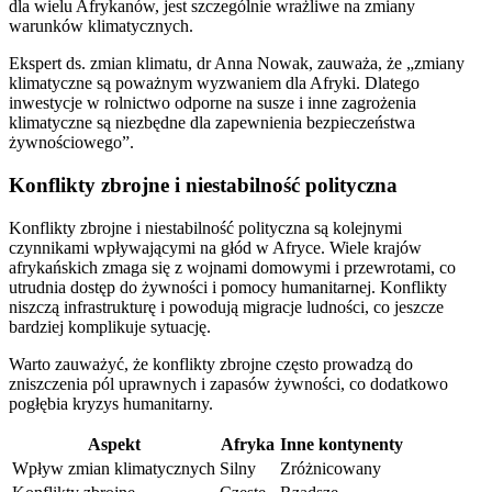
dla wielu Afrykanów, jest szczególnie wrażliwe na zmiany
warunków klimatycznych.
Ekspert ds. zmian klimatu, dr Anna Nowak, zauważa, że „zmiany
klimatyczne są poważnym wyzwaniem dla Afryki. Dlatego
inwestycje w rolnictwo odporne na susze i inne zagrożenia
klimatyczne są niezbędne dla zapewnienia bezpieczeństwa
żywnościowego”.
Konflikty zbrojne i niestabilność polityczna
Konflikty zbrojne i niestabilność polityczna są kolejnymi
czynnikami wpływającymi na głód w Afryce. Wiele krajów
afrykańskich zmaga się z wojnami domowymi i przewrotami, co
utrudnia dostęp do żywności i pomocy humanitarnej. Konflikty
niszczą infrastrukturę i powodują migracje ludności, co jeszcze
bardziej komplikuje sytuację.
Warto zauważyć, że konflikty zbrojne często prowadzą do
zniszczenia pól uprawnych i zapasów żywności, co dodatkowo
pogłębia kryzys humanitarny.
Aspekt
Afryka
Inne kontynenty
Wpływ zmian klimatycznych
Silny
Zróżnicowany