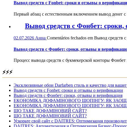
Вывод средств с Fonbet: сроки и отзывы о верификац
Первый абзац с естественным включением вывод денег с
Вывод средств с Фонбет: сроки
02.07.2026
Анна
Comentários fechados
em Вывод средств с
Вывод средств с Фонбет: сроки, отзывы и верификаци
Процесс вывода средств с букмекерской конторы Фонбет 
⚡⚡⚡
Эксклюзивные обои Darfarben стиль и качество для вашег
Вывод средств с Fonbet: сроки и отзывы о верификации
Вывод средств с Фонбет: сроки, отзывы и верификация
ЕКОНОМІКА ДОФАМІНОВОГО ШОПІНГУ: ЯК ЗАОЩ
ЕКОНОМІКА ДОФАМІНОВОГО ШОПІНГУ: ЯК ЗАОЩ
ЩО ТАКЕ ДОФАМІНОВИЙ САЙТ?
ЩО ТАКЕ ДОФАМІНОВИЙ САЙТ?
Ускорьте свой сайт с DAITRES: Оптимизация производит
DAITRES: Автоматизация и Оптимизация Бизнес-Процес