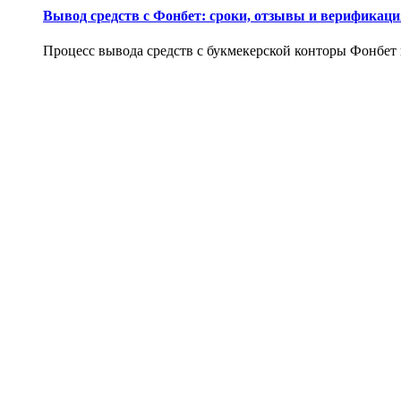
Вывод средств с Фонбет: сроки, отзывы и верификаци
Процесс вывода средств с букмекерской конторы Фонбет и