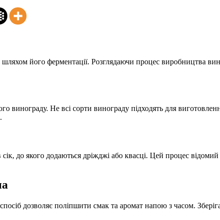
 шляхом його ферментації. Розглядаючи процес виробництва вина
ого винограду. Не всі сорти винограду підходять для виготовле
.
сік, до якого додаються дріжджі або квасці. Цей процес відомий
на
спосіб дозволяє поліпшити смак та аромат напою з часом. Збері