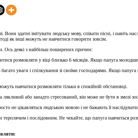
. Вони здатні імітувати людську мову, співати пісні, і навіть н
тоді як інші можуть не навчитися говорити зовсім.
и. Ось деякі з найбільш поширених причин:
ися розмовляти у віці близько 6 місяців. Якщо папуга молодше 6
агато уваги і спілкування зі своїми господарями. Якщо папуга н
ожуть навчатися розмовляти тільки в спокійній обстановці.
лякливий або занадто стресований, він може не бути в змозі зос
осто не цікавляться людською мовою і не бажають її наслідувати
 терплячим і послідовним. Не чекайте, що папуга навчиться розм
овляти: