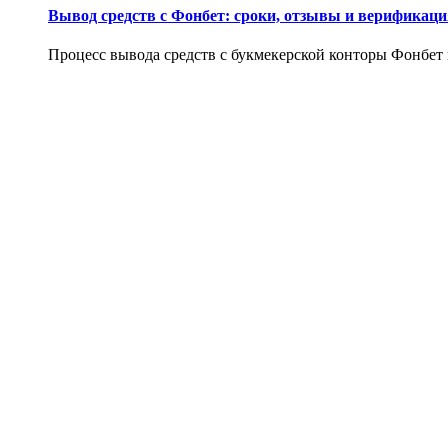
Вывод средств с Фонбет: сроки, отзывы и верификаци
Процесс вывода средств с букмекерской конторы Фонбет и