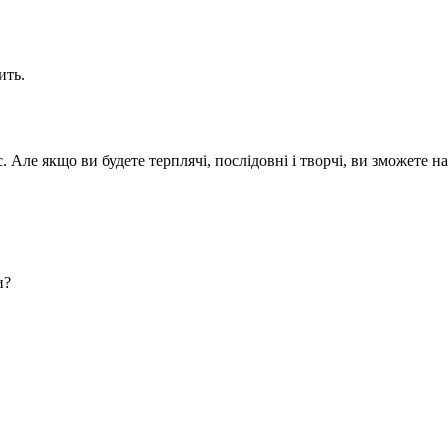
ить.
 Але якщо ви будете терплячі, послідовні і творчі, ви зможете н
и?