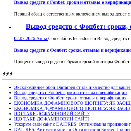
Вывод средств с Fonbet: сроки и отзывы о верификац
Первый абзац с естественным включением вывод денег с
Вывод средств с Фонбет: сроки
02.07.2026
Анна
Comentários fechados
em Вывод средств с
Вывод средств с Фонбет: сроки, отзывы и верификаци
Процесс вывода средств с букмекерской конторы Фонбет 
⚡⚡⚡
Эксклюзивные обои Darfarben стиль и качество для вашег
Вывод средств с Fonbet: сроки и отзывы о верификации
Вывод средств с Фонбет: сроки, отзывы и верификация
ЕКОНОМІКА ДОФАМІНОВОГО ШОПІНГУ: ЯК ЗАОЩ
ЕКОНОМІКА ДОФАМІНОВОГО ШОПІНГУ: ЯК ЗАОЩ
ЩО ТАКЕ ДОФАМІНОВИЙ САЙТ?
ЩО ТАКЕ ДОФАМІНОВИЙ САЙТ?
Ускорьте свой сайт с DAITRES: Оптимизация производит
DAITRES: Автоматизация и Оптимизация Бизнес-Процес