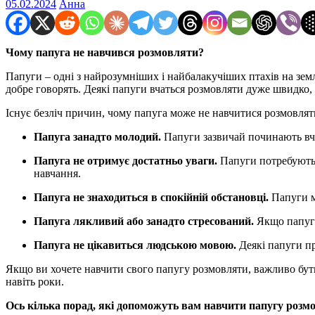
05.02.2024
Анна
Чому папуга не навчився розмовляти?
Папуги – одні з найрозумніших і найбалакучіших птахів на землі
добре говорять. Деякі папуги вчаться розмовляти дуже швидко, 
Існує безліч причин, чому папуга може не навчитися розмовлят
Папуга занадто молодий.
Папуги зазвичай починають вчит
Папуга не отримує достатньо уваги.
Папуги потребують б
навчання.
Папуга не знаходиться в спокійній обстановці.
Папуги м
Папуга лякливий або занадто стресований.
Якщо папуга 
Папуга не цікавиться людською мовою.
Деякі папуги пр
Якщо ви хочете навчити свого папугу розмовляти, важливо бути
навіть роки.
Ось кілька порад, які допоможуть вам навчити папугу розм