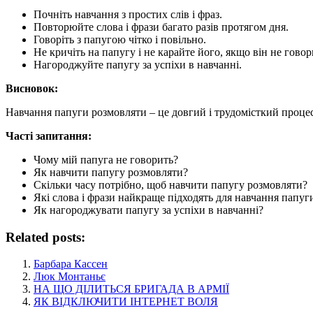
Почніть навчання з простих слів і фраз.
Повторюйте слова і фрази багато разів протягом дня.
Говоріть з папугою чітко і повільно.
Не кричіть на папугу і не карайте його, якщо він не говор
Нагороджуйте папугу за успіхи в навчанні.
Висновок:
Навчання папуги розмовляти – це довгий і трудомісткий процес.
Часті запитання:
Чому мій папуга не говорить?
Як навчити папугу розмовляти?
Скільки часу потрібно, щоб навчити папугу розмовляти?
Які слова і фрази найкраще підходять для навчання папуг
Як нагороджувати папугу за успіхи в навчанні?
Related posts:
Барбара Кассен
Люк Монтаньє
НА ЩО ДІЛИТЬСЯ БРИГАДА В АРМІЇ
ЯК ВІДКЛЮЧИТИ ІНТЕРНЕТ ВОЛЯ