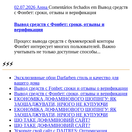
02.07.2026
Анна
Comentários fechados
em Вывод средств
с Фонбет: сроки, отзывы и верификация
Вывод средств с Фонбет: сроки, отзывы и
верификация
Процесс вывода средств с букмекерской конторы
Фонбет интересует многих пользователей. Важно
учитывать не только доступные способы...
⚡⚡⚡
Эксклюзивные обои Darfarben стиль и качество для
вашего дома
Вывод средств с Fonbet: сроки и отзывы о верификации
Вывод средств с Фонбет: сроки, отзывы и верификация
ЕКОНОМІКА ДОФАМІНОВОГО ШОПІНГУ: ЯК
ЗАОЩАДЖУВАТИ, НІЧОГО НЕ КУПУЮЧИ
ЕКОНОМІКА ДОФАМІНОВОГО ШОПІНГУ: ЯК
ЗАОЩАДЖУВАТИ, НІЧОГО НЕ КУПУЮЧИ
ЩО ТАКЕ ДОФАМІНОВИЙ САЙТ?
ЩО ТАКЕ ДОФАМІНОВИЙ САЙТ?
Ускорьте свой сайт с DAITRES: Оптимизация