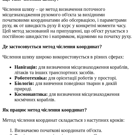
Чіслення шляху – це метод визначення поточного
місцезнаходження рухомого об'єкта за вихідними
початковими координатами або обсервацією, і параметрами
руху, як от швидкість руху й курс у конкретні моменти часу.
Цей метод заснований на припущенні, що об'єкт рухається з
постійною швидкістю і напрямком, відомими на початку руху.
Де застосовується метод чіслення координат?
Чіслення шляху широко використовується в різних сферах:
Навігація:
для визначення місцезнаходження кораблів,
літаків та інших транспортних засобів.
Робототехніка:
для орієнтації роботів у просторі.
Біологія:
для вивчення поведінки тварин в дикій
природі.
Космонавтика:
для визначення місцезнаходження
космічних кораблів.
Як працює метод чіслення координат?
Метод чіслення координат складається з наступних кроків:
Визначаємо початкові координати об'єкта.