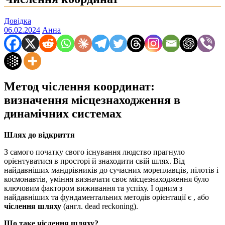
Довідка
06.02.2024
Анна
Метод чіслення координат:
визначення місцезнаходження в
динамічних системах
Шлях до відкриття
З самого початку свого існування людство прагнуло
орієнтуватися в просторі й знаходити свій шлях. Від
найдавніших мандрівників до сучасних мореплавців, пілотів і
космонавтів, уміння визначати своє місцезнаходження було
ключовим фактором виживання та успіху. І одним з
найдавніших та фундаментальних методів орієнтації є , або
чіслення шляху
(англ. dead reckoning).
Що таке чіслення шляху?