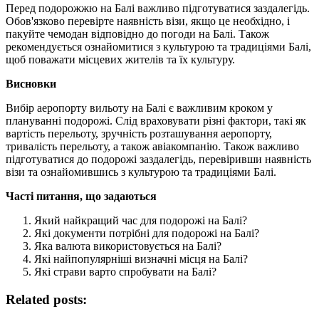
Перед подорожжю на Балі важливо підготуватися заздалегідь.
Обов'язково перевірте наявність візи, якщо це необхідно, і
пакуйте чемодан відповідно до погоди на Балі. Також
рекомендується ознайомитися з культурою та традиціями Балі,
щоб поважати місцевих жителів та їх культуру.
Висновки
Вибір аеропорту вильоту на Балі є важливим кроком у
плануванні подорожі. Слід враховувати різні фактори, такі як
вартість перельоту, зручність розташування аеропорту,
тривалість перельоту, а також авіакомпанію. Також важливо
підготуватися до подорожі заздалегідь, перевіривши наявність
візи та ознайомившись з культурою та традиціями Балі.
Часті питання, що задаються
Який найкращий час для подорожі на Балі?
Які документи потрібні для подорожі на Балі?
Яка валюта використовується на Балі?
Які найпопулярніші визначні місця на Балі?
Які страви варто спробувати на Балі?
Related posts: