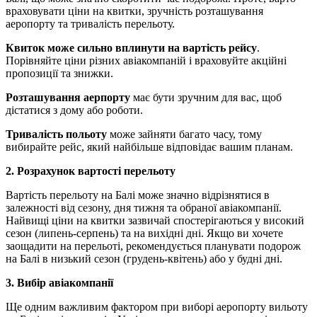
враховувати ціни на квитки, зручність розташування
аеропорту та тривалість перельоту.
Квиток може сильно вплинути на вартість рейсу
.
Порівняйте ціни різних авіакомпаній і враховуйте акційні
пропозиції та знижки.
Розташування аерпорту
має бути зручним для вас, щоб
дістатися з дому або роботи.
Тривалість польоту
може зайняти багато часу, тому
вибирайте рейс, який найбільше відповідає вашим планам.
2. Розрахунок вартості перельоту
Вартість перельоту на Балі може значно відрізнятися в
залежності від сезону, дня тижня та обраної авіакомпанії.
Найвищі ціни на квитки зазвичай спостерігаються у високий
сезон (липень-серпень) та на вихідні дні. Якщо ви хочете
заощадити на перельоті, рекомендується планувати подорож
на Балі в низький сезон (грудень-квітень) або у будні дні.
3. Вибір авіакомпанії
Ще одним важливим фактором при виборі аеропорту вильоту