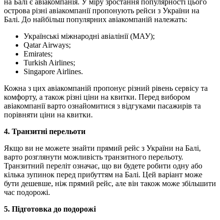
на Балі є авіакомпанія. У міру зростання популярності цього
острова різні авіакомпанії пропонують рейси з України на
Балі. До найбільш популярних авіакомпаній належать:
Укрaїнські міжнародні авіалінії (МАУ);
Qatar Airways;
Emirates;
Turkish Airlines;
Singapore Airlines.
Кожна з цих авіакомпаній пропонує різний рівень сервісу та
комфорту, а також різні ціни на квитки. Перед вибором
авіакомпанії варто ознайомитися з відгуками пасажирів та
порівняти ціни на квитки.
4. Транзитні перельоти
Якщо ви не можете знайти прямий рейс з України на Балі,
варто розглянути можливість транзитного перельоту.
Транзитний переліт означає, що ви будете робити одну або
кілька зупинок перед прибуттям на Балі. Цей варіант може
бути дешевше, ніж прямий рейс, але він також може збільшити
час подорожі.
5. Підготовка до подорожі