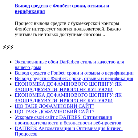
Вывод средств с Фонбет: сроки, отзывы и
верификация
Процесс вывода средств с букмекерской конторы
Фонбет интересует многих пользователей. Важно
учитывать не только доступные способы...
⚡⚡⚡
Эксклюзивные обои Darfarben стиль и качество для
вашего дома
Вывод средств с Fonbet: сроки и отзывы о верификации
Вывод средств с Фонбет: сроки, отзывы и верификация
ЕКОНОМІКА ДОФАМІНОВОГО ШОПІНГУ: ЯК
ЗАОЩАДЖУВАТИ, НІЧОГО НЕ КУПУЮЧИ
ЕКОНОМІКА ДОФАМІНОВОГО ШОПІНГУ: ЯК
ЗАОЩАДЖУВАТИ, НІЧОГО НЕ КУПУЮЧИ
ЩО ТАКЕ ДОФАМІНОВИЙ САЙТ?
ЩО ТАКЕ ДОФАМІНОВИЙ САЙТ?
Ускорьте свой сайт с DAITRES: Оптимизация
производительности и безопасности веб-проектов
DAITRES: Автоматизация и Оптимизация Бизнес-
Процессов