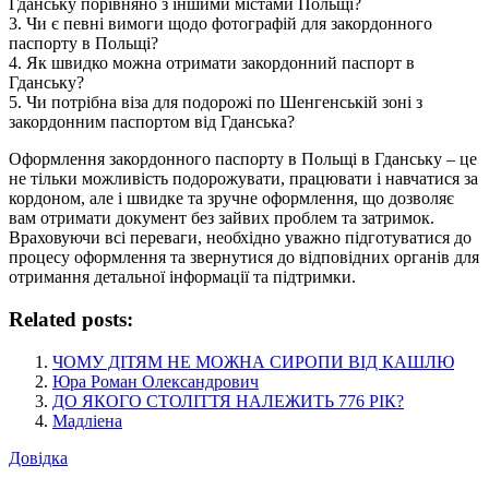
Гданську порівняно з іншими містами Польщі?
3. Чи є певні вимоги щодо фотографій для закордонного
паспорту в Польщі?
4. Як швидко можна отримати закордонний паспорт в
Гданську?
5. Чи потрібна віза для подорожі по Шенгенській зоні з
закордонним паспортом від Гданська?
Оформлення закордонного паспорту в Польщі в Гданську – це
не тільки можливість подорожувати, працювати і навчатися за
кордоном, але і швидке та зручне оформлення, що дозволяє
вам отримати документ без зайвих проблем та затримок.
Враховуючи всі переваги, необхідно уважно підготуватися до
процесу оформлення та звернутися до відповідних органів для
отримання детальної інформації та підтримки.
Related posts:
ЧОМУ ДІТЯМ НЕ МОЖНА СИРОПИ ВІД КАШЛЮ
Юра Роман Олександрович
ДО ЯКОГО СТОЛІТТЯ НАЛЕЖИТЬ 776 РІК?
Мадліена
Довідка