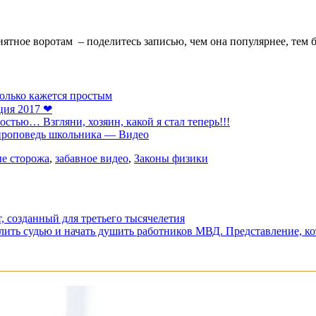
ятное воротам – поделитесь записью, чем она популярнее, тем 
только кажется простым
ция 2017 ❤
стью… Взгляни, хозяин, какой я стал теперь!!!
 проповедь школьника — Видео
е сторожа
,
забавное видео
,
Законы физики
, созданный для третьего тысячелетия
лить судью и начать душить работников МВД. Представление, ко