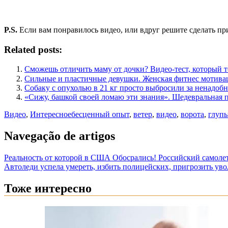
P.S.
Если вам понравилось видео, или вдруг решите сделать при
Related posts:
Сможешь отличить маму от дочки? Видео-тест, который 
Сильные и пластичные девушки. Женская фитнес мотива
Собаку с опухолью в 21 кг просто выбросили за ненадобно
«Сижу, башкой своей ломаю эти знания». Шедевральная
Видео
,
Интересное
бесценный опыт
,
ветер
,
видео
,
ворота
,
глупы
Navegação de artigos
Реальность от которой в США Обосрались! Российский самолет
Автоледи успела умереть, избить полицейских, пригрозить уво
Тоже интересно