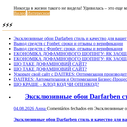
Никогда в жизни такого не видела! Удивилась – это еще м
Видео
Интересное
⚡⚡⚡
Эксклюзивные обои Darfarben стиль и качество для вашег
Вывод средств с Fonbet: сроки и отзывы о верификации
Вывод средств с Фонбет: сроки, отзывы и верификация
ЕКОНОМІКА ДОФАМІНОВОГО ШОПІНГУ: ЯК ЗАОЩ
ЕКОНОМІКА ДОФАМІНОВОГО ШОПІНГУ: ЯК ЗАОЩ
ЩО ТАКЕ ДОФАМІНОВИЙ САЙТ?
ЩО ТАКЕ ДОФАМІНОВИЙ САЙТ?
Ускорьте свой сайт с DAITRES: Оптимизация производит
DAITRES: Автоматизация и Оптимизация Бизнес-Процес
ЩО КРАЩЕ – КЛОД КОД ЧИ ОПЕНКОД?
Эксклюзивные обои Darfarben ст
04.08.2026
Анна
Comentários fechados
em Эксклюзивные обо
Эксклюзивные обои Darfarben стиль и качество для в