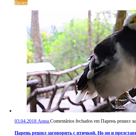
Видео
03.04.2018
Анна
Comentários fechados
em Парень решил заг
Парень решил заговорить с птичкой. Но он и представи