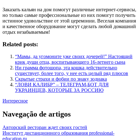
Заказать кальян на дом помогут различные интернет-сервисы,
но только самые профессиональные из них помогут получить
истинное удовольствие от этой церемонии. Веселая компания
и качественное оборудование могут сделать любой домашний
отдых незабываемым!
Related posts:
“Мамы, да угомоните уже своих дочерей!” Настоящий
крик души отца, воспитывающего 16-летнего сына
Ни грамма фотошопа, эта кошка действительно
существует, более того, у нее есть целый ряд плюсов
Скрытые страхи и фобии по знаку зодиака
“ЛОВИ КАЛИБР” – ТЕЛЕГРАМ-БОТ ДЛЯ
УКРАИНЦЕВ, КОТОРЫЕ ЗА РОССИЮ
Интересное
Navegação de artigos
Авторский ресторан ждет своих гостей
Институт дистанционного образования professional-
education.ru