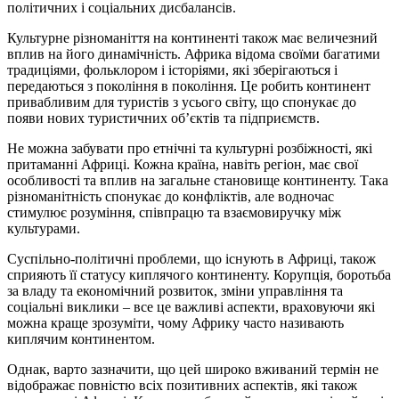
політичних і соціальних дисбалансів.
Культурне різноманіття на континенті також має величезний
вплив на його динамічність. Африка відома своїми багатими
традиціями, фольклором і історіями, які зберігаються і
передаються з покоління в покоління. Це робить континент
привабливим для туристів з усього світу, що спонукає до
появи нових туристичних об’єктів та підприємств.
Не можна забувати про етнічні та культурні розбіжності, які
притаманні Африці. Кожна країна, навіть регіон, має свої
особливості та вплив на загальне становище континенту. Така
різноманітність спонукає до конфліктів, але водночас
стимулює розуміння, співпрацю та взаємовиручку між
культурами.
Суспільно-політичні проблеми, що існують в Африці, також
сприяють її статусу киплячого континенту. Корупція, боротьба
за владу та економічний розвиток, зміни управління та
соціальні виклики – все це важливі аспекти, враховуючи які
можна краще зрозуміти, чому Африку часто називають
киплячим континентом.
Однак, варто зазначити, що цей широко вживаний термін не
відображає повністю всіх позитивних аспектів, які також