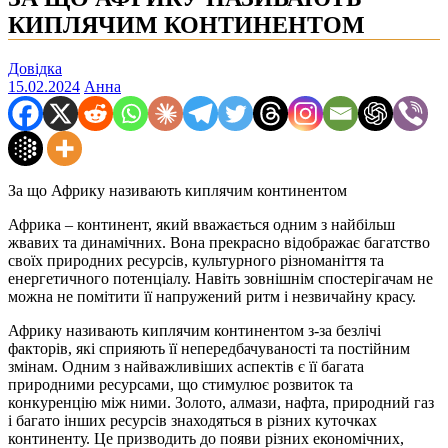
КИПЛЯЧИМ КОНТИНЕНТОМ
Довідка
15.02.2024
Анна
За що Африку називають киплячим континентом
Африка – континент, який вважається одним з найбільш
жвавих та динамічних. Вона прекрасно відображає багатство
своїх природних ресурсів, культурного різноманіття та
енергетичного потенціалу. Навіть зовнішнім спостерігачам не
можна не помітити її напружений ритм і незвичайну красу.
Африку називають киплячим континентом з-за безлічі
факторів, які сприяють її непередбачуваності та постійним
змінам. Одним з найважливіших аспектів є її багата
природними ресурсами, що стимулює розвиток та
конкуренцію між ними. Золото, алмази, нафта, природний газ
і багато інших ресурсів знаходяться в різних куточках
континенту. Це призводить до появи різних економічних,