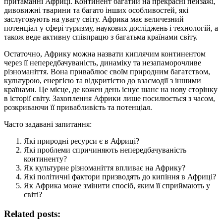
притаманні Африці. Континент багатий на прекрасні пейзажі,
дивовижні тварини та багато інших особливостей, які
заслуговують на увагу світу. Африка має величезний
потенціал у сфері туризму, наукових досліджень і технологій, а
також веде активну співпрацю з багатьма країнами світу.
Остаточно, Африку можна назвати киплячим континентом
через її непередбачуваність, динаміку та незапаморочливе
різноманіття. Вона приваблює своїм природним багатством,
культурою, енергією та відкритістю до взаємодії з іншими
країнами. Це місце, де кожен день існує шанс на нову сторінку
в історії світу. Захоплення Африки лише посилюється з часом,
розкриваючи її привабливість та потенціал.
Часто задавані запитання:
Які природні ресурси є в Африці?
Які проблеми спричиняють непередбачуваність
континенту?
Як культурне різноманіття впливає на Африку?
Які політичні фактори призводять до кипіння в Африці?
Як Африка може змінити спосіб, яким її сприймають у
світі?
Related posts: