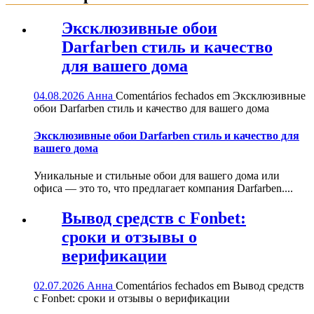
Эксклюзивные обои
Darfarben стиль и качество
для вашего дома
04.08.2026
Анна
Comentários fechados
em Эксклюзивные
обои Darfarben стиль и качество для вашего дома
Эксклюзивные обои Darfarben стиль и качество для
вашего дома
Уникальные и стильные обои для вашего дома или
офиса — это то, что предлагает компания Darfarben....
Вывод средств с Fonbet:
сроки и отзывы о
верификации
02.07.2026
Анна
Comentários fechados
em Вывод средств
с Fonbet: сроки и отзывы о верификации