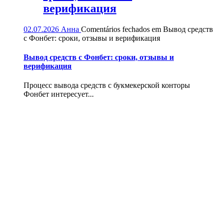
верификация
02.07.2026
Анна
Comentários fechados
em Вывод средств
с Фонбет: сроки, отзывы и верификация
Вывод средств с Фонбет: сроки, отзывы и
верификация
Процесс вывода средств с букмекерской конторы
Фонбет интересует...