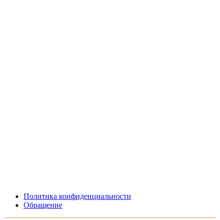
Политика конфиденциальности
Обращение