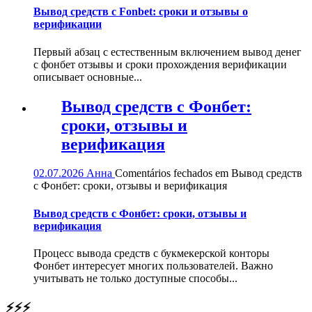
Вывод средств с Fonbet: сроки и отзывы о
верификации
Первый абзац с естественным включением вывод денег
с фонбет отзывы и сроки прохождения верификации
описывает основные...
Вывод средств с Фонбет:
сроки, отзывы и
верификация
02.07.2026
Анна
Comentários fechados
em Вывод средств
с Фонбет: сроки, отзывы и верификация
Вывод средств с Фонбет: сроки, отзывы и
верификация
Процесс вывода средств с букмекерской конторы
Фонбет интересует многих пользователей. Важно
учитывать не только доступные способы...
⚡⚡⚡