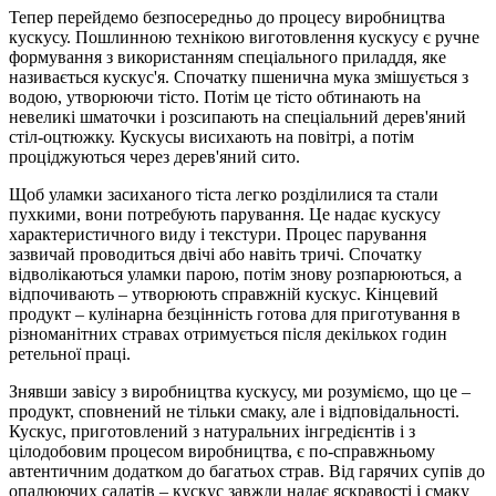
Тепер перейдемо безпосередньо до процесу виробництва
кускусу. Пошлинною технікою виготовлення кускусу є ручне
формування з використанням спеціального приладдя, яке
називається кускус'я. Спочатку пшенична мука змішується з
водою, утворюючи тісто. Потім це тісто обтинають на
невеликі шматочки і розсипають на спеціальний дерев'яний
стіл-оцтюжку. Кускусы висихають на повітрі, а потім
проціджуються через дерев'яний сито.
Щоб уламки засиханого тіста легко розділилися та стали
пухкими, вони потребують парування. Це надає кускусу
характеристичного виду і текстури. Процес парування
зазвичай проводиться двічі або навіть тричі. Спочатку
відволікаються уламки парою, потім знову розпарюються, а
відпочивають – утворюють справжній кускус. Кінцевий
продукт – кулінарна безцінність готова для приготування в
різноманітних стравах отримується після декількох годин
ретельної праці.
Знявши завісу з виробництва кускусу, ми розуміємо, що це –
продукт, сповнений не тільки смаку, але і відповідальності.
Кускус, приготовлений з натуральних інгредієнтів і з
цілодобовим процесом виробництва, є по-справжньому
автентичним додатком до багатьох страв. Від гарячих супів до
опалюючих салатів – кускус завжди надає яскравості і смаку