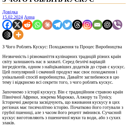
Довідка
15.02.2024
Анна
З Чого Роблять Кускус: Походження та Процес Виробництва
Незвичність і різноманіття кулінарних традицій різних країн
світу залишають нас в захваті. Серед безлічі варіацій
інгредієнтів, одним з найцікавіших додатків до страв є кускус.
Цей популярний і смачний продукт має своє походження і
унікальний спосіб виробництва. Давайте заглибимося в цю
тему і відкриємо всі секрети того, з чого роблять кускус.
Започнемо з історії кускусу. Він є традиційним стравою країн
Північної Африки, зокрема Марокко, Алжиру та Тунісу.
Історичні джерела засвідчують, що вживання кускусу в цих
регіонах має тисячолітню історію. Початково його готували з
грубої пшениці, але з часом його рецепт змінився. Сучасний
кускус виготовляють з пшеничної муки та води, або з сухих
злаків.