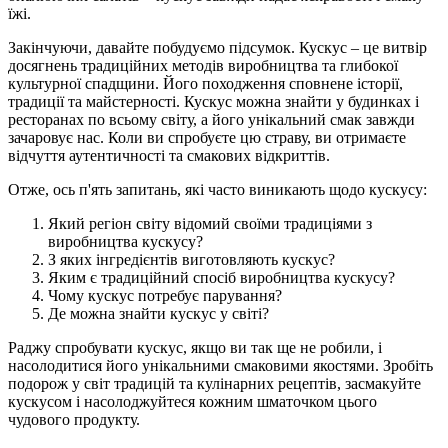
їжі.
Закінчуючи, давайте побудуємо підсумок. Кускус – це витвір
досягнень традиційних методів виробництва та глибокої
культурної спадщини. Його походження сповнене історії,
традиції та майстерності. Кускус можна знайти у будинках і
ресторанах по всьому світу, а його унікальний смак завжди
зачаровує нас. Коли ви спробуєте цю страву, ви отримаєте
відчуття аутентичності та смакових відкриттів.
Отже, ось п'ять запитань, які часто виникають щодо кускусу:
Який регіон світу відомий своїми традиціями з
виробництва кускусу?
З яких інгредієнтів виготовляють кускус?
Яким є традиційний спосіб виробництва кускусу?
Чому кускус потребує парування?
Де можна знайти кускус у світі?
Раджу спробувати кускус, якщо ви так ще не робили, і
насолодитися його унікальними смаковими якостями. Зробіть
подорож у світ традицій та кулінарних рецептів, засмакуйте
кускусом і насолоджуйтеся кожним шматочком цього
чудового продукту.