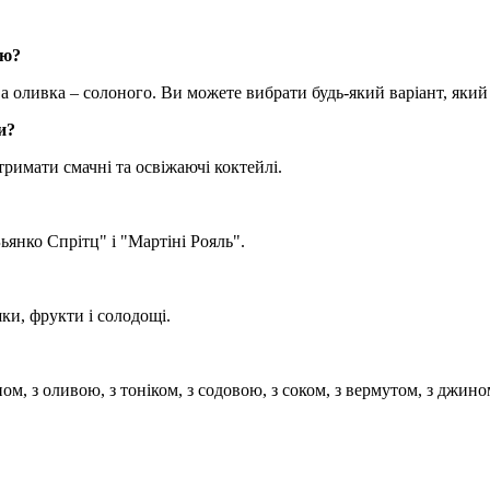
ою?
а оливка – солоного. Ви можете вибрати будь-який варіант, який
и?
римати смачні та освіжаючі коктейлі.
ьянко Спрітц" і "Мартіні Рояль".
ки, фрукти і солодощі.
ом, з оливою, з тоніком, з содовою, з соком, з вермутом, з джино