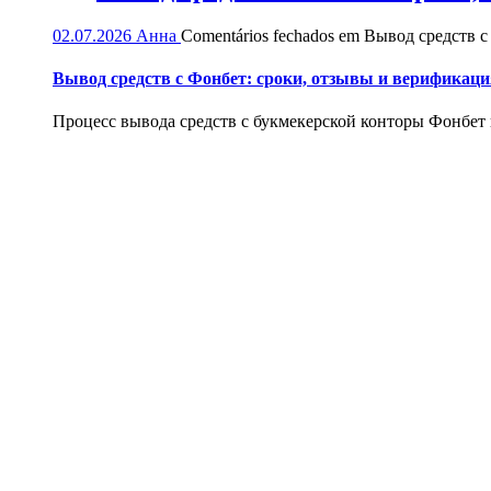
02.07.2026
Анна
Comentários fechados
em Вывод средств с
Вывод средств с Фонбет: сроки, отзывы и верификаци
Процесс вывода средств с букмекерской конторы Фонбет и