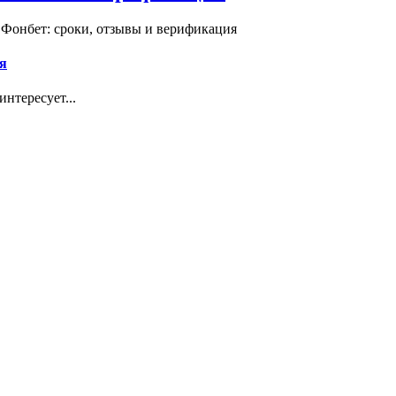
 Фонбет: сроки, отзывы и верификация
я
нтересует...