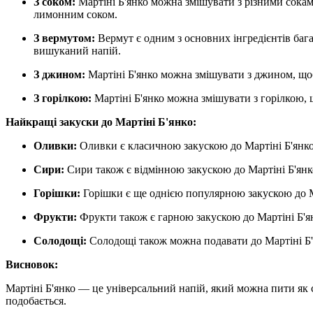
З соком:
Мартіні Б'янко можна змішувати з різними сокам
лимонним соком.
З вермутом:
Вермут є одним з основних інгредієнтів бага
вишуканий напій.
З джином:
Мартіні Б'янко можна змішувати з джином, щоб
З горілкою:
Мартіні Б'янко можна змішувати з горілкою, щ
Найкращі закуски до Мартіні Б'янко:
Оливки:
Оливки є класичною закускою до Мартіні Б'янко
Сири:
Сири також є відмінною закускою до Мартіні Б'янк
Горішки:
Горішки є ще однією популярною закускою до Ма
Фрукти:
Фрукти також є гарною закускою до Мартіні Б'я
Солодощі:
Солодощі також можна подавати до Мартіні Б'я
Висновок:
Мартіні Б'янко — це універсальний напій, який можна пити як с
подобається.