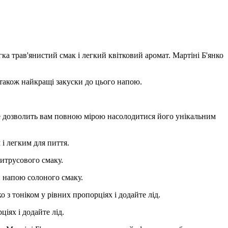
гка трав'янистий смак і легкий квітковий аромат. Мартіні Б'янко
 також найкращі закуски до цього напою.
Це дозволить вам повною мірою насолодитися його унікальним
і легким для пиття.
итрусового смаку.
 напою солоного смаку.
 з тоніком у рівних пропорціях і додайте лід.
іях і додайте лід.