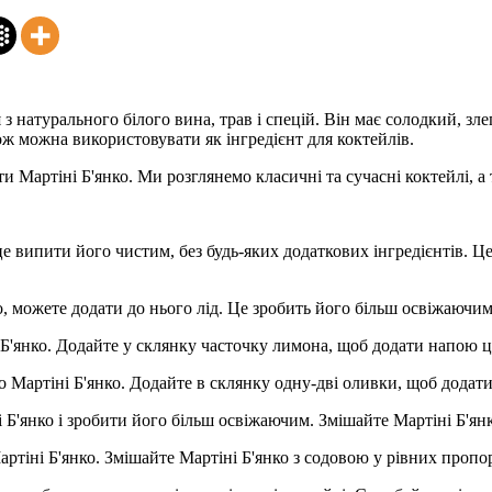
з натурального білого вина, трав і спецій. Він має солодкий, зле
кож можна використовувати як інгредієнт для коктейлів.
и Мартіні Б'янко. Ми розглянемо класичні та сучасні коктейлі, а
 випити його чистим, без будь-яких додаткових інгредієнтів. 
, можете додати до нього лід. Це зробить його більш освіжаючим 
'янко. Додайте у склянку часточку лимона, щоб додати напою ц
артіні Б'янко. Додайте в склянку одну-дві оливки, щоб додати
Б'янко і зробити його більш освіжаючим. Змішайте Мартіні Б'янко
іні Б'янко. Змішайте Мартіні Б'янко з содовою у рівних пропорц