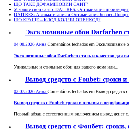
ЩО ТАКЕ ДОФАМІНОВИЙ САЙТ?
Ускорьте свой сайт с DAITRES: Оптимизация производит
DAITRES: Автоматизация и Оптимизация Бизнес-Процес
ЩО КРАЩЕ – КЛОД КОД ЧИ ОПЕНКОД?
Эксклюзивные обои Darfarben ст
04.08.2026
Анна
Comentários fechados
em Эксклюзивные обо
Эксклюзивные обои Darfarben стиль и качество для в
Уникальные и стильные обои для вашего дома или...
Вывод средств с Fonbet: сроки 
02.07.2026
Анна
Comentários fechados
em Вывод средств с 
Вывод средств с Fonbet: сроки и отзывы о верификац
Первый абзац с естественным включением вывод денег с.
Вывод средств с Фонбет: сроки