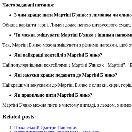
Часто задавані питання:
З чим краще пити Мартіні Б'янко: з лимоном чи олив
Обидва варіанти гарні. Лимон додає напою цитрусового смаку, 
Чи можна змішувати Мартіні Б'янко з іншими напоям
Так, Мартіні Б'янко можна змішувати з різними напоями, щоб от
Які найкращі коктейлі з Мартіні Б'янко?
Найпопулярнішими коктейлями з Мартіні Б'янко є "Мартіні", "Б
Які закуски краще подавати до Мартіні Б'янко?
Найкращими закусками до Мартіні Б'янко є оливки, сири, горіш
Як правильно пити Мартіні Б'янко?
Мартіні Б'янко можна пити в чистому вигляді, з льодом, з лимон
Related posts:
Пожарський Дмитро Павлович