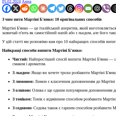
05.02.2024
Анна
З чим пити Мартіні Б'янко: 10 оригінальних способів
Мартіні Б'янко — це італійський аперитив, який виготовляється 
зазвичай п'ють як самостійний напій або з льодом, але його та
У цій статті ми розповімо вам про 10 найкращих способів випит
Найкращі способи випити Мартіні Б'янко:
Чистий:
Найпростіший спосіб випити Мартіні Б'янко — це
смаком і ароматом.
З льодом:
Якщо ви хочете трохи розбавити Мартіні Б'янко
З лимоном:
Лимон є класичним доповненням до Мартіні Б
З оливою:
Олива є ще одним популярним доповненням до М
З тоніком:
Тонік є відмінним способом розбавити Мартіні 
З содовою:
Содова також є гарним способом розбавити Март