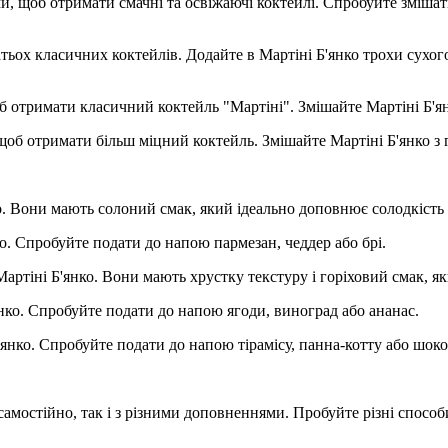
и, щоб отримати смачні та освіжаючі коктейлі. Спробуйте зміша
тьох класичних коктейлів. Додайте в Мартіні Б'янко трохи сухог
 отримати класичний коктейль "Мартіні". Змішайте Мартіні Б'ян
об отримати більш міцний коктейль. Змішайте Мартіні Б'янко з г
. Вони мають солоний смак, який ідеально доповнює солодкість
о. Спробуйте подати до напою пармезан, чеддер або брі.
ртіні Б'янко. Вони мають хрустку текстуру і горіховий смак, як
нко. Спробуйте подати до напою ягоди, виноград або ананас.
нко. Спробуйте подати до напою тірамісу, панна-котту або шоко
амостійно, так і з різними доповненнями. Пробуйте різні способи