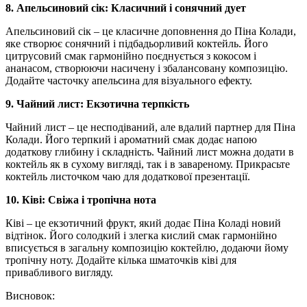
8. Апельсиновий сік: Класичний і сонячний дует
Апельсиновий сік – це класичне доповнення до Піна Колади,
яке створює сонячний і підбадьорливий коктейль. Його
цитрусовий смак гармонійно поєднується з кокосом і
ананасом, створюючи насичену і збалансовану композицію.
Додайте часточку апельсина для візуального ефекту.
9. Чайний лист: Екзотична терпкість
Чайний лист – це несподіваний, але вдалий партнер для Піна
Колади. Його терпкий і ароматний смак додає напою
додаткову глибину і складність. Чайний лист можна додати в
коктейль як в сухому вигляді, так і в завареному. Прикрасьте
коктейль листочком чаю для додаткової презентації.
10. Ківі: Свіжа і тропічна нота
Ківі – це екзотичний фрукт, який додає Піна Коладі новий
відтінок. Його солодкий і злегка кислий смак гармонійно
вписується в загальну композицію коктейлю, додаючи йому
тропічну ноту. Додайте кілька шматочків ківі для
привабливого вигляду.
Висновок: