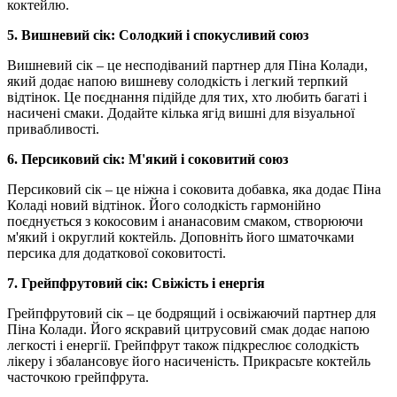
коктейлю.
5. Вишневий сік: Солодкий і спокусливий союз
Вишневий сік – це несподіваний партнер для Піна Колади,
який додає напою вишневу солодкість і легкий терпкий
відтінок. Це поєднання підійде для тих, хто любить багаті і
насичені смаки. Додайте кілька ягід вишні для візуальної
привабливості.
6. Персиковий сік: М'який і соковитий союз
Персиковий сік – це ніжна і соковита добавка, яка додає Піна
Коладі новий відтінок. Його солодкість гармонійно
поєднується з кокосовим і ананасовим смаком, створюючи
м'який і округлий коктейль. Доповніть його шматочками
персика для додаткової соковитості.
7. Грейпфрутовий сік: Свіжість і енергія
Грейпфрутовий сік – це бодрящий і освіжаючий партнер для
Піна Колади. Його яскравий цитрусовий смак додає напою
легкості і енергії. Грейпфрут також підкреслює солодкість
лікеру і збалансовує його насиченість. Прикрасьте коктейль
часточкою грейпфрута.