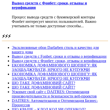
Вывод средств с Фонбет: сроки, отзывы и
верификация
Процесс вывода средств с букмекерской конторы
Фонбет интересует многих пользователей. Важно
учитывать не только доступные способы...
⚡⚡⚡
Эксклюзивные обои Darfarben стиль и качество для
вашего дома
Вывод средств с Fonbet: сроки и отзывы о верификации
Вывод средств с Фонбет: сроки, отзывы и верификация
ЕКОНОМІКА ДОФАМІНОВОГО ШОПІНГУ: ЯК
ЗАОЩАДЖУВАТИ, НІЧОГО НЕ КУПУЮЧИ
ЕКОНОМІКА ДОФАМІНОВОГО ШОПІНГУ: ЯК
ЗАОЩАДЖУВАТИ, НІЧОГО НЕ КУПУЮЧИ
ЩО ТАКЕ ДОФАМІНОВИЙ САЙТ?
ЩО ТАКЕ ДОФАМІНОВИЙ САЙТ?
Ускорьте свой сайт с DAITRES: Оптимизация
производительности и безопасности веб-проектов
DAITRES: Автоматизация и Оптимизация Бизнес-
Процессов
ЩО КРАЩЕ – КЛОД КОД ЧИ ОПЕНКОД?