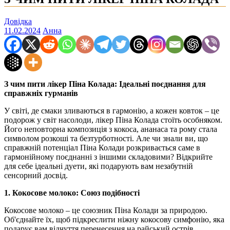
Довідка
11.02.2024
Анна
З чим пити лікер Піна Колада: Ідеальні поєднання для
справжніх гурманів
У світі, де смаки зливаються в гармонію, а кожен ковток – це
подорож у світ насолоди, лікер Піна Колада стоїть особняком.
Його неповторна композиція з кокоса, ананаса та рому стала
символом розкоші та безтурботності. Але чи знали ви, що
справжній потенціал Піна Колади розкривається саме в
гармонійному поєднанні з іншими складовими? Відкрийте
для себе ідеальні дуети, які подарують вам незабутній
сенсорний досвід.
1. Кокосове молоко: Союз подібності
Кокосове молоко – це союзник Піна Колади за природою.
Об'єднайте їх, щоб підкреслити ніжну кокосову симфонію, яка
подарує вам відчуття перенесення на райський острів.