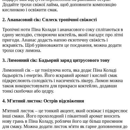
Додайте трохи свіжої лайма, щоб доповнити композицію
кислинкою і освіжити смак.
2. Ананасовий сік: Сплеск тропічної свіжості
Тропічні ноти Піна Колади і ананасового соку сплітаються в
єдину мелодію, створюючи коктейль, який нагадує про літні
пригоди. Ананас додасть напою екзотичну свіжість і
яскравість. Щоб урівноважити це поєднання, можна додати
трохи соку лимона.
3. Лимонний сік: Бадьорий заряд цитрусового тону
Лимонний сік – це тонізуюча нота, яка додає Піна Коладі
бадьорість і енергію. Його яскравий аромат і кислий смак
підкреслюють солодкість і насиченість лікеру. Лимон можна
також використовувати для прикраси коктейлю, додавши
тонкі скибочки або цедру.
4. М'ятний листок: Острів відсвіження
М'ятний листок – це тонкий акцент, який освіжає і підкреслює
інші смаки. Його прохолодний і пікантний аромат вносить
нову грань в Піна Коладу, роблячи його ще більш приємним
для смаку. Можна додати листок м'яти як гарне доповнення до