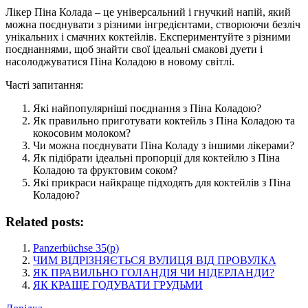
Лікер Піна Колада – це універсальний і гнучкий напій, який
можна поєднувати з різними інгредієнтами, створюючи безліч
унікальних і смачних коктейлів. Експериментуйте з різними
поєднаннями, щоб знайти свої ідеальні смакові дуети і
насолоджуватися Піна Коладою в новому світлі.
Часті запитання:
Які найпопулярніші поєднання з Піна Коладою?
Як правильно приготувати коктейль з Піна Коладою та
кокосовим молоком?
Чи можна поєднувати Піна Коладу з іншими лікерами?
Як підібрати ідеальні пропорції для коктейлю з Піна
Коладою та фруктовим соком?
Які прикраси найкраще підходять для коктейлів з Піна
Коладою?
Related posts:
Panzerbüchse 35(p)
ЧИМ ВІДРІЗНЯЄТЬСЯ ВУЛИЦЯ ВІД ПРОВУЛКА
ЯК ПРАВИЛЬНО ГОЛАНДІЯ ЧИ НІДЕРЛАНДИ?
ЯК КРАЩЕ ГОДУВАТИ ГРУДЬМИ