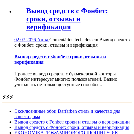
Вывод средств с Фонбет:
сроки, отзывы и
верификация
02.07.2026
Анна
Comentários fechados
em Вывод средств
с Фонбет: сроки, отзывы и верификация
Вывод средств с Фонбет: сроки, отзывы и
верификация
Процесс вывода средств с букмекерской конторы
Фонбет интересует многих пользователей. Важно
учитывать не только доступные способы...
⚡⚡⚡
Эксклюзивные обои Darfarben стиль и качество для
вашего дома
Вывод средств с Fonbet: сроки и отзывы о верификации
Вывод средств с Фонбет: сроки, отзывы и верификация
ЕКОНОМІКА ДОФАМІНОВОГО ШОПІНГУ: ЯК