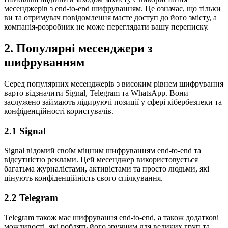
месенджерів з end-to-end шифруванням. Це означає, що тільки
ви та отримувач повідомлення маєте доступ до його змісту, а
компанія-розробник не може переглядати вашу переписку.
2. Популярні месенджери з
шифруванням
Серед популярних месенджерів з високим рівнем шифрування
варто відзначити Signal, Telegram та WhatsApp. Вони
заслужено займають лідируючі позиції у сфері кібербезпеки та
конфіденційності користувачів.
2.1 Signal
Signal відомий своїм міцним шифруванням end-to-end та
відсутністю реклами. Цей месенджер використовується
багатьма журналістами, активістами та просто людьми, які
цінують конфіденційність свого спілкування.
2.2 Telegram
Telegram також має шифрування end-to-end, а також додаткові
можливості, які роблять його зручним для великих груп та