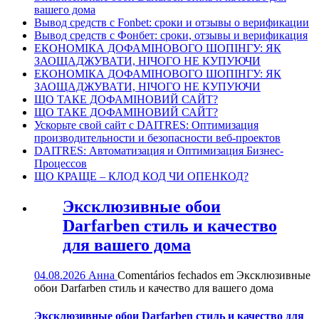
вашего дома
Вывод средств с Fonbet: сроки и отзывы о верификации
Вывод средств с Фонбет: сроки, отзывы и верификация
ЕКОНОМІКА ДОФАМІНОВОГО ШОПІНГУ: ЯК
ЗАОЩАДЖУВАТИ, НІЧОГО НЕ КУПУЮЧИ
ЕКОНОМІКА ДОФАМІНОВОГО ШОПІНГУ: ЯК
ЗАОЩАДЖУВАТИ, НІЧОГО НЕ КУПУЮЧИ
ЩО ТАКЕ ДОФАМІНОВИЙ САЙТ?
ЩО ТАКЕ ДОФАМІНОВИЙ САЙТ?
Ускорьте свой сайт с DAITRES: Оптимизация
производительности и безопасности веб-проектов
DAITRES: Автоматизация и Оптимизация Бизнес-
Процессов
ЩО КРАЩЕ – КЛОД КОД ЧИ ОПЕНКОД?
Эксклюзивные обои
Darfarben стиль и качество
для вашего дома
04.08.2026
Анна
Comentários fechados
em Эксклюзивные
обои Darfarben стиль и качество для вашего дома
Эксклюзивные обои Darfarben стиль и качество для