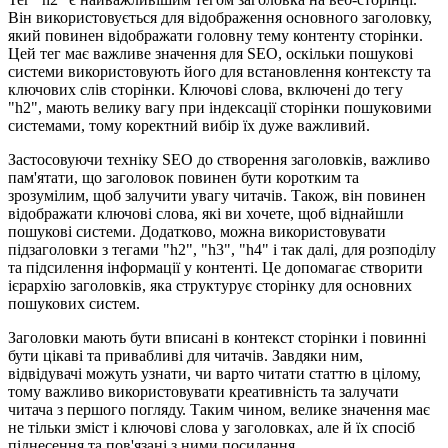
Він використовується для відображення основного заголовку,
який повинен відображати головну тему контенту сторінки.
Цей тег має важливе значення для SEO, оскільки пошукові
системи використовують його для встановлення контексту та
ключових слів сторінки. Ключові слова, включені до тегу
"h2", мають велику вагу при індексації сторінки пошуковими
системами, тому коректний вибір їх дуже важливий.
Застосовуючи техніку SEO до створення заголовків, важливо
пам'ятати, що заголовок повинен бути коротким та
зрозумілим, щоб залучити увагу читачів. Також, він повинен
відображати ключові слова, які ви хочете, щоб віднайшли
пошукові системи. Додатково, можна використовувати
підзаголовки з тегами "h2", "h3", "h4" і так далі, для розподілу
та підсилення інформації у контенті. Це допомагає створити
ієрархію заголовків, яка структурує сторінку для основних
пошукових систем.
Заголовки мають бути вписані в контекст сторінки і повинні
бути цікаві та привабливі для читачів. Завдяки ним,
відвідувачі можуть узнати, чи варто читати статтю в цілому,
тому важливо використовувати креативність та залучати
читача з першого погляду. Таким чином, велике значення має
не тільки зміст і ключові слова у заголовках, але й їх спосіб
піднесення та пов'язані з ними посилання.