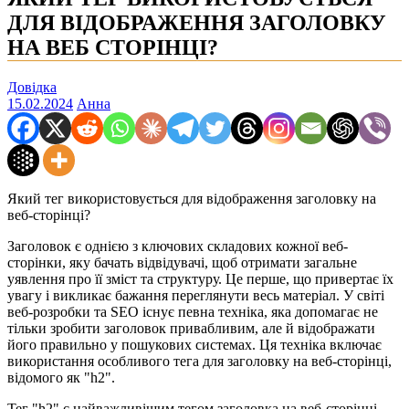
ДЛЯ ВІДОБРАЖЕННЯ ЗАГОЛОВКУ
НА ВЕБ СТОРІНЦІ?
Довідка
15.02.2024
Анна
Який тег використовується для відображення заголовку на
веб-сторінці?
Заголовок є однією з ключових складових кожної веб-
сторінки, яку бачать відвідувачі, щоб отримати загальне
уявлення про її зміст та структуру. Це перше, що привертає їх
увагу і викликає бажання переглянути весь матеріал. У світі
веб-розробки та SEO існує певна техніка, яка допомагає не
тільки зробити заголовок привабливим, але й відображати
його правильно у пошукових системах. Ця техніка включає
використання особливого тега для заголовку на веб-сторінці,
відомого як "h2".
Тег "h2" є найважливішим тегом заголовка на веб-сторінці.