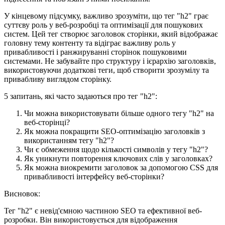
У кінцевому підсумку, важливо зрозуміти, що тег "h2" грає
суттєву роль у веб-розробці та оптимізації для пошукових
систем. Цей тег створює заголовок сторінки, який відображає
головну тему контенту та відіграє важливу роль у
привабливості і ранжируванні сторінок пошуковими
системами. Не забувайте про структуру і ієрархію заголовків,
використовуючи додаткові теги, щоб створити зрозумілу та
привабливу виглядом сторінку.
5 запитань, які часто задаються про тег "h2":
Чи можна використовувати більше одного тегу "h2" на
веб-сторінці?
Як можна покращити SEO-оптимізацію заголовків з
використанням тегу "h2"?
Чи є обмеження щодо кількості символів у тегу "h2"?
Як уникнути повторення ключових слів у заголовках?
Як можна виокремити заголовок за допомогою CSS для
привабливості інтерфейсу веб-сторінки?
Висновок:
Тег "h2" є невід'ємною частиною SEO та ефективної веб-
розробки. Він використовується для відображення