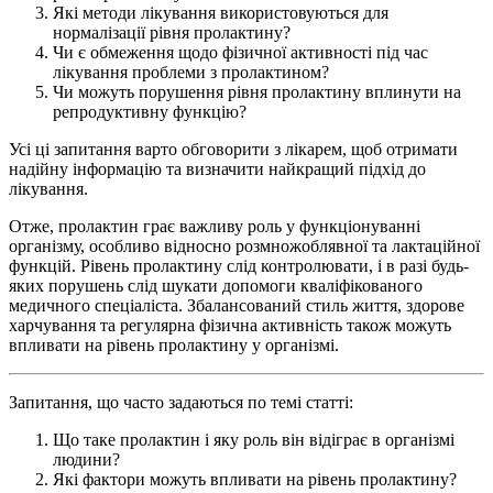
Які методи лікування використовуються для
нормалізації рівня пролактину?
Чи є обмеження щодо фізичної активності під час
лікування проблеми з пролактином?
Чи можуть порушення рівня пролактину вплинути на
репродуктивну функцію?
Усі ці запитання варто обговорити з лікарем, щоб отримати
надійну інформацію та визначити найкращий підхід до
лікування.
Отже, пролактин грає важливу роль у функціонуванні
організму, особливо відносно розмножоблявної та лактаційної
функцій. Рівень пролактину слід контролювати, і в разі будь-
яких порушень слід шукати допомоги кваліфікованого
медичного спеціаліста. Збалансований стиль життя, здорове
харчування та регулярна фізична активність також можуть
впливати на рівень пролактину у організмі.
Запитання, що часто задаються по темі статті:
Що таке пролактин і яку роль він відіграє в організмі
людини?
Які фактори можуть впливати на рівень пролактину?