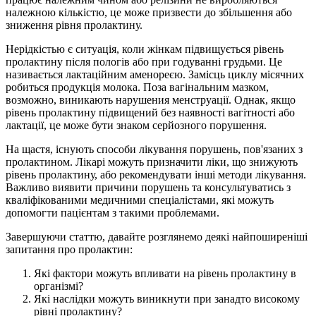
належною кількістю, це може призвести до збільшення або
зниження рівня пролактину.
Нерідкістью є ситуація, коли жінкам підвищується рівень
пролактину після пологів або при годуванні грудьми. Це
називається лактаційним аменореєю. Замісць циклу місячних
робиться продукція молока. Поза вагінальним мазком,
возможно, виникають нарушения менструації. Однак, якщо
рівень пролактину підвищений без наявності вагітності або
лактації, це може бути знаком серйозного порушення.
На щастя, існують способи лікування порушень, пов'язаних з
пролактином. Лікарі можуть призначити ліки, що знижують
рівень пролактину, або рекомендувати інші методи лікування.
Важливо виявити причини порушень та консультуватись з
кваліфікованими медичними спеціалістами, які можуть
допомогти пацієнтам з такими проблемами.
Завершуючи статтю, давайте розглянемо деякі найпоширеніші
запитання про пролактин:
Які фактори можуть впливати на рівень пролактину в
організмі?
Які наслідки можуть виникнути при занадто високому
рівні пролактину?