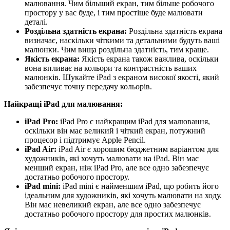
малювання. Чим більший екран, тим більше робочого
простору у вас буде, і тим простіше буде малювати
деталі.
Роздільна здатність екрана:
Роздільна здатність екрана
визначає, наскільки чіткими та детальними будуть ваші
малюнки. Чим вища роздільна здатність, тим краще.
Якість екрана:
Якість екрана також важлива, оскільки
вона впливає на кольори та контрастність ваших
малюнків. Шукайте iPad з екраном високої якості, який
забезпечує точну передачу кольорів.
Найкращі iPad для малювання:
iPad Pro:
iPad Pro є найкращим iPad для малювання,
оскільки він має великий і чіткий екран, потужний
процесор і підтримує Apple Pencil.
iPad Air:
iPad Air є хорошим бюджетним варіантом для
художників, які хочуть малювати на iPad. Він має
менший екран, ніж iPad Pro, але все одно забезпечує
достатньо робочого простору.
iPad mini:
iPad mini є найменшим iPad, що робить його
ідеальним для художників, які хочуть малювати на ходу.
Він має невеликий екран, але все одно забезпечує
достатньо робочого простору для простих малюнків.