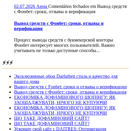
02.07.2026
Анна
Comentários fechados
em Вывод средств
с Фонбет: сроки, отзывы и верификация
Вывод средств с Фонбет: сроки, отзывы и
верификация
Процесс вывода средств с букмекерской конторы
Фонбет интересует многих пользователей. Важно
учитывать не только доступные способы...
⚡⚡⚡
Эксклюзивные обои Darfarben стиль и качество для
вашего дома
Вывод средств с Fonbet: сроки и отзывы о верификации
Вывод средств с Фонбет: сроки, отзывы и верификация
ЕКОНОМІКА ДОФАМІНОВОГО ШОПІНГУ: ЯК
ЗАОЩАДЖУВАТИ, НІЧОГО НЕ КУПУЮЧИ
ЕКОНОМІКА ДОФАМІНОВОГО ШОПІНГУ: ЯК
ЗАОЩАДЖУВАТИ, НІЧОГО НЕ КУПУЮЧИ
ЩО ТАКЕ ДОФАМІНОВИЙ САЙТ?
ЩО ТАКЕ ДОФАМІНОВИЙ САЙТ?
Ускорьте свой сайт с DAITRES: Оптимизация