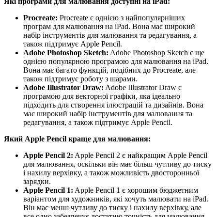
Які програми для малювання доступні на iPad:
Procreate:
Procreate є однією з найпопулярніших
програм для малювання на iPad. Вона має широкий
набір інструментів для малювання та редагування, а
також підтримує Apple Pencil.
Adobe Photoshop Sketch:
Adobe Photoshop Sketch є ще
однією популярною програмою для малювання на iPad.
Вона має багато функцій, подібних до Procreate, але
також підтримує роботу з шарами.
Adobe Illustrator Draw:
Adobe Illustrator Draw є
програмою для векторної графіки, яка ідеально
підходить для створення ілюстрацій та дизайнів. Вона
має широкий набір інструментів для малювання та
редагування, а також підтримує Apple Pencil.
Який Apple Pencil краще для малювання:
Apple Pencil 2:
Apple Pencil 2 є найкращим Apple Pencil
для малювання, оскільки він має більш чутливу до тиску
і нахилу верхівку, а також можливість двосторонньої
зарядки.
Apple Pencil 1:
Apple Pencil 1 є хорошим бюджетним
варіантом для художників, які хочуть малювати на iPad.
Він має менш чутливу до тиску і нахилу верхівку, але
все одно забезпечує достатню точність для малювання.