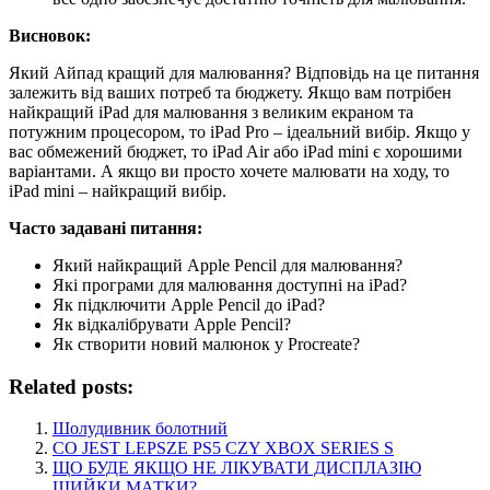
Висновок:
Який Айпад кращий для малювання? Відповідь на це питання
залежить від ваших потреб та бюджету. Якщо вам потрібен
найкращий iPad для малювання з великим екраном та
потужним процесором, то iPad Pro – ідеальний вибір. Якщо у
вас обмежений бюджет, то iPad Air або iPad mini є хорошими
варіантами. А якщо ви просто хочете малювати на ходу, то
iPad mini – найкращий вибір.
Часто задавані питання:
Який найкращий Apple Pencil для малювання?
Які програми для малювання доступні на iPad?
Як підключити Apple Pencil до iPad?
Як відкалібрувати Apple Pencil?
Як створити новий малюнок у Procreate?
Related posts:
Шолудивник болотний
CO JEST LEPSZE PS5 CZY XBOX SERIES S
ЩО БУДЕ ЯКЩО НЕ ЛІКУВАТИ ДИСПЛАЗІЮ
ШИЙКИ МАТКИ?