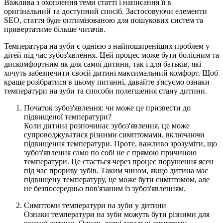
Важлива з охоплення теми статті і написання її в
оригінальний та доступний спосіб. Застосовуючи елементи
SEO, стаття буде оптимізованою для пошукових систем та
привертатиме більше читачів.
Температура на зуби є однією з найпоширеніших проблем у
дітей під час зубоз'явлення. Цей процес може бути болісним та
дискомфортним як для самої дитини, так і для батьків, які
хочуть забезпечити своєй дитині максимальний комфорт. Щоб
краще розібратися в цьому питанні, давайте з'ясуємо ознаки
температури на зуби та способи полегшення стану дитини.
Початок зубоз'явлення: чи може це призвести до
підвищеної температури?
Коли дитина розпочинає зубоз'явлення, це може
супроводжуватися різними симптомами, включаючи
підвищення температури. Проте, важливо зрозуміти, що
зубоз'явлення само по собі не є прямою причиною
температури. Це стається через процес порушення ясен
під час прориву зубів. Таким чином, якщо дитина має
підвищену температуру, це може бути симптомом, але
не безпосередньо пов'язаним із зубоз'явленням.
Симптоми температури на зуби у дитини
Ознаки температури на зуби можуть бути різними для