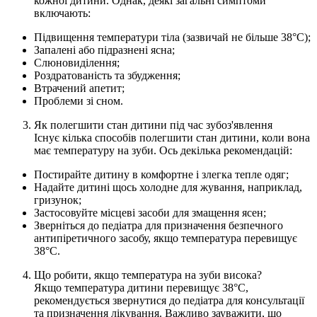
кожної дитини. Однак, деякі загальні симптоми
включають:
Підвищення температури тіла (зазвичай не більше 38°C);
Запалені або підразнені ясна;
Слюновиділення;
Роздратованість та збудження;
Втрачений апетит;
Проблеми зі сном.
Як полегшити стан дитини під час зубоз'явлення
Існує кілька способів полегшити стан дитини, коли вона
має температуру на зуби. Ось декілька рекомендацій:
Постирайте дитину в комфортне і злегка тепле одяг;
Надайте дитині щось холодне для жування, наприклад,
гризунок;
Застосовуйте місцеві засоби для змащення ясен;
Зверніться до педіатра для призначення безпечного
антипіретичного засобу, якщо температура перевищує
38°C.
Що робити, якщо температура на зуби висока?
Якщо температура дитини перевищує 38°C,
рекомендується звернутися до педіатра для консультації
та призначення лікування. Важливо зауважити, що