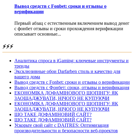
Вывод средств с Fonbet: сроки и отзывы о
верификации
Первый абзац с естественным включением вывод денег
с фонбет отзывы и сроки прохождения верификации
описывает основные...
⚡⚡⚡
Аналитика спроса в iGaming: ключевые инструменты и
тренды
Эксклюзивные обои Darfarben стиль и качество для
вашего дома
Вывод средств с Fonbet: сроки и отзывы о верификации
Вывод средств с Фонбет: сроки, отзывы и верификация
ЕКОНОМІКА ДОФАМІНОВОГО ШОПІНГУ: ЯК
ЗАОЩАДЖУВАТИ, НІЧОГО НЕ КУПУЮЧИ
ЕКОНОМІКА ДОФАМІНОВОГО ШОПІНГУ: ЯК
ЗАОЩАДЖУВАТИ, НІЧОГО НЕ КУПУЮЧИ
ЩО ТАКЕ ДОФАМІНОВИЙ САЙТ?
ЩО ТАКЕ ДОФАМІНОВИЙ САЙТ?
Ускорьте свой сайт с DAITRES: Оптимизация
производительности и безопасности веб-проектов