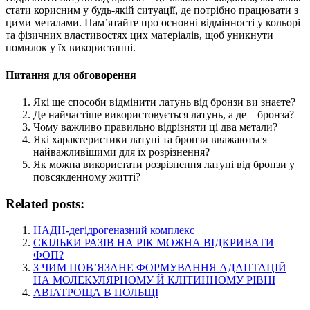
стати корисним у будь-якій ситуації, де потрібно працювати з
цими металами. Пам’ятайте про основні відмінності у кольорі
та фізичних властивостях цих матеріалів, щоб уникнути
помилок у їх використанні.
Питання для обговорення
Які ще способи відмінити латунь від бронзи ви знаєте?
Де найчастіше використовується латунь, а де – бронза?
Чому важливо правильно відрізняти ці два метали?
Які характеристики латуні та бронзи вважаються
найважливішими для їх розрізнення?
Як можна використати розрізнення латуні від бронзи у
повсякденному житті?
Related posts:
НАДН-дегідрогеназний комплекс
СКІЛЬКИ РАЗІВ НА РІК МОЖНА ВІДКРИВАТИ
ФОП?
З ЧИМ ПОВ’ЯЗАНЕ ФОРМУВАННЯ АДАПТАЦІЙ
НА МОЛЕКУЛЯРНОМУ Й КЛІТИННОМУ РІВНІ
АВІАТРОЩА В ПОЛЬЩІ