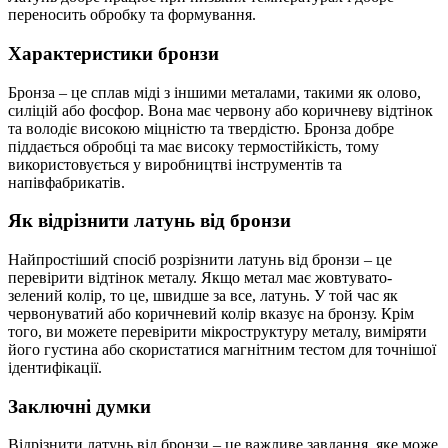
переносить обробку та формування.
Характеристики бронзи
Бронза – це сплав міді з іншими металами, такими як олово,
силіцій або фосфор. Вона має червону або коричневу відтінок
та володіє високою міцністю та твердістю. Бронза добре
піддається обробці та має високу термостійкість, тому
використовується у виробництві інструментів та
напівфабрикатів.
Як відрізнити латунь від бронзи
Найпростіший спосіб розрізнити латунь від бронзи – це
перевірити відтінок металу. Якщо метал має жовтувато-
зелений колір, то це, швидше за все, латунь. У той час як
червонуватий або коричневий колір вказує на бронзу. Крім
того, ви можете перевірити мікроструктуру металу, виміряти
його густина або скористатися магнітним тестом для точнішої
ідентифікації.
Заключні думки
Відрізнити латунь від бронзи – це важливе завдання, яке може